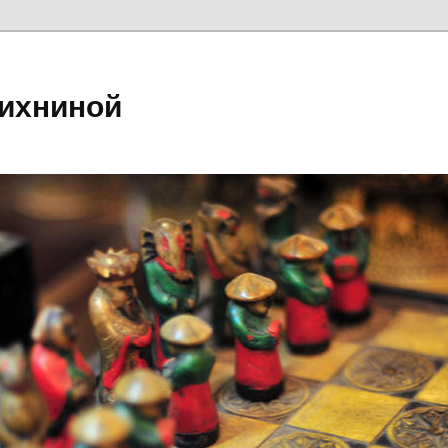
ихниной