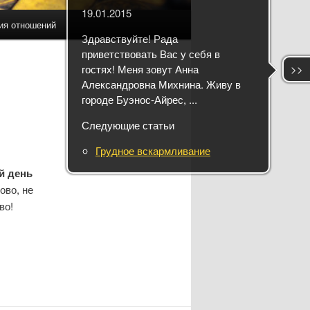
19.01.2015
ия отношений
Здравствуйте! Рада
приветствовать Вас у себя в
гостях! Меня зовут Анна
>>
Александровна Михнина. Живу в
городе Буэнос-Айрес, ...
Следующие статьи
Грудное вскармливание
й день
ово, не
во!