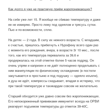
Как долго я уже не практикую приём жаропонижающих?
На себе уже лет 15. Я вообще не сбиваю температуру и даже
ее не измеряю. Просто лежу под одеялом и трясусь сутки.
Пью и по-возможности, сплю.
На детях — 2 года. В силу их нежного возраста. С младшим,
к счастью, пришлось прибегнуть к Нурофену всего один раз
с момента его рождения, вчера, в возрасте 3г 10 мес., после
того, как его температура перевалила за 39,6 и
продержалась на этой отметке более 5 часов подряд. Он
очень упрям и капризен и не даёт полноценно проделывать с
ним манипуляции по физическому охлаждению (в постели
закутывается в простыню и под подушку — одеяло изъяли),
в душ не идёт, компрессы скидывает, впадая в истерику, что
при такой температуре и тахикардии совсем не желательно.
Старший обходится уже давно совсем без жаропонижающих.
Его непокореженный прививками иммунитет всегда на ОРВИ
реагирует подъемом температуры до отметок 39-40С,