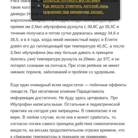
Риск обезвоживания увеличивается. Лично у моего сына
Как весело отметить детский день
такие коллапсы на фоне Нурофена случались
рождения при минимуме затрат.
дважды (после чего я вообще зареклась давать
жаропонижающие) — в 1 годик, когда температура при
приеме им 2,5мл ибупрофена рухнула с 39,6С до 35,5С в
течение получаса и потом сутки держалась между 34,6 и
35,5, и в 4 года, когда некий неизвестный вирус в Египте
довёл его до галлюцинаций при температуре 40,5С, а после
2,5мл ибупрофена (мы ему больше давать в принципе
боялись уже) температура рухнула за 20мин. до 37С и он
потерял сознание на полчаса. При этом ребёнок не имеет
никаких пороков, заболеваний и проблем со здоровьем.
Еще один очевидный всем недостаток — побочные эффекты
лекарств. Про негативное влияние Парацетамола
информации достаточно. Не буду здесь цитировать. Про
Ибупрофен написала выше. Остальные в педиатрической
практике на сегодня уже запрещены. В гомеопатию я не
верю. В любом случае, если она и может сработать, то,
согласно логике самого принципа действия гомеопатических
веществ, на весьма продолжительном отрезке времени, что
к сбиванию температуры в принципе не применимо.