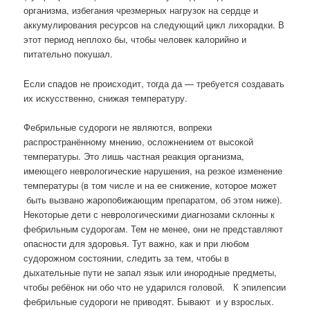
организма, избегания чрезмерных нагрузок на сердце и
аккумулирования ресурсов на следующий цикл лихорадки. В
этот период неплохо бы, чтобы человек калорийно и
питательно покушал.
Если спадов не происходит, тогда да — требуется создавать
их искусственно, снижая температуру.
Фебрильные судороги не являются, вопреки
распространённому мнению, осложнением от высокой
температуры. Это лишь частная реакция организма,
имеющего неврологические нарушения, на резкое изменение
температуры (в том числе и на ее снижение, которое может
быть вызвано жаропо6ижающим препаратом, об этом ниже).
Некоторые дети с неврологическими диагнозами склонны к
фебрильным судорогам. Тем не менее, они не представляют
опасности для здоровья. Тут важно, как и при любом
судорожном состоянии, следить за тем, чтобы в
дыхательные пути не запал язык или инородные предметы,
чтобы ребёнок ни обо что не ударился головой. К эпилепсии
фебрильные судороги не приводят. Бывают и у взрослых.