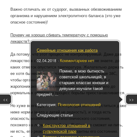
Важно отличать их от судорог, вызванных обезвоживанием
организма и нарушением электролитного баланса (это уже
опасное состояние)!
Почему не хорошо сбивать температуру с помощью
лекарств?
Семейные отношения как работа
Да потому, что этот процесс не контролируемый. Даже дав
02.04.2018
-
Комментариев нет
лекарство в соответствии с инструкцией, вы не знаете, до
каких отметок опустится температура. Желательно держать
Помню, в мою бытность
ее хотя бы несколько часов подряд на уровне выше 38С,
советской школьницей, в
чтобы организм мог таки «поджарить» инфекцию. А с
старших классах юноши и
жаропонижающим снижение происходит как правило до
девушки изучали такой
нормальных отметок, и процесс борьбы приостанавливается.
предмет, ...
<<
>>
Категория:
Психология отношений
Но хуже всего другое — температура может опуститься даже
ниже нормы (и это у детей не редкость!), и тогда есть
Следующие статьи
опасность возникновения гипотонического состояния,
похожего на летаргический сон. Ребёнок не сможет ни пить,
Конструктор отношений в
супружеской паре
ни есть, его реакции будут не релевантны его состоянию.
Вопросы полового воспитания