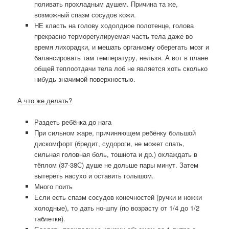
поливать прохладным душем. Причина та же,
возможный спазм сосудов кожи.
НЕ класть на голову ходолдное полотенце, голова
прекрасно терморегулируемая часть тела даже во
время лихорадки, и мешать организму оберегать мозг и
балансировать там температуру, нельзя. А вот в плане
общей теплоотдачи тела лоб не является хоть сколько
нибудь значимой поверхностью.
А что же делать?
Раздеть ребёнка до нага
При сильном жаре, причиняющем ребёнку большой
дискомфорт (бредит, судороги, не может спать,
сильная головная боль, тошнота и др.) охлаждать в
тёплом (37-38С) душе не дольше пары минут. Затем
вытереть насухо и оставить голышом.
Много поить
Если есть спазм сосудов конечностей (ручки и ножки
холодные), то дать но-шпу (по возрасту от 1/4 до 1/2
таблетки).