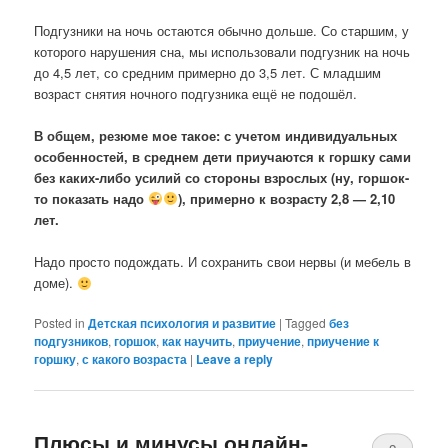
Подгузники на ночь остаются обычно дольше. Со старшим, у
которого нарушения сна, мы использовали подгузник на ночь
до 4,5 лет, со средним примерно до 3,5 лет. С младшим
возраст снятия ночного подгузника ещё не подошёл.
В общем, резюме мое такое: с учетом индивидуальных
особенностей, в среднем дети приучаются к горшку сами
без каких-либо усилий со стороны взрослых (ну, горшок-
то показать надо
), примерно к возрасту 2,8 — 2,10
лет.
Надо просто подождать. И сохранить свои нервы (и мебель в
доме).
Posted in
Детская психология и развитие
|
Tagged
без
подгузников
,
горшок
,
как научить
,
приучение
,
приучение к
горшку
,
с какого возраста
|
Leave a reply
Плюсы и минусы онлайн-