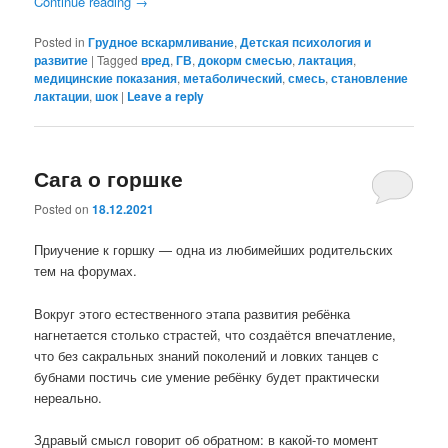
Continue reading
→
Posted in
Грудное вскармливание
,
Детская психология и
развитие
|
Tagged
вред
,
ГВ
,
докорм смесью
,
лактация
,
медицинские показания
,
метаболический
,
смесь
,
становление
лактации
,
шок
|
Leave a reply
Сага о горшке
Posted on
18.12.2021
Приучение к горшку — одна из любимейших родительских
тем на форумах.
Вокруг этого естественного этапа развития ребёнка
нагнетается столько страстей, что создаётся впечатление,
что без сакральных знаний поколений и ловких танцев с
бубнами постичь сие умение ребёнку будет практически
нереально.
Здравый смысл говорит об обратном: в какой-то момент