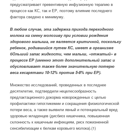
предусматривает превентивную инфузионную терапию в
процессе как КС, так и ЕР, поэтому влияние последнего
фактора сведено к минимуму.
В любом случае, эта задержка прихода переходного
молока на смену молозиву при условии рождения
здорового малыша, не является критичной, поскольку
ребенок, родившийся путем КС, имеет в организме
бОльший запас жидкости, чем малыш, «отжатый» в
процессе ЕР (именно этот дополнительный запас и
обусловливает также более значительную потерю
веса кесарятами 10-12% против 5-8% при ЕР).
Множество исследований, проведенных в последнее
десятилетие, подтвердили нецелесообразность
предлактационного докорма новорожденных с целью
профилактики гипогликемии и сокращения физиологической
потери веса, а также выявили явный и потенциальный вред
здоровью младенцев (дисбиоз кишечника, повышенная
склонность к кишечным инфекциям, риск пожизненной
сенсибилизации к белкам коровьего молока).(1)