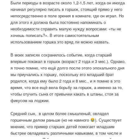
Были периоды в возрасте около 1,2-1,5 лет, когда он иногда
начинал регулярно писать в горшок, стоящий прямо у него
непосредственно в поле зрения в комнате, где он играл. Но
для этого я должна была постоянно напоминать о
необходимости справить малую нужду вопросами: «ты не
хочешь пописать?». В итоге самостоятельным
использованием горшка это вряд ли можно назвать.
В моих записях сохранилось событие, когда старший
впервые покакал в горшок (возраст 2 года и 3 мес.). Однако,
я точно помню, что ещё долго после этого эпохального дня
мы приучались к горшку, поскольку его младший брат
родился, когда ему было 2 года и 8 мес., и я помню в это
время, что все ещё вела борьбу за горшок, а именно за то,
чтобы отучить сына от привычки какать в штаны, стоя за
фикусом на лоджии.
Средний сын,
в целом более смышленый, овладел
горшечным делом раньше (но не намного
). Существует
мнение, что пример старших детей помогает младшим
быстрее овладевать различными навыками, в том числе и