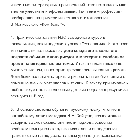
известных литературных произведений тоже показалось мне
вполне уместным и эффективным. Так, тема «профессии»
разбиралась на примере известного стихотворения
В.Маяковского «Кем быть?».
4. Практические занятия ИЗО выведены в курсе в
факультатив, как и поделки к уроку «Технология». И это тоже
мне симпатично, поскольку
дети младшего школьного
возраста обычно много рисуют и мастерят в свободное
время на интересные им темы.
У нас в онлайн-школе не
было четких тем, на которые требовалось выполнить работы.
Дети были вольны мастерить и рисовать на любые темы и с
помощью любых материалов и техник. К зачёту принимались
любые аккуратно выполненные детские поделки и рисунки за
весь учебный год.
5. В основе системы обучения русскому языку, чтению и
английскому лежит методика Н.Н. Зайцева, позволяющая
ускорить за счёт физиологичности подхода освоение
ребёнком принципов складываниях слов и овладевания
грамотностью на подсознательном уровне (так называемая