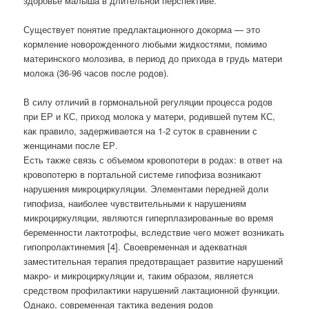
здоровье малыша в длительной перспективе.
Существует понятие предлактационного докорма — это
кормление новорожденного любыми жидкостями, помимо
материнского молозива, в период до прихода в грудь матери
молока (36-96 часов после родов).
В силу отличий в гормональной регуляции процесса родов
при ЕР и КС, приход молока у матери, родившей путем КС,
как правило, задерживается на 1-2 суток в сравнении с
женщинами после ЕР.
Есть также связь с объемом кровопотери в родах: в ответ на
кровопотерю в портальной системе гипофиза возникают
нарушения микроциркуляции. Элементами передней доли
гипофиза, наиболее чувствительными к нарушениям
микроциркуляции, являются гиперплазированные во время
беременности лактотрофы, вследствие чего может возникать
гипопролактинемия [4]. Своевременная и адекватная
заместительная терапия предотвращает развитие нарушений
макро- и микроциркуляции и, таким образом, является
средством профилактики нарушений лактационной функции.
Однако, современная тактика ведения родов