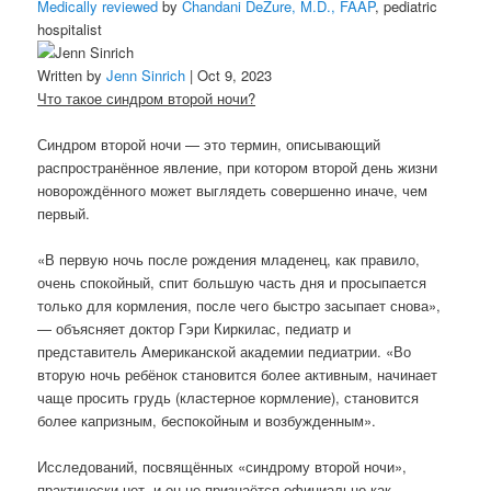
Medically reviewed
by
Chandani DeZure, M.D., FAAP
, pediatric
hospitalist
Written by
Jenn Sinrich
| Oct 9, 2023
Что такое синдром второй ночи?
Синдром второй ночи — это термин, описывающий
распространённое явление, при котором второй день жизни
новорождённого может выглядеть совершенно иначе, чем
первый.
«В первую ночь после рождения младенец, как правило,
очень спокойный, спит большую часть дня и просыпается
только для кормления, после чего быстро засыпает снова»,
— объясняет доктор Гэри Киркилас, педиатр и
представитель Американской академии педиатрии. «Во
вторую ночь ребёнок становится более активным, начинает
чаще просить грудь (кластерное кормление), становится
более капризным, беспокойным и возбужденным».
Исследований, посвящённых «синдрому второй ночи»,
практически нет, и он не признаётся официально как