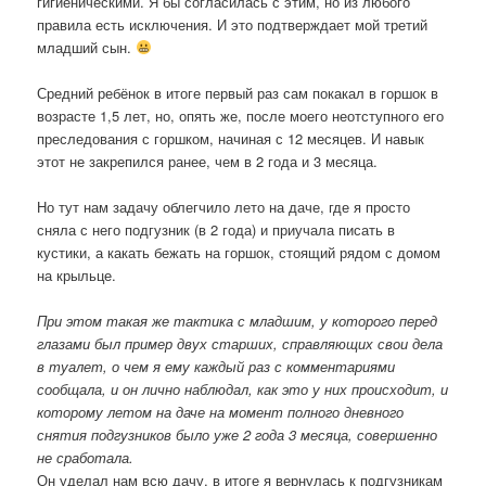
гигиеническими. Я бы согласилась с этим, но из любого
правила есть исключения. И это подтверждает мой третий
младший сын.
Средний ребёнок в итоге первый раз сам покакал в горшок в
возрасте 1,5 лет, но, опять же, после моего неотступного его
преследования с горшком, начиная с 12 месяцев. И навык
этот не закрепился ранее, чем в 2 года и 3 месяца.
Но тут нам задачу облегчило лето на даче, где я просто
сняла с него подгузник (в 2 года) и приучала писать в
кустики, а какать бежать на горшок, стоящий рядом с домом
на крыльце.
При этом такая же тактика с младшим, у которого перед
глазами был пример двух старших, справляющих свои дела
в туалет, о чем я ему каждый раз с комментариями
сообщала, и он лично наблюдал, как это у них происходит, и
которому летом на даче на момент полного дневного
снятия подгузников было уже 2 года 3 месяца, совершенно
не сработала.
Он уделал нам всю дачу, в итоге я вернулась к подгузникам