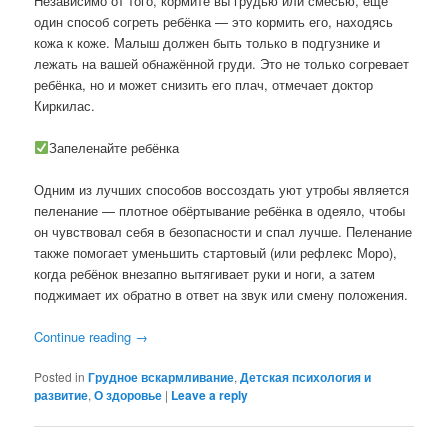
Независимо от того, кормите вы грудью или смесью, ещё
один способ согреть ребёнка — это кормить его, находясь
кожа к коже. Малыш должен быть только в подгузнике и
лежать на вашей обнажённой груди. Это не только согревает
ребёнка, но и может снизить его плач, отмечает доктор
Киркилас.
Запеленайте ребёнка
Одним из лучших способов воссоздать уют утробы является
пеленание — плотное обёртывание ребёнка в одеяло, чтобы
он чувствовал себя в безопасности и спал лучше. Пеленание
также помогает уменьшить стартовый (или рефлекс Моро),
когда ребёнок внезапно вытягивает руки и ноги, а затем
поджимает их обратно в ответ на звук или смену положения.
Continue reading
→
Posted in
Грудное вскармливание
,
Детская психология и
развитие
,
О здоровье
|
Leave a reply