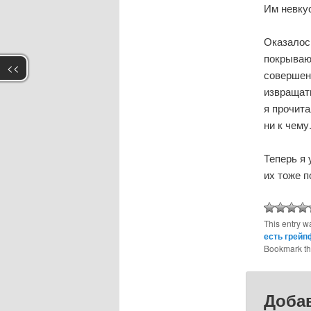
Им невкус
Оказалось
покрывающ
<<
совершенн
извращат
я прочит
ни к чему
Теперь я 
их тоже 
This entry w
есть грейп
Bookmark t
Доба