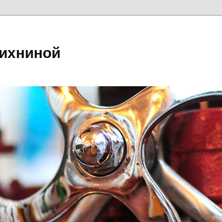
ихниной