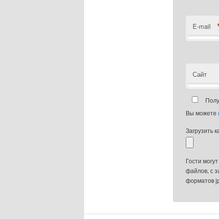
E-mail
Сайт
Полу
Вы можете
Загрузить к
Гости могут
файлов, с 
форматов jp