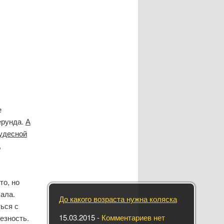
е
ерунда.
А
чудесной
,
то, но
лала.
До какого возраста нужна коляска
ься с
15.03.2015
-
Комментариев нет
езность.