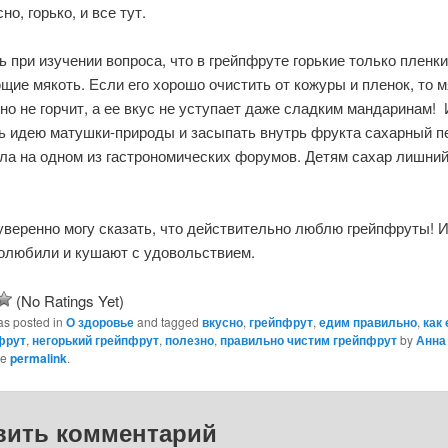
но, горько, и все тут.
 при изучении вопроса, что в грейпфруте горькие только пленки
ие мякоть. Если его хорошо очистить от кожуры и пленок, то м
о не горчит, а ее вкус не уступает даже сладким мандаринам! 
ь идею матушки-природы и засыпать внутрь фрукта сахарный пе
ала на одном из гастрономических форумов. Детям сахар лишни
.
уверенно могу сказать, что действительно люблю грейпфруты! И
полюбили и кушают с удовольствием.
(No Ratings Yet)
as posted in
О здоровье
and tagged
вкусно
,
грейпфрут
,
едим правильно
,
как 
фрут
,
негорький грейпфрут
,
полезно
,
правильно чистим грейпфрут
by
Анна
he
permalink
.
вить комментарий