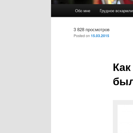
Main
Обо мне
Грудное вскармли
Skip
menu
to
3 828 просмотров
Posted on
15.03.2015
primary
content
Как
был