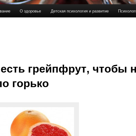
вание
О здоровье
Детская психология и развитие
Психолог
 есть грейпфрут, чтобы 
о горько