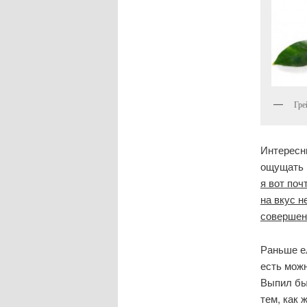
Гре
Интересны
ощущать г
я вот поч
на вкус н
совершенн
Раньше ел
есть можн
Выпил бы
тем, как 