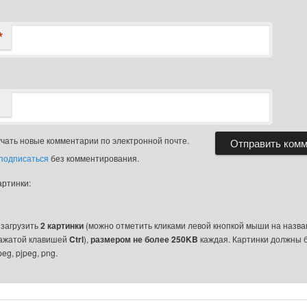
*
чать новые комментарии по электронной почте.
подписаться
без комментирования.
артинки:
 загрузить
2 картинки
(можно отметить кликами левой кнопкой мыши на назва
зажатой клавишей
Ctrl
),
размером не более 250KB
каждая. Картинки должны 
eg, pjpeg, png.