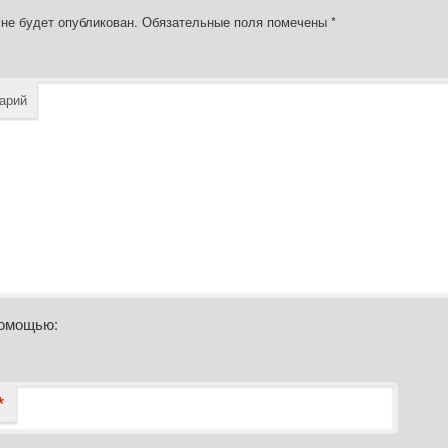
 не будет опубликован.
Обязательные поля помечены
*
арий
помощью:
*