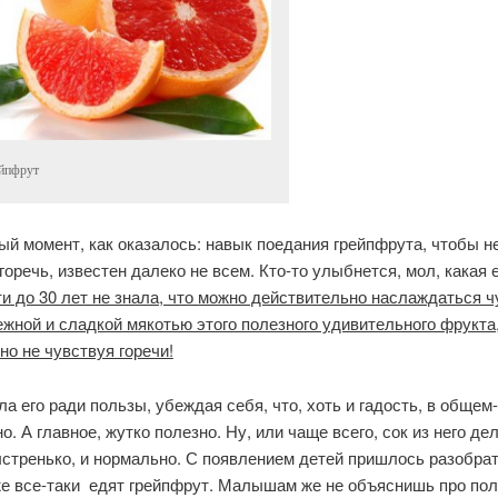
йпфрут
й момент, как оказалось: навык поедания грейпфрута, чтобы н
оречь, известен далеко не всем. Кто-то улыбнется, мол, какая 
ти до 30 лет не знала, что можно действительно наслаждаться 
ежной и сладкой мякотью этого полезного удивительного фрукта
о не чувствуя горечи!
а его ради пользы, убеждая себя, что, хоть и гадость, в общем-
о. А главное, жутко полезно. Ну, или чаще всего, сок из него де
стренько, и нормально. С появлением детей пришлось разобрат
же все-таки едят грейпфрут. Малышам же не объяснишь про пол