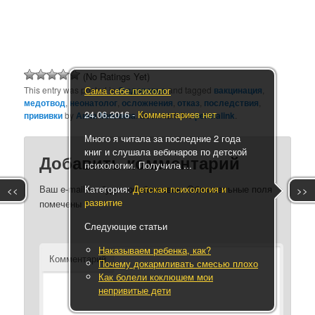
(No Ratings Yet)
Сама себе психолог
This entry was posted in
О здоровье
and tagged
вакцинация
,
медотвод
,
неонатолог
,
осложнения
,
отказ
,
последствия
,
24.06.2016
-
Комментариев нет
прививки
by
Анна Михнина
. Bookmark the
permalink
.
Много я читала за последние 2 года
книг и слушала вебинаров по детской
Добавить комментарий
психологии. Получила ...
Категория:
Детская психология и
Ваш e-mail не будет опубликован.
Обязательные поля
<<
>>
развитие
помечены
*
Следующие статьи
Наказываем ребенка, как?
Комментарий
Почему докармливать смесью плохо
Как болели коклюшем мои
непривитые дети