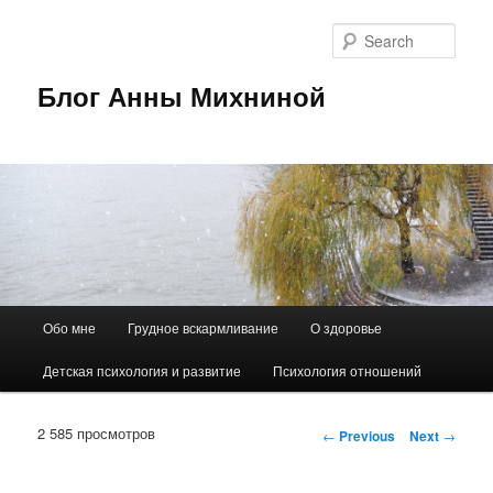
Sear
Блог Анны Михниной
Main
Обо мне
Грудное вскармливание
О здоровье
Skip
menu
Детская психология и развитие
Психология отношений
to
primary
2 585 просмотров
Post
←
Previous
Next
→
navigation
content