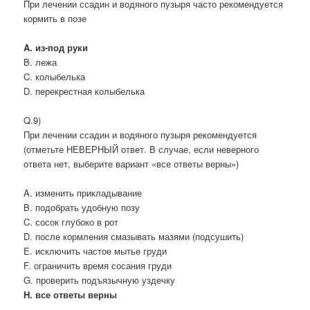
При лечении ссадин и водяного пузыря часто рекомендуется
кормить в позе
A. из-под руки
B. лежа
C. колыбелька
D. перекрестная колыбелька
Q.9)
При лечении ссадин и водяного пузыря рекомендуется
(отметьте НЕВЕРНЫЙ ответ. В случае, если неверного
ответа нет, выберите вариант «все ответы верны»)
A. изменить прикладывание
B. подобрать удобную позу
C. сосок глубоко в рот
D. после кормления смазывать мазями (подсушить)
E. исключить частое мытье груди
F. ограничить время сосания груди
G. проверить подъязычную уздечку
H. все ответы верны