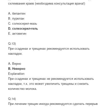
склеивания краев (необходима консультация врача!)
A. бепантен
B. пурелан
C. солкосерил-мазь
D. солкосерил-гель
E. актовегин
Q.13)
При ссадинах и трещинах рекомендуется использовать
накладки.
A. Верно
B. Неверно
Explanation
При ссадинах и трещинах не рекомендуется использовать
накладки, т.к. это может увеличить трещины и снизить
количество молока.
Q.14)
При лечении трещин иногда рекомендуется сделать перерыв