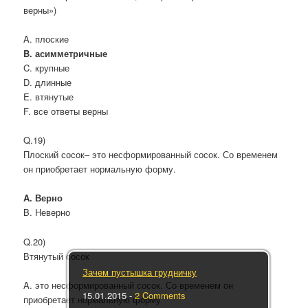
верны»)
A. плоские
B. асимметричные
C. крупные
D. длинные
E. втянутые
F. все ответы верны
Q.19)
Плоский сосок– это несформированный сосок. Со временем
он приобретает нормальную форму.
A. Верно
B. Неверно
Q.20)
Втянутый сосок
Зачем пустышка грудничку
A. это несформированный сосок. Со временем он
15.01.2015
-
2 Comments
приобретает нормальную форму