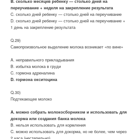
B. сколько месяцев ребенку — столько дней на
переучивание + неделя на закрепление результата
C. сколько дней ребенку — столько дней на переучивание
D. сколько дней ребенку — столько дней на переучивание +
1 день на закрепление результата
Q.29)
Самопроизвольное выделение молока возникает «по вине»
A. неправильного прикладывания
B. избытка молока в груди
C. гормона адреналина
D. гормона окситоцина
Q.30)
Подтекающее молоко
A. можно собрать молокосборником и использовать для
докорма или создания банка молока
B. нельзя использовать для кормления
C. можно использовать для докорма, но не более, чем через
2 часа (нестерильно)