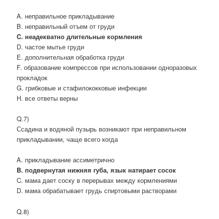
A. неправильное прикладывание
B. неправильный отъем от груди
C. неадекватно длительные кормления
D. частое мытье груди
E. дополнительная обработка груди
F. образование компрессов при использовании одноразовых
прокладок
G. грибковые и стафилококковые инфекции
H. все ответы верны
Q.7)
Ссадина и водяной пузырь возникают при неправильном
прикладывании, чаще всего когда
A. прикладывание ассиметрично
B. подвернутая нижняя губа, язык натирает сосок
C. мама дает соску в перерывах между кормлениями
D. мама обрабатывает грудь спиртовыми растворами
Q.8)