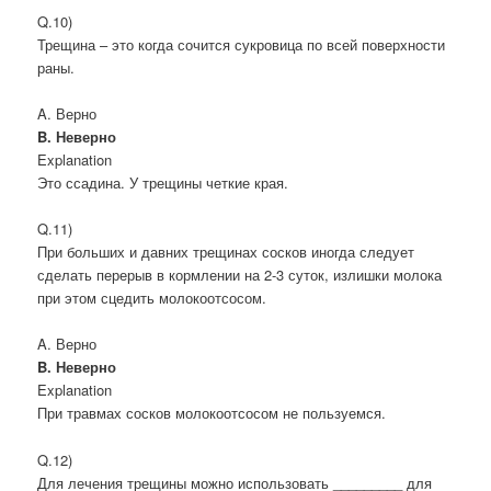
Q.10)
Трещина – это когда сочится сукровица по всей поверхности
раны.
A. Верно
B. Неверно
Explanation
Это ссадина. У трещины четкие края.
Q.11)
При больших и давних трещинах сосков иногда следует
сделать перерыв в кормлении на 2-3 суток, излишки молока
при этом сцедить молокоотсосом.
A. Верно
B. Неверно
Explanation
При травмах сосков молокоотсосом не пользуемся.
Q.12)
Для лечения трещины можно использовать _________ для