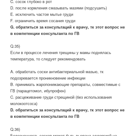
C. сосок глубоко в рот
D. после кормления смазывать мазями (подсушить)
E. исключить частое мытье груди
F. ограничить время сосания груди
G. обратиться за консультаций к врачу, тк этот вопрос не
в компетенции консультанта по ГВ
Q.35)
Если в процессе лечения трещины у мамы поднялась
температура, то следует рекомендовать
A. обработать соски антибактериальной мазью, тк
подозревается проникновение инфекции
B. принимать жаропонижающие препараты, совместимые с
ГВ (парацетомол, ибупрофен)
C. расцеживание груди стрещиной (без использования
молокоотсоса)
D. обратиться за консультаций к врачу, тк этот вопрос не
в компетенции консультанта по ГВ
Q.36)
Болезненность сосков может быть вызвана аллергией на