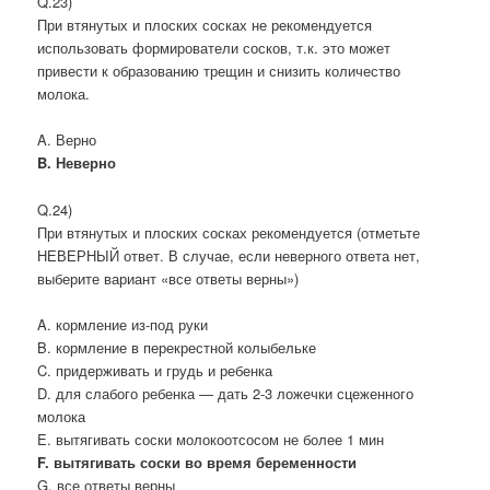
Q.23)
При втянутых и плоских сосках не рекомендуется
использовать формирователи сосков, т.к. это может
привести к образованию трещин и снизить количество
молока.
A. Верно
B. Неверно
Q.24)
При втянутых и плоских сосках рекомендуется (отметьте
НЕВЕРНЫЙ ответ. В случае, если неверного ответа нет,
выберите вариант «все ответы верны»)
A. кормление из-под руки
B. кормление в перекрестной колыбельке
C. придерживать и грудь и ребенка
D. для слабого ребенка — дать 2-3 ложечки сцеженного
молока
E. вытягивать соски молокоотсосом не более 1 мин
F. вытягивать соски во время беременности
G. все ответы верны