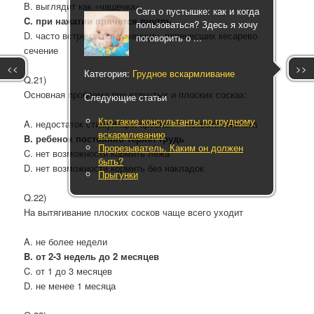
B. выглядит как «чашечка»
Сага о пустышке: как и когда
C. при нажатии прячется внутрь
пользоваться? Здесь я хочу
D. часто встречается у женщин, перенесших кесарево
поговорить о ...
сечение
<<
>>
Категория:
Грудное вскармливание
Q.21)
Основная проблема при втянутых и плоских сосках:
Следующие статьи
Кто такие консультанты по грудному
A. недостаток стимуляции ареолы — нехватка молока
вскармливанию
B. ребенок постоянно теряет грудь
Прорезыватель. Каким он должен
C. нет возможности кормить лежа
быть?
D. нет возможности кормить без накладок
Прыгунки
Q.22)
На вытягивание плоских сосков чаще всего уходит
A. не более недели
B. от 2-3 недель до 2 месяцев
C. от 1 до 3 месяцев
D. не менее 1 месяца