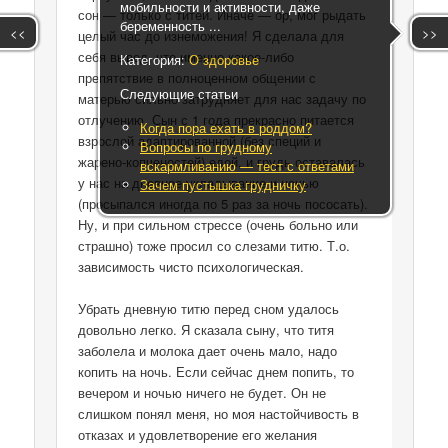
мобильности и активности, даже
сон — только с титей. Иначе — ор, мог рыдать
беременность ...
<<
>>
целый час до изнеможения! Я сделала для
себя вывод, что именно какое-либо
Категория:
О здоровье
препятствие в полноценном общении с
Следующие статьи
матерью сильно затрудняет для нас задачу по
отлучению. Сын с 1 года прекрасно питается
Когда пора ехать в роддом?
взрослой адаптированной (без специй и
Вопросы по грудному
жарено-копченостей) едой, и грудь оставалась
вскармливанию — тест с ответами
у нас на дневное укладывание и ночью
Зачем пустышка грудничку
(просыпался иногда по 5 раз за ночь пососать).
Ну, и при сильном стрессе (очень больно или
страшно) тоже просил со слезами титю. Т.о.
зависимость чисто психологическая.
Убрать дневную титю перед сном удалось
довольно легко. Я сказала сыну, что титя
заболела и молока дает очень мало, надо
копить на ночь. Если сейчас днем попить, то
вечером и ночью ничего не будет. Он не
слишком понял меня, но моя настойчивость в
отказах и удовлетворение его желания