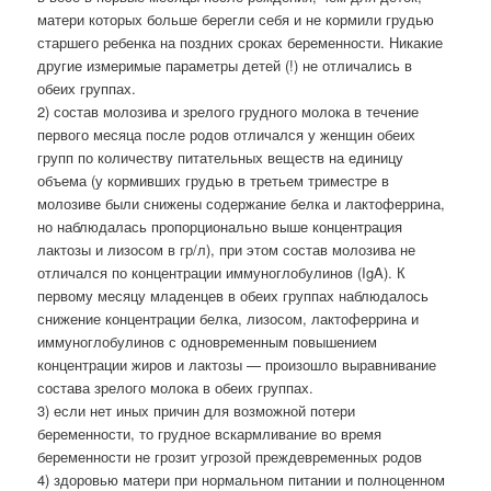
матери которых больше берегли себя и не кормили грудью
старшего ребенка на поздних сроках беременности. Никакие
другие измеримые параметры детей (!) не отличались в
обеих группах.
2) состав молозива и зрелого грудного молока в течение
первого месяца после родов отличался у женщин обеих
групп по количеству питательных веществ на единицу
объема (у кормивших грудью в третьем триместре в
молозиве были снижены содержание белка и лактоферрина,
но наблюдалась пропорционально выше концентрация
лактозы и лизосом в гр/л), при этом состав молозива не
отличался по концентрации иммуноглобулинов (IgA). К
первому месяцу младенцев в обеих группах наблюдалось
снижение концентрации белка, лизосом, лактоферрина и
иммуноглобулинов с одновременным повышением
концентрации жиров и лактозы — произошло выравнивание
состава зрелого молока в обеих группах.
3) если нет иных причин для возможной потери
беременности, то грудное вскармливание во время
беременности не грозит угрозой преждевременных родов
4) здоровью матери при нормальном питании и полноценном