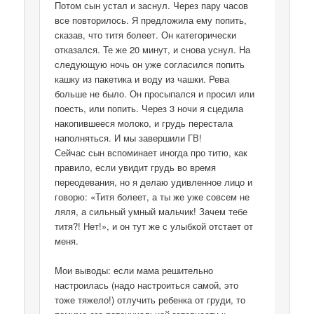
Потом сын устал и заснул. Через пару часов
все повторилось. Я предложила ему попить,
сказав, что титя болеет. Он категорически
отказался. Те же 20 минут, и снова уснул. На
следующую ночь он уже согласился попить
кашку из пакетика и воду из чашки. Рева
больше не было. Он просыпался и просил или
поесть, или попить. Через 3 ночи я сцедила
накопившееся молоко, и грудь перестала
наполняться. И мы завершили ГВ!
Сейчас сын вспоминает иногда про титю, как
правило, если увидит грудь во время
переодевания, но я делаю удивленное лицо и
говорю: «Титя болеет, а ты же уже совсем не
ляля, а сильный умный мальчик! Зачем тебе
титя?! Нет!», и он тут же с улыбкой отстает от
меня.
Мои выводы: если мама решительно
настроилась (надо настроиться самой, это
тоже тяжело!) отлучить ребенка от груди, то