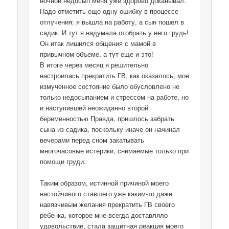
ночной недосып меня уже здорово доканывал.
Надо отметить еще одну ошибку в процессе
отлучения: я вышла на работу, а сын пошел в
садик. И тут я надумала отобрать у него грудь!
Он итак лишился общения с мамой в
привычном объеме, а тут еще и это!
В итоге через месяц я решительно
настроилась прекратить ГВ, как оказалось, мое
измученное состояние было обусловлено не
только недосыпанием и стрессом на работе, но
и наступившей неожиданно второй
беременностью Правда, пришлось забрать
сына из садика, поскольку иначе он начинал
вечерами перед сном закатывать
многочасовые истерики, снимаемые только при
помощи груди.
Таким образом, истинной причиной моего
настойчивого ставшего уже каким-то даже
навязчивым желания прекратить ГВ своего
ребенка, которое мне всегда доставляло
удовольствие, стала защитная реакция моего