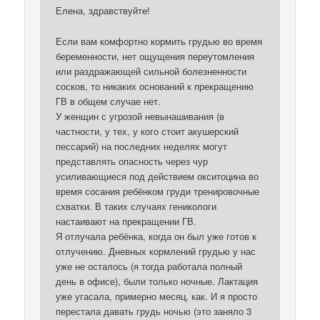
Елена, здравствуйте!
Если вам комфортно кормить грудью во время
беременности, нет ощущения переутомления
или раздражающей сильной болезненности
сосков, то никаких оснований к прекращению
ГВ в общем случае нет.
У женщин с угрозой невынашивания (в
частности, у тех, у кого стоит акушерский
пессарий) на последних неделях могут
представлять опасность через чур
усиливающиеся под действием окситоцина во
время сосания ребёнком груди тренировочные
схватки. В таких случаях геникологи
настаивают на прекращении ГВ.
Я отлучала ребёнка, когда он был уже готов к
отлучению. Дневных кормлений грудью у нас
уже не осталось (я тогда работала полный
день в офисе), были только ночные. Лактация
уже угасала, примерно месяц, как. И я просто
перестала давать грудь ночью (это заняло 3