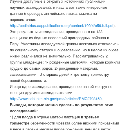
Изучив доступные в открытых источниках публикации
научных исследований, я нашла вот такие интересные
данные (перевод с английского языка, ссылка на
первоисточник
http://pediatrics.aappublications.org/content/109/4/e56.full.pdf
).
Это результаты исследования, проведенного на 133
женщинах из бедных поселений пригородных районов в
Перу. Участницы исследуемой группы несколько отличались
по социальному статусу и образованию, но в целом их образ
жизни различался не значительно. Рассматривались 2
группы младенцев: 1- рожденные матерями, которые кормили
грудью до самых родов, 2- рожденные матерями,
завершившими ГВ старших детей к третьему триместру
новой беременности.
И еще одно исследование, проведенное на той же группе
женщин другими исследователями
http://www.ncbi.nlm.nih.gov/pmc/articles/PMC2798150
.
Выводы, которые можно сделать по результатам этих
исследований:
1) для плода в утробе матери лактация
в третьем
триместре
беременности чревата более низкими прибавками
в весе в первые месяцы после рождения, чем для деток,