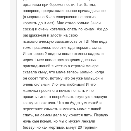
организма при беременности. Так бы мы,
наверное, продолжали ночное прикладывание
(я морально была совершенно не против
кормить до 3 лет). Мне стало больно (ныли
соски) и очень хотелось спать по ночам. Аж до
раздражения и злости на свою
психологическую зависимость от ГВ! Мне ведь
тоже нравилось все эти годы кормить сына.
И вот через 2 недели после отмены садика и
через 1 мес после прекращения дневных
прикладываний я честно в строгой манере
сказала сыну, что маме теперь больно, когда
он сосет титю, потому что он уже большой и
очень сильный. И очень любимый! И что
мамочка просит его ночью не ныть и не
просить титю, а попробовать вкусную сладкую
кашку из пакетика. Что он будет умничкой и
перестанет хныкать и мешать маме с папой
спать, на самом деле му хочется пить. Первую
ночь сын поныл, но мы с мужем лежали
беззвучно как мертвые, минут 20 терпели.