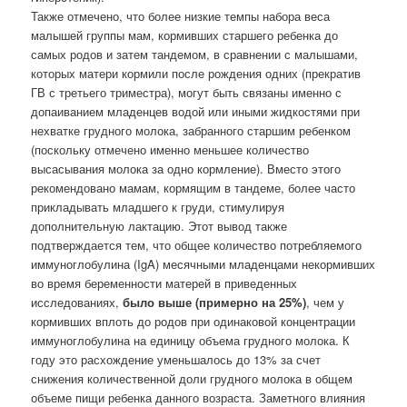
Также отмечено, что более низкие темпы набора веса
малышей группы мам, кормивших старшего ребенка до
самых родов и затем тандемом, в сравнении с малышами,
которых матери кормили после рождения одних (прекратив
ГВ с третьего триместра), могут быть связаны именно с
допаиванием младенцев водой или иными жидкостями при
нехватке грудного молока, забранного старшим ребенком
(поскольку отмечено именно меньшее количество
высасывания молока за одно кормление). Вместо этого
рекомендовано мамам, кормящим в тандеме, более часто
прикладывать младшего к груди, стимулируя
дополнительную лактацию. Этот вывод также
подтверждается тем, что общее количество потребляемого
иммуноглобулина (IgA) месячными младенцами некормивших
во время беременности матерей в приведенных
исследованиях,
было выше (примерно на 25%)
, чем у
кормивших вплоть до родов при одинаковой концентрации
иммуноглобулина на единицу объема грудного молока. К
году это расхождение уменьшалось до 13% за счет
снижения количественной доли грудного молока в общем
объеме пищи ребенка данного возраста. Заметного влияния