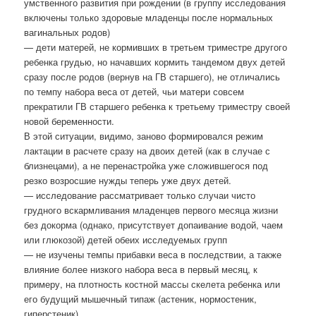
умственного развития при рождении (в группу исследования
включены только здоровые младенцы после нормальных
вагинальных родов)
— дети матерей, не кормивших в третьем триместре другого
ребенка грудью, но начавших кормить тандемом двух детей
сразу после родов (вернув на ГВ старшего), не отличались
по темпу набора веса от детей, чьи матери совсем
прекратили ГВ старшего ребенка к третьему триместру своей
новой беременности.
В этой ситуации, видимо, заново формировался режим
лактации в расчете сразу на двоих детей (как в случае с
близнецами), а не перенастройка уже сложившегося под
резко возросшие нужды теперь уже двух детей.
— исследование рассматривает только случаи чисто
грудного вскармливания младенцев первого месяца жизни
без докорма (однако, присутствует допаивание водой, чаем
или глюкозой) детей обеих исследуемых групп
— не изучены темпы прибавки веса в последствии, а также
влияние более низкого набора веса в первый месяц, к
примеру, на плотность костной массы скелета ребенка или
его будущий мышечный типаж (астеник, нормостеник,
гиперстеник).