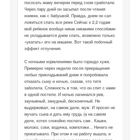
пососать маму вечером перед сном сработали.
Через пару дней он засыпал после чтения
книжки, как с бабушкой. Правда, днем он сал
ложиться спать все реже Сейчас к 2,2 годам
мой ребенок вообще никак никакими способами
не укладывается днем спать, возможно только
«укатать» его на машине. Вот такой побочный
эффект отлучения.
С ночными кормлениями было гораздо хуже.
Примерно через неделю после прекращения
любых прикладываний днем я попробовала
отказать сыну и ночью, сказав, что титя
заболела. Сложность в том, что он спит с нами
в одной постели. И ночью начинался рев,
заунывный, занудный, бесконечный. Не
выдерживал, на самом деле, муж. И просил не
мучать сына и дать ему грудь (а на самом
деле, хотел спокойно поспать сам . Кашки,
молоко, соки, водичка, компотики… Ничего не
прокатывало. При этом я на работу вышла, и