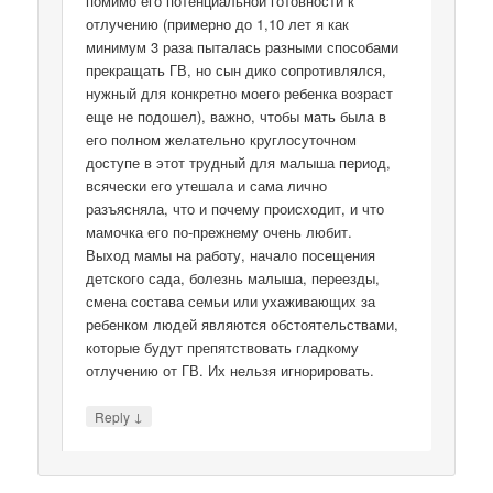
помимо его потенциальной готовности к
отлучению (примерно до 1,10 лет я как
минимум 3 раза пыталась разными способами
прекращать ГВ, но сын дико сопротивлялся,
нужный для конкретно моего ребенка возраст
еще не подошел), важно, чтобы мать была в
его полном желательно круглосуточном
доступе в этот трудный для малыша период,
всячески его утешала и сама лично
разъясняла, что и почему происходит, и что
мамочка его по-прежнему очень любит.
Выход мамы на работу, начало посещения
детского сада, болезнь малыша, переезды,
смена состава семьи или ухаживающих за
ребенком людей являются обстоятельствами,
которые будут препятствовать гладкому
отлучению от ГВ. Их нельзя игнорировать.
↓
Reply