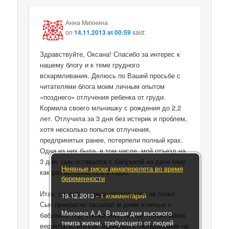
Анна Михнина
on
14.11.2013 at 00:59
said:
Здравствуйте, Оксана! Спасибо за интерес к
нашему блогу и к теме грудного
вскармливания. Делюсь по Вашей просьбе с
читателями блога моим личным опытом
«позднего» отлучения ребенка от груди.
Кормила своего мльчишку с рождения до 2,2
лет. Отлучила за 3 дня без истерик и проблем,
хотя несколько попыток отлучения,
предпринятых ранее, потерпели полный крах.
Одна из них была, в том числе, мой отъезд на
3 дня, сын оставался с бабушкой на даче (ему
Неявные риски авиаперелета во время
как раз исполнилось 2 года).
беременности
Итак, способ — мама уехала, нам не помог.
19.12.2013
-
1 комментарий
Сын прекрасно засыпал м днем и ночью с
Михнина А.А. В наши дни высокого
бабушкой под чтение книг, но как только мама
темпа жизни, требующего от людей
вернулась, его как подменили. Укладывание на