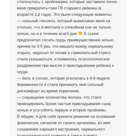
столкнулась с проблемами, которые заставили лично
меня прекратить-таки ГВ старшего ребенка (в
возрасте 2,2 года). Это были следующие моменты:
— сильный токсикоз, который выматывал меня на
столько, что я мечтала о спокойном сне не только
ночью, но и в течение всего дня
А сынок
предпочитал сосать грудь преимущественно ночью,
причем по 3-5 раз, что мешало моему нормальному
отдыху, недосып по ночам и гормональный стресс
стали сказываться, и появилось психологическое
раздражение при мысли о прикладывании ребенка к
груди.
— боль в сосках, которая усилилась к 6-й неделе
беременности и стала причинять мне сильный
дискомфорт во время кормления.
— сокращение количества молока, что стало
провоцировать более частые прикладывания сына
ночью и усугублять первую и вторую проблемы.
В общем, я для себя приняла решение на основании
физических сигналов от своего организма, во имя
сохранения хорошего настроения, нормального
психологического климата в семье и моего