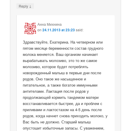
↓
Reply
Анна Михнина
on
24.11.2013 at 23:23
said:
Здравствуйте, Екатерина. На четверном или
пятом месяце беременности состав грудного
молока меняется. Ваш организм начинает
вырабатывать молозиво, это то же самое
молозиво, которое будет потреблять
новорожденный малыш в первые дни после
родов. Оно такое же насыщенное и
питательное, а также богатое иммунными
антителами. Лактация после родов у
продолжающей кормить тандемом матери
восстанавливается быстрее, да и проблем с
приливами и лактостазом на 4-5 день после
родов, когда начнет снова приходить молоко, у
Вас быть не должно. Старший малыш
опустошит избыточные запасы. С уважением,