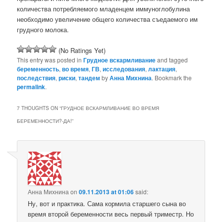
количества потребляемого младенцем иммуноглобулина
необходимо увеличение общего количества съедаемого им
грудного молока.
(No Ratings Yet)
This entry was posted in
Грудное вскармливание
and tagged
беременность
,
во время
,
ГВ
,
исследования
,
лактация
,
последствия
,
риски
,
тандем
by
Анна Михнина
. Bookmark the
permalink
.
7 THOUGHTS ON “
ГРУДНОЕ ВСКАРМЛИВАНИЕ ВО ВРЕМЯ
БЕРЕМЕННОСТИ?-ДА!
”
Анна Михнина
on
09.11.2013 at 01:06
said:
Ну, вот и практика. Сама кормила старшего сына во
время второй беременности весь первый триместр. Но