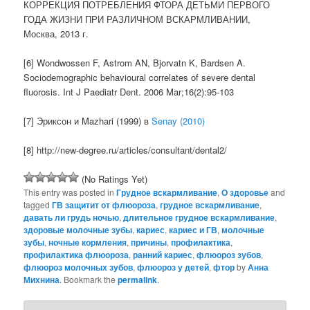
КОРРЕКЦИЯ ПОТРЕБЛЕНИЯ ФТОРА ДЕТЬМИ ПЕРВОГО
ГОДА ЖИЗНИ ПРИ РАЗЛИЧНОМ ВСКАРМЛИВАНИИ,
Москва, 2013 г.
[6] Wondwossen F, Astrom AN, Bjorvatn K, Bardsen A.
Sociodemographic behavioural correlates of severe dental
fluorosis. Int J Paediatr Dent. 2006 Mar;16(2):95-103
[7] Эриксон и Mazhari (1999) в
Senay (2010)
[8] http://new-degree.ru/articles/consultant/dental2/
(No Ratings Yet)
This entry was posted in
Грудное вскармливание
,
О здоровье
and
tagged
ГВ защитит от флюороза
,
грудное вскармливание
,
давать ли грудь ночью
,
длительное грудное вскармливание
,
здоровые молочные зубы
,
кариес
,
кариес и ГВ
,
молочные
зубы
,
ночные кормления
,
причины
,
профилактика
,
профилактика флюороза
,
ранний кариес
,
флюороз зубов
,
флюороз молочных зубов
,
флюороз у детей
,
фтор
by
Анна
Михнина
. Bookmark the
permalink
.