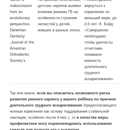
malocclusion
детских черепов выявил
вернуться к
from an
влияние режима ГВ на
кормлению по
evolutionary
особенности строения
меньшей мере, до
perspective.
челюстей у детей,
2-3 лет. К. Бойд:
Darwinian
живших в разные эпохи.
«Совершенно
Dentistry
необходимо,
,Journal of the
чтобы дантисты
American
отчетливо
Orthodontic
понимали
Society’s .
важность
длительного
грудного
вскармливания»
Так или иначе,
если вы опасаетесь возможного риска
развития раннего кариеса у вашего ребёнка по причине
длительного грудного вскармливания
(предполагающего
ночные кормления как основу поддержания стабильной
лактации, особенно после 9 мес.), то
в качестве меры
профилактики могу порекомендовать использование
средств для полости рта с ксилитом.