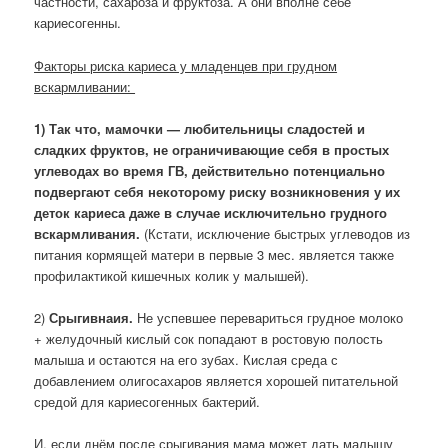
частности, сахароза и фруктоза. А они вполне себе
кариесогенны.
Факторы риска кариеса у младенцев при грудном
вскармливании:
1) Так что, мамочки — любительницы сладостей и
сладких фруктов, не ограничивающие себя в простых
углеводах во время ГВ, действительно потенциально
подвергают себя некоторому риску возникновения у их
деток кариеса даже в случае исключительно грудного
вскармливания.
(Кстати, исключение быстрых углеводов из
питания кормящей матери в первые 3 мес. является также
профилактикой кишечных колик у малышей).
2)
Срыгивнаия.
Не успевшее перевариться грудное молоко
+ желудочный кислый сок попадают в ростовую полость
малыша и остаются на его зубах. Кислая среда с
добавлением олигосахаров является хорошей питательной
средой для кариесогенных бактерий.
И, если днём после срыгивания мама может дать малышу