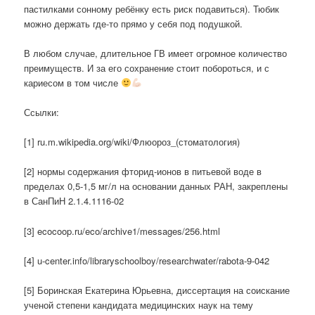
пастилками сонному ребёнку есть риск подавиться). Тюбик
можно держать где-то прямо у себя под подушкой.
В любом случае, длительное ГВ имеет огромное количество
преимуществ. И за его сохранение стоит побороться, и с
кариесом в том числе
Ссылки:
[1] ru.m.wikipedia.org/wiki/Флюороз_(стоматология)
[2] нормы содержания фторид-ионов в питьевой воде в
пределах 0,5-1,5 мг/л на основании данных РАН, закреплены
в СанПиН 2.1.4.1116-02
[3] ecocoop.ru/eco/archive1/messages/256.html
[4] u-center.info/libraryschoolboy/researchwater/rabota-9-042
[5] Боринская Екатерина Юрьевна, диссертация на соискание
ученой степени кандидата медицинских наук на тему