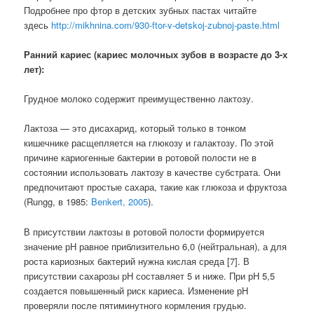
Подробнее про фтор в детских зубных пастах читайте
здесь
http://mikhnina.com/930-ftor-v-detskoj-zubnoj-paste.html
Ранний кариес (кариес молочных зубов в возрасте до 3-х
лет):
Грудное молоко содержит преимущественно лактозу.
Лактоза — это дисахарид, который только в тонком
кишечнике расщепляется на глюкозу и галактозу. По этой
причине кариогенные бактерии в ротовой полости не в
состоянии использовать лактозу в качестве субстрата. Они
предпочитают простые сахара, такие как глюкоза и фруктоза
(Rungg, в 1985:
Benkert, 2005
).
В присутствии лактозы в ротовой полости формируется
значение рН равное приблизительно 6,0 (нейтральная), а для
роста кариозных бактерий нужна кислая среда [7]. В
присутствии сахарозы рН составляет 5 и ниже. При рН 5,5
создается повышенный риск кариеса. Изменение рН
проверяли после пятиминутного кормления грудью.