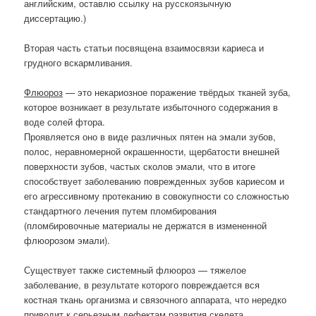
английским, оставлю ссылку на русскоязычную
диссертацию.)
Вторая часть статьи посвящена взаимосвязи кариеса и
грудного вскармливания.
Флюороз
— это некариозное поражение твёрдых тканей зуба,
которое возникает в результате избыточного содержания в
воде солей фтора.
Проявляется оно в виде различных пятен на эмали зубов,
полос, неравномерной окрашенности, щербатости внешней
поверхности зубов, частых сколов эмали, что в итоге
способствует заболеванию поврежденных зубов кариесом и
его агрессивному протеканию в совокупности со сложностью
стандартного лечения путем пломбирования
(пломбировочные материалы не держатся в измененной
флюорозом эмали).
Существует также системный флюороз — тяжелое
заболевание, в результате которого повреждается вся
костная ткань организма и связочного аппарата, что нередко
приводит к серьезным дефектам развития скелета.