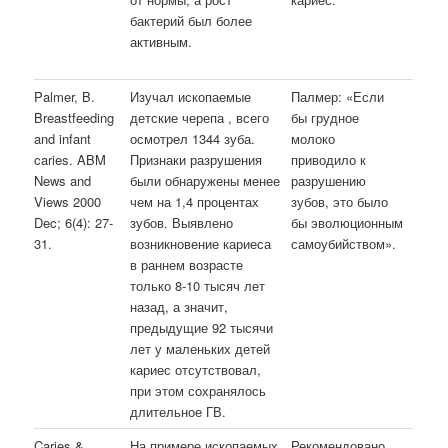
бактерий был более
активным.
Palmer, B.
Изучал ископаемые
Палмер: «Если
Breastfeeding
детские черепа , всего
бы грудное
and infant
осмотрел 1344 зуба.
молоко
caries. ABM
Признаки разрушения
приводило к
News and
были обнаружены менее
разрушению
Views 2000
чем на 1,4 процентах
зубов, это было
Dec; 6(4): 27-
зубов. Выявлено
бы эволюционным
31.
возникновение кариеса
самоубийством».
в раннем возрасте
только 8-10 тысяч лет
назад, а значит,
предыдущие 92 тысячи
лет у маленьких детей
кариес отсутствовал,
при этом сохранялось
длительное ГВ.
Caries &
На примере ископаемых
Рекомендовано