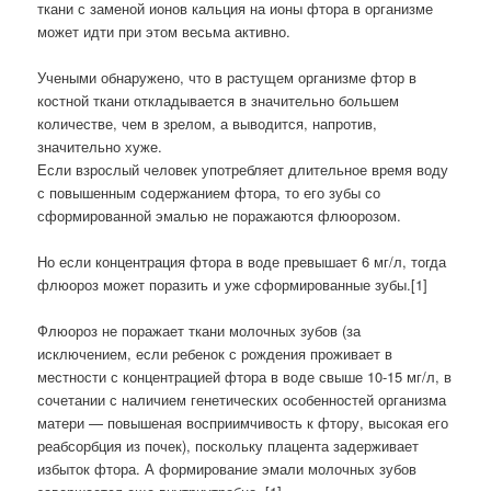
ткани с заменой ионов кальция на ионы фтора в организме
может идти при этом весьма активно.
Учеными обнаружено, что в растущем организме фтор в
костной ткани откладывается в значительно большем
количестве, чем в зрелом, а выводится, напротив,
значительно хуже.
Если взрослый человек употребляет длительное время воду
с повышенным содержанием фтора, то его зубы со
сформированной эмалью не поражаются флюорозом.
Но если концентрация фтора в воде превышает 6 мг/л, тогда
флюороз может поразить и уже сформированные зубы.[1]
Флюороз не поражает ткани молочных зубов (за
исключением, если ребенок с рождения проживает в
местности с концентрацией фтора в воде свыше 10-15 мг/л, в
сочетании с наличием генетических особенностей организма
матери — повышеная восприимчивость к фтору, высокая его
реабсорбция из почек), поскольку плацента задерживает
избыток фтора. А формирование эмали молочных зубов