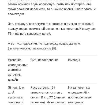
глоток обычной воды ополоснуть ротик или протереть его
зубки влажной марлечкой, то в ночное время ничего этого не
происходит.
Это, пожалуй, все аргументы, которые я смогла отыскать в
пользу теории возможной связи ночных кормлений в случае
ГВ и раннего кариеса у детей.
А вот исследования, не подтверждающие данную
(гипотетическую) взаимосвязь [8]:
Название
Суть исследования
Выводы
исследования
и авторы,
источник,
дизайн
Sinton, J. et
Рассмотрена 151
Из-за неточных
al. A
авторитетная статья о
определений и
systematic
связи ГВ с ECC (ранним
противоречивых
overview of
кариесом). Из них лишь
выводов в