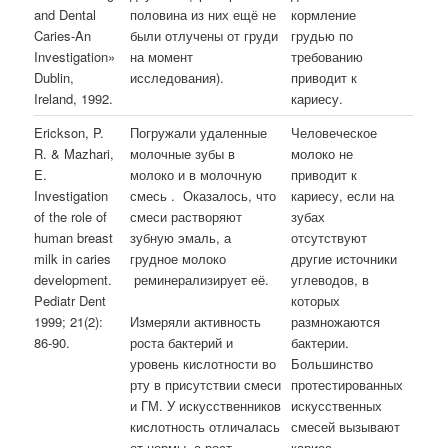
and Dental
половина из них ещё не
кормление
Caries-An
были отлучены от груди
грудью по
Investigation»
на момент
требованию
Dublin,
исследования).
приводит к
Ireland, 1992.
кариесу.
Erickson, P.
Погружали удаленные
Человеческое
R. & Mazhari,
молочные зубы в
молоко не
E.
молоко и в молочную
приводит к
Investigation
смесь . Оказалось, что
кариесу, если на
of the role of
смеси растворяют
зубах
human breast
зубную эмаль, а
отсутствуют
milk in caries
грудное молоко
другие источники
development.
реминерализирует её.
углеводов, в
Pediatr Dent
которых
1999; 21(2):
размножаются
Измеряли активность
86-90.
бактерии.
роста бактерий и
Большинство
уровень кислотности во
протестированных
рту в присутствии смеси
искусственных
и ГМ. У искусственников
смесей вызывают
кислотность отличалась
кариес.
от нормы, а рост