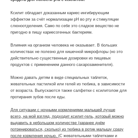
Ксилит обладает доказанным кариес-ингибирующим
эффектом за счёт нормализации pH во рту и стимуляции
слюноотделения. Само по себе это сладкое вещество не
пригодно в пищу кариесогенных бактериям.
Влияния на организм человека не оказывает. В больших
количествах не полезно для кишечной микрофлоры (но это
действительно существенные дозировки из пищевых
продуктов с применением данного сахарозаменителя).
Можно давать детям в виде специальных таблеток,
жевательных пастилкой или гелей из тюбика, в зависимости
от возраста. Выпускаются также салфетки с ксилитолом для
протирания зубов после еды.
Для ситуации с ночными кормлениями малышей лучше
всего, на мой взгляд, подходит ксилит-гель, который можно
выдавить в небольшом количестве (заранее днём
потренироваться, сколько) из тюбика в ротик малышу сразу
после кормления ночью.
(С жевательными таблетками и