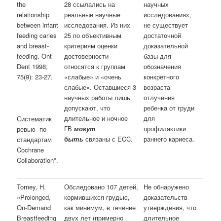
the
28 ссылались на
научных
relationship
реальные научные
исследованиях,
between infant
исследования. Из них
не существует
feeding caries
25 по объективным
достаточной
and breast-
критериям оценки
доказательной
feeding. Ont
достоверности
базы для
Dent 1998;
относятся к группам
обозначения
75(9): 23-27.
«слабые» и «очень
конкретного
слабые». Оставшиеся 3
возраста
научных работы лишь
отлучения
допускают, что
ребенка от груди
длительное и ночное
для
Систематик
ГВ
могут
профилактики
ревью по
быть
связаны с ECC.
раннего кариеса.
стандартам
Cochrane
Collaboration*.
Torney, H.
Обследовано 107 детей,
Не обнаружено
«Prolonged,
кормившихся грудью,
доказательств
On-Demand
как минимум, в течение
утверждения, что
Breastfeeding
двух лет (примерно
длительное