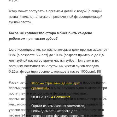
Фтор может поступать в организм детей с водой (с пищей
незначительно), а также с проглоченной фторсодержащей
зубной пастой.
Какое же количество фтора может быть съедено
ребенком при чистке зубов?
Есть исследования, согласно которым дети проглатывают от
35% (в возрасте 6-7 лет) до 100% (возраст примерно до 2,5
лет) зубной пасты во время чистки зубов. При этом в их
организм поступает за 2 суточных чистки зубов порядка
0,25мг фтора (при уровне фторидов в пасте 1000ppm). [5]
Развитие флюороза зубов у детей в возрасте прорезывания
Фтор — страшный яд или друг
первых постоянных зубов в 50% случаев было выявлено при
организма?
поступлении в их организм фтора в количествах,
28.03.2017
-
4 Comments
превышающих 0,0556 мг/кг веса в сутки в течение первых 24
мес. жизни. В 20% случаев флюороз зубов развивался при
Одним из химических элементов,
уровне поступления фтора 0,0376 мг/кг веса тела в сутки в
необходимость которого для
первые 24 мес. жизни, являющиеся критичными в развитии
полноценного функционирования