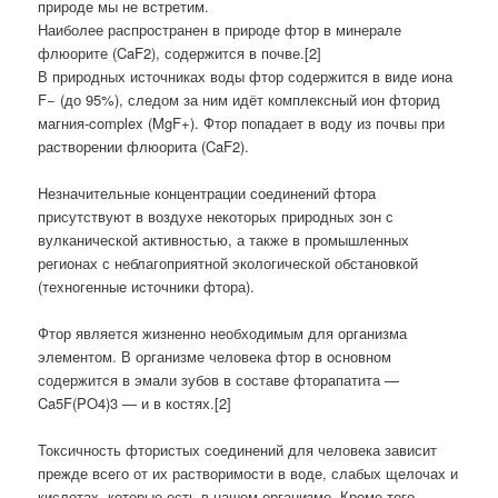
природе мы не встретим.
Наиболее распространен в природе фтор в минерале
флюорите (CaF2), содержится в почве.[2]
В природных источниках воды фтор содержится в виде иона
F− (до 95%), следом за ним идёт комплексный ион фторид
магния-complex (MgF+). Фтор попадает в воду из почвы при
растворении флюорита (CaF2).
Незначительные концентрации соединений фтора
присутствуют в воздухе некоторых природных зон с
вулканической активностью, а также в промышленных
регионах с неблагоприятной экологической обстановкой
(техногенные источники фтора).
Фтор является жизненно необходимым для организма
элементом. В организме человека фтор в основном
содержится в эмали зубов в составе фторапатита —
Ca5F(PO4)3 — и в костях.[2]
Токсичность фтористых соединений для человека зависит
прежде всего от их растворимости в воде, слабых щелочах и
кислотах, которые есть в нашем организме. Кроме того,