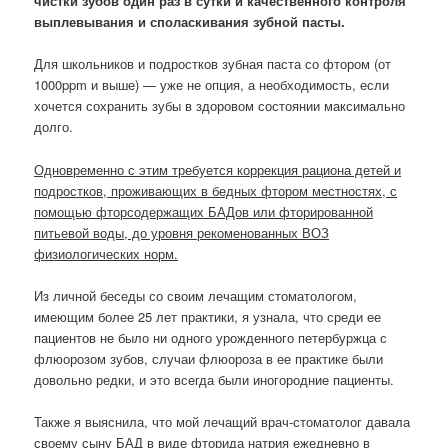
чистки зубов один раз в сутки и качественного контроля
выплевывания и споласкивания зубной пасты.
Для школьников и подростков зубная паста со фтором (от
1000ppm и выше) — уже не опция, а необходимость, если
хочется сохранить зубы в здоровом состоянии максимально
долго.
Одновременно с этим требуется коррекция рациона детей и
подростков, проживающих в бедных фтором местностях, с
помощью фторсодержащих БАДов или фторированной
питьевой воды, до уровня рекоменованных ВОЗ
физиологических норм.
Из личной беседы со своим лечащим стоматологом,
имеющим более 25 лет практики, я узнала, что среди ее
пациентов не было ни одного урожденного петербуржца с
флюорозом зубов, случаи флюороза в ее практике были
довольно редки, и это всегда были иногородние пациенты.
Также я выяснила, что мой лечащий врач-стоматолог давала
своему сыну БАД в виде фторида натрия ежедневно в