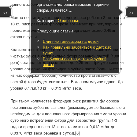
организма человека вызывает горячие
данного заболевания. [6]
споры, является ...
<<
>>
Можно посчитать, что при среднем весе ребенка 2 лет около
Категория:
О здоровье
13 кг, риск развития флюороза возникает при регулярном и
продолжительном поступлении в организм около 0,49мг
Следующие статьи
фтора в сутки.
Влияние телевизора на детей
Как правильно заботиться о детских
Количество фтора, проглатываемого с зубной пастой при 2
зубах
чистках зубов в сутки сильно фторированной пастой (1000
Разбираем состав детской зубной
ppm) составляет для малышей до 0,25 мг. При уменьшении
пасты
уровня содержания фторидов в зубной пасте (большинство
из них содержат 500ppm) количество проглатываемого с
пастой фтора будет снижаться. В данном случае вдвое. До
уровня 0,17мг/13 кг = 0,013 мг/кг веса.
При таком количестве фторидов риск развития флюороза
постоянных зубов не выявлен (рекомендуемые безопасные и
необходимые для полноценного формирования эмали уровни
суточного потребления фтора для возрастной группы 1-3
года и среднего веса 13 кг составляют от 0,012 мг/кг до
0,0376 мг/кг веса ребенка в сутки).[6]