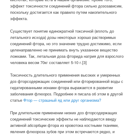
эффект токсичности соединений фтора сильно дозозависим,
поскольку достигается как правило путем накопительного
эффекта.
Существует понятие единократной токсичной (вплоть до
летального исхода) дозы некоторых хорошо растворимых
соединений фтора, но это значение трудно достижимо, если
целенаправленно не принимать внуть указанное вещество
ложками. Так, летальная доза фторида натрия для взрослого
человека весом 70кг составляет 5-10 г.[3]
Токсичность длительного применения высоких и умеренных
доз фторсодержащих соединений или фторированной воды с
гидатированными ионами фтора выражается в развитии
заболевания флюороз. Подробнее я писала об этом в другой
статье
Фтор — страшный яд или друг организма?
При длительном применении низких доз фторсодержащих
соединений токсические эффекты не наблюдаются ввиду
активной абсорбции фтора из кровотока костными тканями,
явления флюороза зубов при этом встречаются редко, и