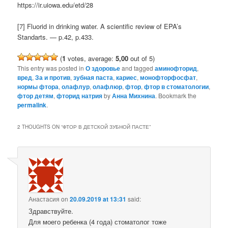
https://ir.uiowa.edu/etd/28
[7] Fluorid in drinking water. A scientific review of EPA’s
Standarts. — p.42, p.433.
(
1
votes, average:
5,00
out of 5)
This entry was posted in
О здоровье
and tagged
аминофторид
,
вред
,
За и против
,
зубная паста
,
кариес
,
монофторфосфат
,
нормы фтора
,
олафлур
,
олафлюр
,
фтор
,
фтор в стоматологии
,
фтор детям
,
фторид натрия
by
Анна Михнина
. Bookmark the
permalink
.
2 THOUGHTS ON “
ФТОР В ДЕТСКОЙ ЗУБНОЙ ПАСТЕ
”
Анастасия
on
20.09.2019 at 13:31
said:
Здравствуйте.
Для моего ребенка (4 года) стоматолог тоже