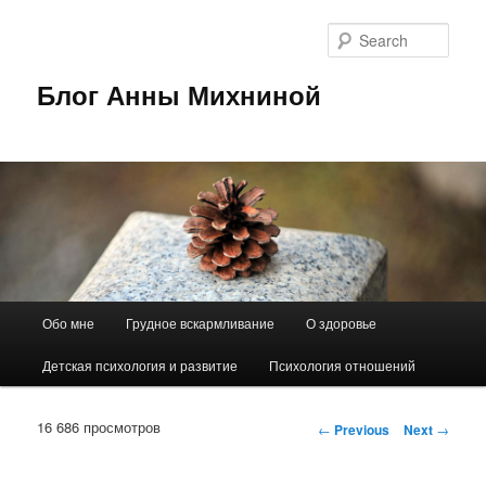
Sear
Блог Анны Михниной
Main
Обо мне
Грудное вскармливание
О здоровье
Skip
menu
Детская психология и развитие
Психология отношений
to
primary
16 686 просмотров
Post
←
Previous
Next
→
navigation
content