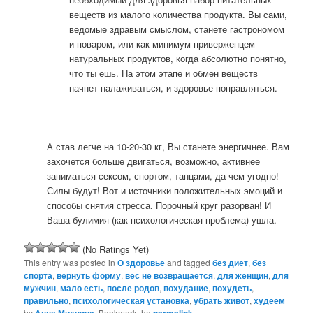
веществ из малого количества продукта. Вы сами,
ведомые здравым смыслом, станете гастрономом
и поваром, или как минимум приверженцем
натуральных продуктов, когда абсолютно понятно,
что ты ешь. На этом этапе и обмен веществ
начнет налаживаться, и здоровье поправляться.
А став легче на 10-20-30 кг, Вы станете энергичнее. Вам
захочется больше двигаться, возможно, активнее
заниматься сексом, спортом, танцами, да чем угодно!
Силы будут! Вот и источники положительных эмоций и
способы снятия стресса. Порочный круг разорван! И
Ваша булимия (как психологическая проблема) ушла.
(No Ratings Yet)
This entry was posted in
О здоровье
and tagged
без диет
,
без
спорта
,
вернуть форму
,
вес не возвращается
,
для женщин
,
для
мужчин
,
мало есть
,
после родов
,
похудание
,
похудеть
,
правильно
,
психологическая установка
,
убрать живот
,
худеем
by
. Bookmark the
.