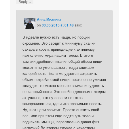
↓
Reply
Анна Михнина
on
03.05.2015 at 01:48
said:
В идеале нужно есть чаще, но порции
скромнее. Это сводит к минимуму скачки
сахара в крови, приводящие к активному
накполению жира нашим телом. В итоге
тактики дробного питания общий объем пищи
может и не уменьшаться, тогда снижаем
калорийность. Если же удается сократить
объем потребляемой пищи, постепенно ужимая
желудок, то можно меньше внимания уделять
ее калорийности. Это особо «деловым» людям
актуально, кто ну совсем не готов
заморачиваться, где и что правильно поесть.
Ну, и от цели зависит. Просто снизить свой
вес, или при этом еще подтянуть тело и
подкачать мышцы, параллельно давая физ.
нагрузки? Во втором случае с качеством