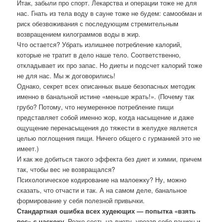
Итак, забыли про спорт. Лекарства и операции тоже не для
нас. Гнать из тела воду в сауне тоже не будем: самообман и
риск обезвоживания с последующим стремительным
возвращением килограммов воды в жир.
Что остается? Убрать излишнее потребление калорий,
которые не тратит в дело наше тело. Соответственно,
откладывает их про запас. Но диеты и подсчет калорий тоже
не для нас. Мы ж договорились!
Однако, секрет всех описанных выше безопасных методик
именно в банальной истине «меньше жрать!». (Почему так
грубо? Потому, что неумеренное потребление пищи
представляет собой именно жор, когда насыщение и даже
ощущение перенасыщения до тяжести в желудке является
целью поглощения пищи. Ничего общего с гурманией это не
имеет.)
И как же добиться такого эффекта без диет и химии, причем
так, чтобы вес не возвращался?
Психологическое кодирование на малоежку? Ну, можно
сказать, что отчасти и так. А на самом деле, банальное
формирование у себя полезной привычки.
Стандартная ошибка всех худеющих — попытка «взять
вес» с наскоку.
Резко сесть на диету, урезав себе рацион и