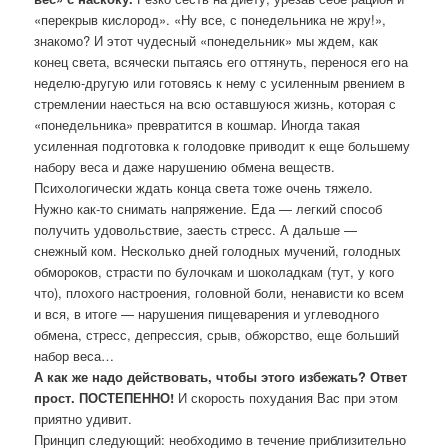
«перекрыв кислород». «Ну все, с понедельника не жру!»,
знакомо? И этот чудесный «понедельник» мы ждем, как
конец света, всячески пытаясь его оттянуть, перенося его на
неделю-другую или готовясь к нему с усиленным рвением в
стремлении наесться на всю оставшуюся жизнь, которая с
«понедельника» превратится в кошмар. Иногда такая
усиленная подготовка к голодовке приводит к еще большему
набору веса и даже нарушению обмена веществ.
Психологически ждать конца света тоже очень тяжело.
Нужно как-то снимать напряжение. Еда — легкий способ
получить удовольствие, заесть стресс. А дальше —
снежный ком. Несколько дней голодных мучений, голодных
обмороков, страсти по булочкам и шоколадкам (тут, у кого
что), плохого настроения, головной боли, ненависти ко всем
и вся, в итоге — нарушения пищеварения и углеводного
обмена, стресс, депрессия, срыв, обжорство, еще больший
набор веса…
А как же надо действовать, чтобы этого избежать? Ответ
прост. ПОСТЕПЕННО!
И скорость похудания Вас при этом
приятно удивит.
Принцип следующий: необходимо в течение приблизительно