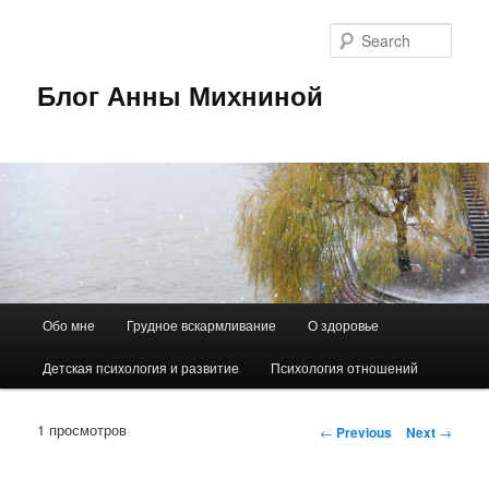
Sear
Блог Анны Михниной
Main
Обо мне
Грудное вскармливание
О здоровье
Skip
menu
Детская психология и развитие
Психология отношений
to
primary
1 просмотров
Post
←
Previous
Next
→
navigation
content