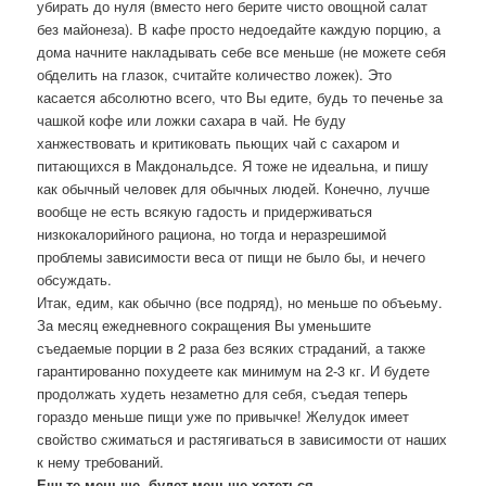
убирать до нуля (вместо него берите чисто овощной салат
без майонеза). В кафе просто недоедайте каждую порцию, а
дома начните накладывать себе все меньше (не можете себя
обделить на глазок, считайте количество ложек). Это
касается абсолютно всего, что Вы едите, будь то печенье за
чашкой кофе или ложки сахара в чай. Не буду
ханжествовать и критиковать пьющих чай с сахаром и
питающихся в Макдональдсе. Я тоже не идеальна, и пишу
как обычный человек для обычных людей. Конечно, лучше
вообще не есть всякую гадость и придерживаться
низкокалорийного рациона, но тогда и неразрешимой
проблемы зависимости веса от пищи не было бы, и нечего
обсуждать.
Итак, едим, как обычно (все подряд), но меньше по объеьму.
За месяц ежедневного сокращения Вы уменьшите
съедаемые порции в 2 раза без всяких страданий, а также
гарантированно похудеете как минимум на 2-3 кг. И будете
продолжать худеть незаметно для себя, съедая теперь
гораздо меньше пищи уже по привычке! Желудок имеет
свойство сжиматься и растягиваться в зависимости от наших
к нему требований.
Ешьте меньше, будет меньше хотеться.