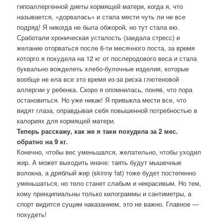
гипоаллергенной диеты кормящей матери, когда я, что
называется, «дорвалась» и стала мести чуть ли не все
подряд! Я никогда не была обжорой, но тут стала ею.
Сработали хроническая усталость (заедала стресс) и
желание оторваться после 6-ти месячного поста, за время
которго я похудела на 12 кг от послеродового веса и стала
буквально вожделеть хлебо-булочные изделия, которые
вообще не ела все это время из-за риска глютеновой
аллергии у ребенка. Скоро я опомнилась, поняв, что пора
остановиться. Но уже никак! Я привыкла мести все, что
видят глаза, оправдывая себя повышенной потребностью в
калориях для кормящей матери.
Теперь расскажу, как же я таки похудела за 2 мес.
обратно на 9 кг.
Конечно, чтобы вес уменьшался, желательно, чтобы уходил
жир. А может выходить иначе: таять будут мышечные
волокна, а дряблый жир (skinny fat) тоже будет постепенно
уменьшаться, но тело станет слабым и некрасивым. Но тем,
кому принципиальны только килограммы и сантиметры, а
спорт видится сущим наказанием, это не важно. Главное —
похудеть!