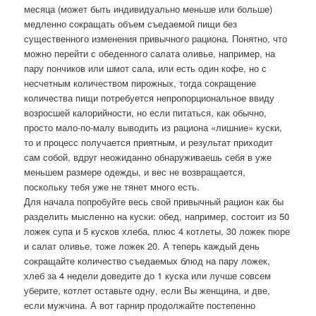
месяца (может быть индивидуально меньше или больше)
медленно сокращать объем съедаемой пищи без
существенного изменения привычного рациона. Понятно, что
можно перейти с обеденного салата оливье, например, на
пару пончиков или шмот сала, или есть один кофе, но с
несчетным количеством пирожных, тогда сокращение
количества пищи потребуется непропорциональное ввиду
возросшей калорийности, но если питаться, как обычно,
просто мало-по-малу выводить из рациона «лишние» куски,
то и процесс получается приятным, и результат приходит
сам собой, вдруг неожиданно обнаруживаешь себя в уже
меньшем размере одежды, и вес не возвращается,
поскольку тебя уже не тянет много есть.
Для начала попробуйте весь свой привычный рацион как бы
разделить мысленно на куски: обед, например, состоит из 50
ложек супа и 5 кусков хлеба, плюс 4 котлеты, 30 ложек пюре
и салат оливье, тоже ложек 20. А теперь каждый день
сокращайте количество съедаемых блюд на пару ложек,
хлеб за 4 недели доведите до 1 куска или лучше совсем
уберите, котлет оставьте одну, если Вы женщина, и две,
если мужчина. А вот гарнир продолжайте постепенно