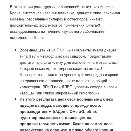
В отношении ряда других заболеваний, таких, как болезнь
Крона, системная красная волчанка, диабет 2 типа, почечная
болезнь, рассеянный склероз и остеопороз, никаких
положительных эффектов от применения Омега-3
исследованиями на течение изучаемого заболевания
выявлено не было.
Восемнадцать из 34 РКИ, чьи субъекты имели диабет
типа II или метаболический синдром, предоставили
достаточную статистику для включения в метаанализ,
который показал, что жирные кислоты омега-3
благоприятно влияют на уровни триглицеридов в крови
по сравнению с плацебо, но не влияют на общий
холестерин, ЛПНП или ЛПВП, уровень сахара в крови
натощак или гликозилированный гемоглобин.
Из этого результата делаются поспешные далеко
идущие выводы, выгодные, прежде всего,
производителям БАДов с Омега-3, об их
чудотворном эффекте, влияющем на
продолжительность жизни. Какое на самом деле
воздействие на организм в плане общего уровня