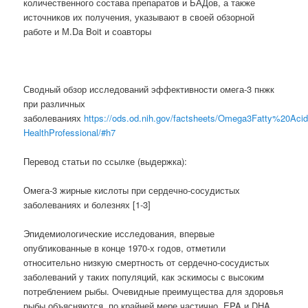
количественного состава препаратов и БАДов, а также
источников их получения, указывают в своей обзорной
работе и М.Da Boit и соавторы
Сводный обзор исследований эффективности омега-3 пнжк
при различных
заболеваниях
https://ods.od.nih.gov/factsheets/Omega3Fatty%20Aci
HealthProfessional/#h7
Перевод статьи по ссылке (выдержка):
Омега-3 жирные кислоты при сердечно-сосудистых
заболеваниях и болезнях [1-3]
Эпидемиологические исследования, впервые
опубликованные в конце 1970-х годов, отметили
относительно низкую смертность от сердечно-сосудистых
заболеваний у таких популяций, как эскимосы с высоким
потреблением рыбы. Очевидные преимущества для здоровья
рыбы объясняются, по крайней мере частично, EPA и DHA,