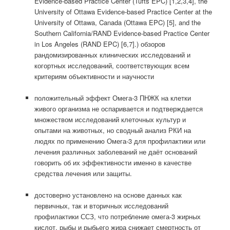
Evidence-based Practice Center (Tufts EPC) [1,2,3,4], the
University of Ottawa Evidence-based Practice Center at the
University of Ottawa, Canada (Ottawa EPC) [5], and the
Southern California/RAND Evidence-based Practice Center
in Los Angeles (RAND EPC) [6,7].) обзоров
рандомизированных клинических исследований и
когортных исследований, соответствующих всем
критериям объективности и научности
положительный эффект Омега-3 ПНЖК на клетки
живого организма не оспаривается и подтверждается
множеством исследований клеточных культур и
опытами на животных, но сводный анализ РКИ на
людях по применению Омега-3 для профилактики или
лечения различных заболеваний не даёт оснований
говорить об их эффективности именно в качестве
средства лечения или защиты.
достоверно установлено на основе данных как
первичных, так и вторичных исследований
профилактики ССЗ, что потребление омега-3 жирных
кислот, рыбы и рыбьего жира снижает смертность от