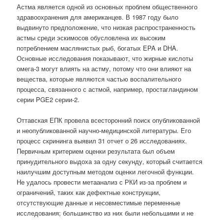
Астма является одной из основных проблем общественного
здравоохранения для американцев. В 1987 году было
выдвинуто предположение, что низкая распространенность
астмы среди эскимосов обусловлена ​​их высоким
потреблением маслянистых рыб, богатых EPA и DHA.
Основные исследования показывают, что жирные кислоты
омега-3 могут влиять на астму, потому что они влияют на
вещества, которые являются частью воспалительного
процесса, связанного с астмой, например, простагландином
серии PGE2 серии-2.
Оттавская ЕПК провела всесторонний поиск опубликованной
и неопубликованной научно-медицинской литературы. Его
процесс скрининга выявил 31 отчет о 26 исследованиях.
Первичным критерием оценки результата был объем
принудительного выдоха за одну секунду, который считается
наилучшим доступным методом оценки легочной функции.
Не удалось провести метаанализ с РКИ из-за проблем и
ограничений, таких как дефектные конструкции,
отсутствующие данные и несовместимые переменные
исследования; большинство из них были небольшими и не