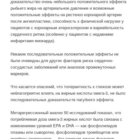
доказательство очень небольшого положительного эффекта
рыбьего жира на артериальное давление и возможные
положительные эффекты на рестеноз коронарной артерии
после ангиопластики, способность к физической нагрузке у
пациентов с коронарным атеросклерозом и вариабельность
сердечного ритма (особенно у пациентов с недавними
инфарктами миокарда).
Никакие последовательные положительные эффекты не
были очевидны для других факторов риска сердечно-
сосудистых заболеваний или анализов промежуточных
маркеров.
Что касается опасений, что толерантность к глюкозе может
неблагоприятно влиять на жирные кислоты омега-3, не было
последовательных доказательств пагубного эффекта.
Метарегрессионный анализ 50 исследований показал, что
потребляемая доза омега-3 жирных кислот была связана с
изменениями уровней EPA и DHA — как фосфолипидов
плазмы или сыворотки, фосфолипидов тромбоцитов или
мембран эритроцитов — без влияния других факторов.