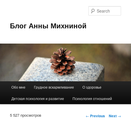
Sear
Блог Анны Михниной
Main
Обо мне
Грудное вскармливание
О здоровье
Skip
menu
Детская психология и развитие
Психология отношений
to
primary
5 527 просмотров
Post
←
Previous
Next
→
navigation
content