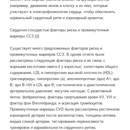
(например, движение ионов в клетку и из нее), которые
участвуют в электрофизиологии сердца, чтобы обеспечить
нормальный сердечный ритм и коронарный кровоток.
Сердечно-сосудистые факторы риска и промежуточные
маркеры ССЗ [2]
Существует много предложенных факторов риска и
промежуточных маркеров ССЗ. В одном отчете были
рассмотрены следующие факторы риска и их связь с
жирными кислотами омега-3 у взрослых: холестерин общего
содержания, LDL и липопротеин высокой плотности (HDL);
триглицериды; липопротеин (а); аполипопротеин (apo) A1; apo
B; apo B-100 и LDL apo B; систолическое и диастолическое
артериальное давление; инсулин натощак; С-реактивный
белок; фибриногена; факторы свертывания крови VII, VIII и
фактор фон Виллебранда; и агрегация тромбоцитов.
Промежуточные маркеры CVD были рассмотрены рестенозом
коронарной артерии после ангиопластики, толщины интима-
медиа сонной артерии, тестирования переносимости
тренировок и вариабельности сердечного ритма.