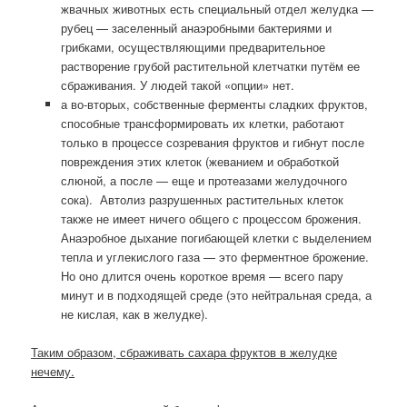
жвачных животных есть специальный отдел желудка —
рубец — заселенный анаэробными бактериями и
грибками, осуществляющими предварительное
растворение грубой растительной клетчатки путём ее
сбраживания. У людей такой «опции» нет.
а во-вторых, собственные ферменты сладких фруктов,
способные трансформировать их клетки, работают
только в процессе созревания фруктов и гибнут после
повреждения этих клеток (жеванием и обработкой
слюной, а после — еще и протеазами желудочного
сока).
Автолиз разрушенных растительных клеток
также не имеет ничего общего с процессом брожения.
Анаэробное дыхание погибающей клетки с выделением
тепла и углекислого газа — это ферментное брожение.
Но оно длится очень короткое время — всего пару
минут и в подходящей среде (это нейтральная среда, а
не кислая, как в желудке).
Таким образом, сбраживать сахара фруктов в желудке
нечему.