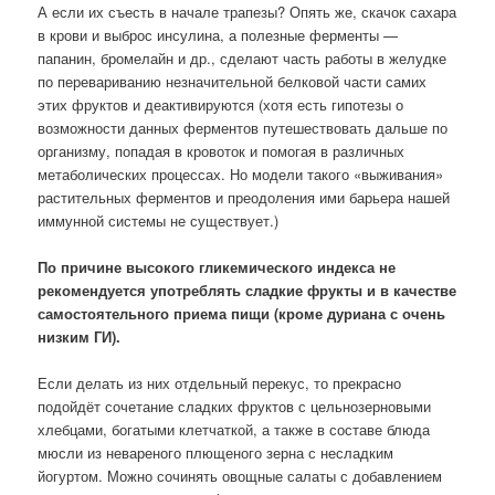
А если их съесть в начале трапезы? Опять же, скачок сахара
в крови и выброс инсулина, а полезные ферменты —
папанин, бромелайн и др., сделают часть работы в желудке
по перевариванию незначительной белковой части самих
этих фруктов и деактивируются (хотя есть гипотезы о
возможности данных ферментов путешествовать дальше по
организму, попадая в кровоток и помогая в различных
метаболических процессах. Но модели такого «выживания»
растительных ферментов и преодоления ими барьера нашей
иммунной системы не существует.)
По причине высокого гликемического индекса не
рекомендуется употреблять сладкие фрукты и в качестве
самостоятельного приема пищи (кроме дуриана с очень
низким ГИ).
Если делать из них отдельный перекус, то прекрасно
подойдёт сочетание сладких фруктов с цельнозерновыми
хлебцами, богатыми клетчаткой, а также в составе блюда
мюсли из невареного плющеного зерна с несладким
йогуртом. Можно сочинять овощные салаты с добавлением