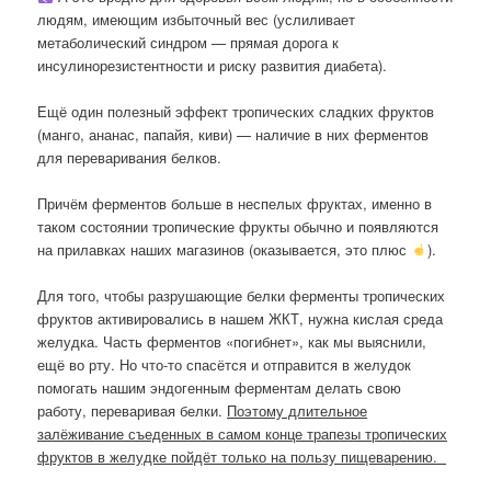
людям, имеющим избыточный вес (услиливает
метаболический синдром — прямая дорога к
инсулинорезистентности и риску развития диабета).
Ещё один полезный эффект тропических сладких фруктов
(манго, ананас, папайя, киви) — наличие в них ферментов
для переваривания белков.
Причём ферментов больше в неспелых фруктах, именно в
таком состоянии тропические фрукты обычно и появляются
на прилавках наших магазинов (оказывается, это плюс
).
Для того, чтобы разрушающие белки ферменты тропических
фруктов активировались в нашем ЖКТ, нужна кислая среда
желудка. Часть ферментов «погибнет», как мы выяснили,
ещё во рту. Но что-то спасётся и отправится в желудок
помогать нашим эндогенным ферментам делать свою
работу, переваривая белки.
Поэтому длительное
залёживание съеденных в самом конце трапезы тропических
фруктов в желудке пойдёт только на пользу пищеварению.