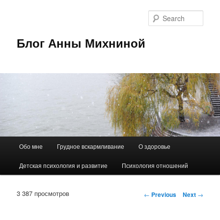
Sear
Блог Анны Михниной
Main
Обо мне
Грудное вскармливание
О здоровье
Skip
menu
Детская психология и развитие
Психология отношений
to
primary
3 387 просмотров
Post
←
Previous
Next
→
navigation
content