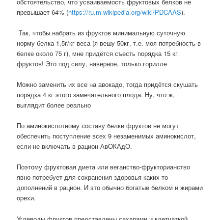
обстоятельство, что усваиваемость фруктовых белков не
превышает 64% (
https://ru.m.wikipedia.org/wiki/PDCAAS
).
Так, чтобы набрать из фруктов минимальную суточную
норму белка 1,5г/кг веса (я вешу 50кг, т.е. моя потребность в
белке около 75 г), мне придётся съесть порядка 15 кг
фруктов! Это под силу, наверное, только горилле
Можно заменить их все на авокадо, тогда придётся скушать
порядка 4 кг этого замечательного плода. Ну, что ж,
выглядит более реально
По аминокислотному составу белки фруктов не могут
обеспечить поступление всех 9 незаменимых аминокислот,
если не включать в рацион АвОКАдО.
Поэтому фруктовая диета или веганство-фрукторианство
явно потребует для сохранения здоровья каких-то
дополнений в рацион. И это обычно богатые белком и жирами
орехи.
Углеводы фруктов представлены сахарами и клетчаткой.