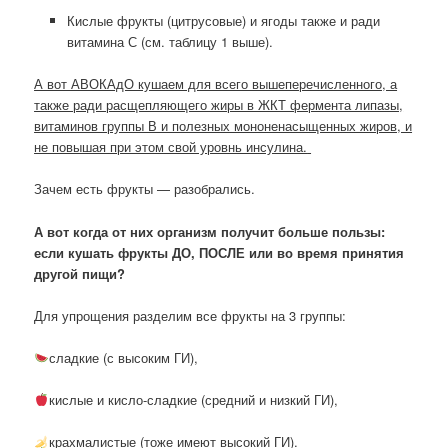
Кислые фрукты (цитрусовые) и ягоды также и ради
витамина С (см. таблицу 1 выше).
А вот АВОКАдО кушаем для всего вышеперечисленного, а
также ради расщепляющего жиры в ЖКТ фермента липазы,
витаминов группы В и полезных мононенасыщенных жиров, и
не повышая при этом свой уровнь инсулина.
Зачем есть фрукты — разобрались.
А вот когда от них организм получит больше пользы:
если кушать фрукты ДО, ПОСЛЕ или во время принятия
другой пищи?
Для упрощения разделим все фрукты на 3 группы:
сладкие (с высоким ГИ),
кислые и кисло-сладкие (средний и низкий ГИ),
крахмалистые (тоже имеют высокий ГИ).