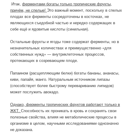
Итак,
ферментами богаты только тропические фрукты,
причём, не спелые!
Это важный момент, поскольку в спелых
плодах все ферменты сосредоточены в косточках, не
являющихся съедобной частью и нередко содержащих в
себе ещё и ядовитые кислоты (синильная).
Остальные фрукты и ягоды тоже содержат ферменты, но в
незначительных количествах и преимущественно «для
собственных нужд» — внутриклеточных процессов,
протекающих в созревающем плоде.
Папаином (расщепляющим белки) богаты бананы, ананасы,
киви, папайя, манго. Натуральным источником липазы
(способствует более быстрому перевариванию липидов)
может послужить авокадо.
Однако, ферменты тропических фруктов работают только в
ЖКТ.
Способность их проникать в кровь и сохранять свои
полезные свойства, влияя не метаболические процессы в
организме в целом, научными исследованиями однозначно
не доказана.