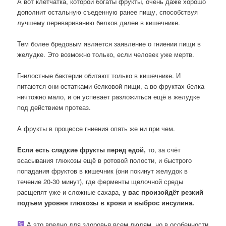
А вот клетчатка, которой богаты фрукты, очень даже хорошо
дополнит остальную съеденную ранее пищу, способствуя
лучшему перевариванию белков далее в кишечнике.
Тем более бредовым является заявление о гниении пищи в
желудке. Это возможно только, если человек уже мертв.
Гнилостные бактерии обитают только в кишечнике. И
питаются они остатками белковой пищи, а во фруктах белка
ничтожно мало, и он успевает разложиться ещё в желудке
под действием протеаз.
А фрукты в процессе гниения опять же ни при чем.
Если есть сладкие фрукты перед едой,
то, за счёт
всасывания глюкозы ещё в ротовой полости, и быстрого
попадания фруктов в кишечник (они покинут желудок в
течение 20-30 минут), где ферменты щелочной среды
расщепят уже и сложные сахара,
у вас произойдёт резкий
подъем уровня глюкозы в крови и выброс инсулина.
А это вредно для здоровья всем людям, но в особенности