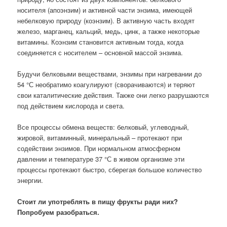
носителя (апоэнзим) и активной части энзима, имеющей
небелковую природу (коэнзим). В активную часть входят
железо, марганец, кальций, медь, цинк, а также некоторые
витамины. Коэнзим становится активным тогда, когда
соединяется с носителем – основной массой энзима.
Будучи белковыми веществами, энзимы при нагревании до
54 °С необратимо коагулируют (сворачиваются) и теряют
свои каталитические действия. Также они легко разрушаются
под действием кислорода и света.
Все процессы обмена веществ: белковый, углеводный,
жировой, витаминный, минеральный – протекают при
содействии энзимов. При нормальном атмосферном
давлении и температуре 37 °С в живом организме эти
процессы протекают быстро, сберегая большое количество
энергии.
Стоит ли употреблять в пищу фрукты ради них?
Попробуем разобраться.