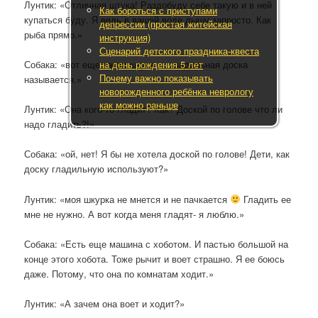
Лунтик: «Отличная штука! Раздобуду себе такую и в ней
Как бороться с приступами
купаться буду. Я ведь в вашей воде дышу запросто. Как
депрессии (простая житейская
рыба прямо.»
инструкция)
Сценарий детского праздника-квеста
на день рождения 5 лет
Собака: «вот еще такая штука — гладильная доска
Почему важно показывать
называется.»
новорожденного ребёнка неврологу
как можно раньше
Лунтик: «Она кого-то гладит? Как? Доской по голове что ли
надо гладить?!»
Собака: «ой, нет! Я бы не хотела доской по голове! Дети, как
доску гладильную используют?»
Лунтик: «моя шкурка не мнется и не пачкается
Гладить ее
мне не нужно. А вот когда меня гладят- я люблю.»
Собака: «Есть еще машина с хоботом. И пастью большой на
конце этого хобота. Тоже рычит и воет страшно. Я ее боюсь
даже. Потому, что она по комнатам ходит.»
Лунтик: «А зачем она воет и ходит?»