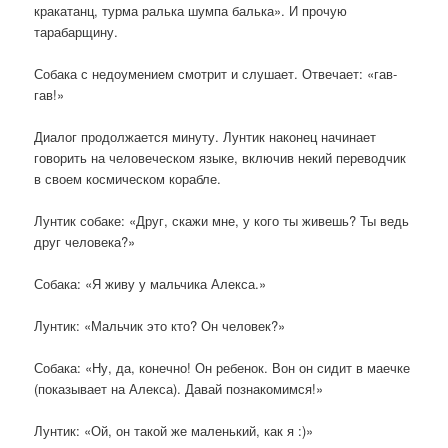
кракатанц, турма ралька шумпа балька». И прочую
тарабарщину.
Собака с недоумением смотрит и слушает. Отвечает: «гав-
гав!»
Диалог продолжается минуту. Лунтик наконец начинает
говорить на человеческом языке, включив некий переводчик
в своем космическом корабле.
Лунтик собаке: «Друг, скажи мне, у кого ты живешь? Ты ведь
друг человека?»
Собака: «Я живу у мальчика Алекса.»
Лунтик: «Мальчик это кто? Он человек?»
Собака: «Ну, да, конечно! Он ребенок. Вон он сидит в маечке
(показывает на Алекса). Давай познакомимся!»
Лунтик: «Ой, он такой же маленький, как я :)»