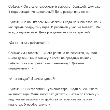
Собака: « Он станет взрослым и вырастет большой. Ему уже
4 года сегодня исполнилось!!! День рождения у него.»
Лунтик: «По вашим земным меркам 4 года не знаю сколько. У
нас время по-другому идет. И ребенков у нас не бывает.
Мы
всегда одинаковые. День рождения — это интересно!»
«Да тут много ребенков!!!!»
Собака: «мы говрим — много ребят, а не ребенков, ну, или
много детей! Они к Алексу в гости на праздник пришли.
Ребята, скажите привет инопланетянину!
Давайте
познакомимся!
«
«А ты откуда? И зачем здесь?»
Лунтик: « Я из галактики Турмацилявра. Люди о ней ничего
не знают еще. Меня зовут Кетцакоатль. Летаю по космосу и
ищу новые машины и устройства интересные на разных
планетах. Я изобретатель.»