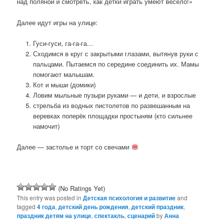
над поляной и смотреть, как детки играть умеют весело!»
Далее идут игры на улице:
Гуси-гуси, га-га-га…
Сходимся в круг с закрытыми глазами, вытянув руки с
пальцами. Пытаемся по середине соединить их. Мамы
помогают малышам.
Кот и мыши (домики)
Ловим мыльные пузыри руками — и дети, и взрослые
стрельба из водных пистолетов по развешанным на
веревках поперёк площадки простыням (кто сильнее
намочит)
Далее — застолье и торт со свечами
(No Ratings Yet)
This entry was posted in
Детская психология и развитие
and
tagged
4 года
,
детский день рождения
,
детский праздник
,
праздник детям на улице
,
спектакль
,
сценарий
by
Анна