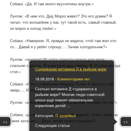
Собака: «Да. И там много вкуснятины внутри.»
Лунтик: «В нем что, Дед Мороз живет? Это его домик? Я
читал, что волшебник у вас тут такой есть, самый главный,
он мороз и холод любит.»
Собака: «Наверное. Я, правда не видела, чтоб там жил кто-
то… Давай я у ребят спрошу…. Зачем холодильник?»
Лунтик: «понятно! Из этого агрегата можно для меня
спальню сделать. Я тоже прохладу люблю
И сплю всегда
Содержание витамина Д в рыбьем жире
стоя.»
18.09.2018
-
Комментариев нет
Собака: «А вот стиральная машина! Рычит и трясется как
Сколько витамина Д содержится в
зверь…. И водой из шланга поливает!»
рыбьем жире? Многие люди советской
эпохи ещё помнят обязательное
Лунтик: «а она ездит быстро? На водяном топливе что ли?»
кормление детей ...
Собака: «да нет, вроде не ездит. Не видела, чтобы люди на
Категория:
О здоровье
таких катались… Дети, зачем нужна стиралка?»
<<
>>
Следующие статьи