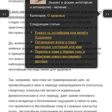
отличного настроения на радость родителям
(бывает в форме антеторсии
и антеверсии) - явление ...
А ведь именно таким и должен быть здоровый благополучно
<<
>>
Категория:
О здоровье
рождённый младенец — довольным и безмятежным!
И
сладко спать весь период новорожденности (28 дней)
Следующие статьи
практически круглые сутки, пробуждаясь (хотя и часто, но
без крика и слез) на кормления.
Книжки на английском для детей к
Хэллоуину
Организация жизни и поиск
Да, возможно, многие из неврологических проявлений
ресурсных состояний для мам
неявных родовых травм действительно не будут заметными
Порядок в доме к Новому году и
и принципиальными для нормального развития ребёнка, НО
обретение нового внутреннего
это вовсе не означает, что оставление их без внимания и
ресурса
наблюдения специалиста совсем не может привести к
негативным последствиям для здоровья.
Так, например, пресловутая травмированная шея, не
проявляющаяся явно в периоде новорожденности (поскольку
гипертонус конечностей является нормальным
физиологическим в этот период), даёт зажим плечевого
пояса младенца и болезненные ощущения в области шеи,
что проявляется беспокойным сном в странных изогнутых
позах, беспокойным поведением во время бодрствования