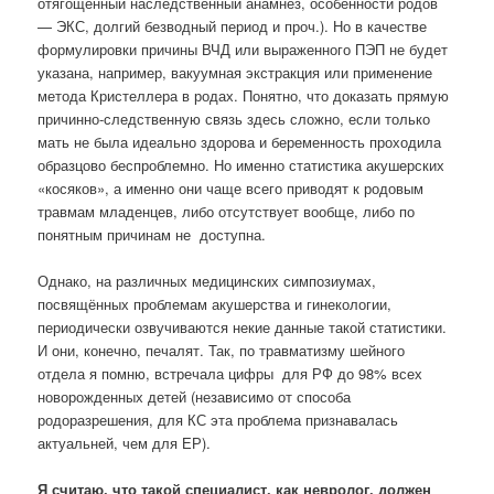
отягощённый наследственный анамнез, особенности родов
— ЭКС, долгий безводный период и проч.). Но в качестве
формулировки причины ВЧД или выраженного ПЭП не будет
указана, например, вакуумная экстракция или применение
метода Кристеллера в родах. Понятно, что доказать прямую
причинно-следственную связь здесь сложно, если только
мать не была идеально здорова и беременность проходила
образцово беспроблемно. Но именно статистика акушерских
«косяков», а именно они чаще всего приводят к родовым
травмам младенцев, либо отсутствует вообще, либо по
понятным причинам не доступна.
Однако, на различных медицинских симпозиумах,
посвящённых проблемам акушерства и гинекологии,
периодически озвучиваются некие данные такой статистики.
И они, конечно, печалят. Так, по травматизму шейного
отдела я помню, встречала цифры для РФ до 98% всех
новорожденных детей (независимо от способа
родоразрешения, для КС эта проблема признавалась
актуальней, чем для ЕР).
Я считаю, что такой специалист, как невролог, должен