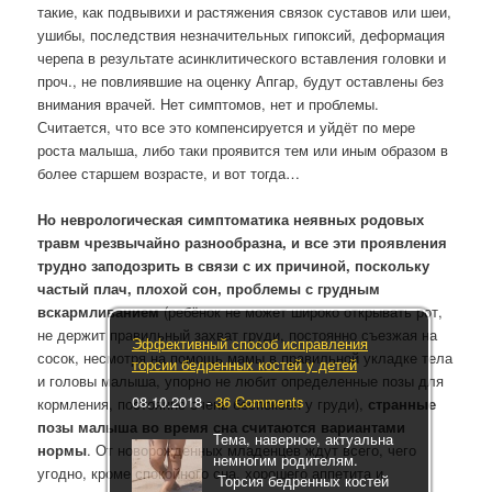
такие, как подвывихи и растяжения связок суставов или шеи,
ушибы, последствия незначительных гипоксий, деформация
черепа в результате асинклитического вставления головки и
проч., не повлиявшие на оценку Апгар, будут оставлены без
внимания врачей. Нет симптомов, нет и проблемы.
Считается, что все это компенсируется и уйдёт по мере
роста малыша, либо таки проявится тем или иным образом в
более старшем возрасте, и вот тогда…
Но неврологическая симптоматика неявных родовых
травм чрезвычайно разнообразна, и все эти проявления
трудно заподозрить в связи с их причиной, поскольку
частый плач, плохой сон, проблемы с грудным
вскармливанием
(ребёнок не может широко открывать рот,
не держит правильный захват груди, постоянно съезжая на
Эффективный способ исправления
сосок, несмотря на помощь мамы в правильной укладке тела
торсии бедренных костей у детей
и головы малыша, упорно не любит определенные позы для
08.10.2018
-
36 Comments
кормления, постоянно очень беспокоен у груди),
странные
позы малыша во время сна считаются вариантами
Тема, наверное, актуальна
нормы
. От новорожденных младенцев ждут всего, чего
немногим родителям.
угодно, кроме спокойного сна, хорошего аппетита и
Торсия бедренных костей