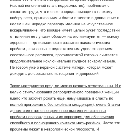
(частый непонятный плач, недовольство), проблемам с
захватом груди, что в свою очередь приводит к плохому
набору веса, срыгиваниям и болям в животе в дополнение к
болям шеи, нередко переводу малыша на искусственное
вскармливание, что вообще имеет целый букет последствий
от влияния не лучшим образом на его ииммунитет — основу
здоровья — до возможности развития психологических
проблем , связанных с недостаточным удовлетворением
сосательного рефлекса, профилактикой которых считается
продолжительное исключительно грудное вскармливание.
Не говоря уже о нервной системе матери, которая может
доходить до серьезного истощения и депрессий.
Такое материнство вряд ли можно назвать желательным. И с
целью стимулирования репродуктивного поведения женщин
(мало кто захочет рожать ещё, намучившись в сласть по
полной программе с беспокойным младенцем), очень благим
делом является своевременное выявление истинных
проблем новорожденных и их коррекция для обеспечения
спокойного и полноценного контакта мать-ребёнок.
Часто эти
проблемы лежат в неврологической плоскости. И