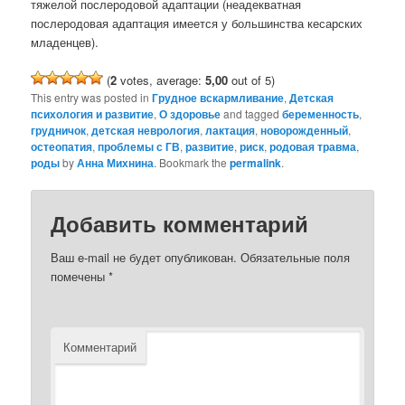
тяжелой послеродовой адаптации (неадекватная
послеродовая адаптация имеется у большинства кесарских
младенцев).
(
2
votes, average:
5,00
out of 5)
This entry was posted in
Грудное вскармливание
,
Детская
психология и развитие
,
О здоровье
and tagged
беременность
,
грудничок
,
детская неврология
,
лактация
,
новорожденный
,
остеопатия
,
проблемы с ГВ
,
развитие
,
риск
,
родовая травма
,
роды
by
Анна Михнина
. Bookmark the
permalink
.
Добавить комментарий
Ваш e-mail не будет опубликован.
Обязательные поля
помечены
*
Комментарий