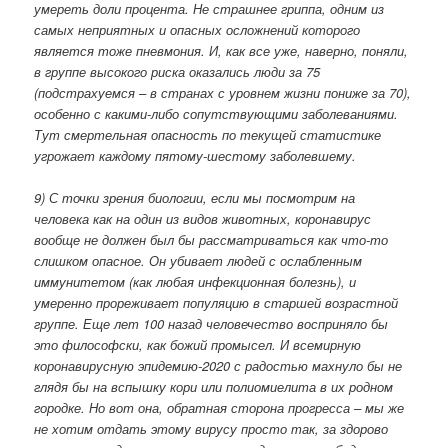
умереть доли процента. Не страшнее гриппа, одним из
самых неприятных и опасных осложнений которого
является тоже пневмония. И, как все уже, наверно, поняли,
в группе высокого риска оказались люди за 75
(подстрахуемся – в странах с уровнем жизни пониже за 70),
особенно с какими-либо сопутствующими заболеваниями.
Тут смертельная опасность по текущей статистике
угрожает каждому пятому-шестому заболевшему.
9) С точки зрения биологии, если мы посмотрим на
человека как на один из видов животных, коронавирус
вообще не должен был бы рассматриваться как что-то
слишком опасное. Он убивает людей с ослабленным
иммунитетом (как любая инфекционная болезнь), и
умеренно прореживает популяцию в старшей возрастной
группе. Еще лет 100 назад человечество восприняло бы
это философски, как божий промысел. И всемирную
коронавирусную эпидемию-2020 с радостью махнуло бы не
глядя бы на вспышку кори или полиомиелита в их родном
городке. Но вот она, обратная сторона прогресса – мы же
не хотим отдать этому вирусу просто так, за здорово