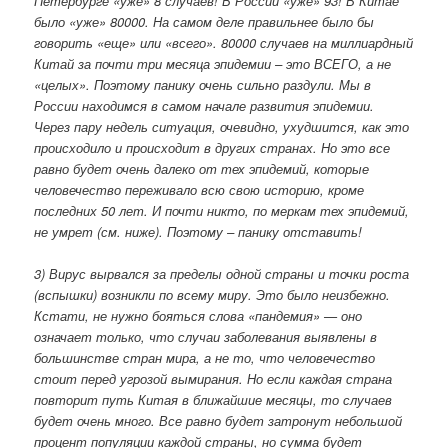
Петербурге «уже» 8 случаев! В России «уже» 93! В Китае
было «уже» 80000. На самом деле правильнее было бы
говорить «еще» или «всего». 80000 случаев на миллиардный
Китай за почти три месяца эпидемии – это ВСЕГО, а не
«целых». Поэтому панику очень сильно раздули. Мы в
России находимся в самом начале развития эпидемии.
Через пару недель ситуация, очевидно, ухудшится, как это
происходило и происходит в других странах. Но это все
равно будет очень далеко от тех эпидемий, которые
человечество переживало всю свою историю, кроме
последних 50 лет. И почти никто, по меркам тех эпидемий,
не умрет (см. ниже). Поэтому – панику отставить!
3) Вирус вырвался за пределы одной страны и точки роста
(вспышки) возникли по всему миру. Это было неизбежно.
Кстати, не нужно бояться слова «пандемия» — оно
означает только, что случаи заболевания выявлены в
большинстве стран мира, а не то, что человечество
стоит перед угрозой вымирания. Но если каждая страна
повторит путь Китая в ближайшие месяцы, то случаев
будет очень много. Все равно будет затронут небольшой
процент популяции каждой страны, но сумма будет