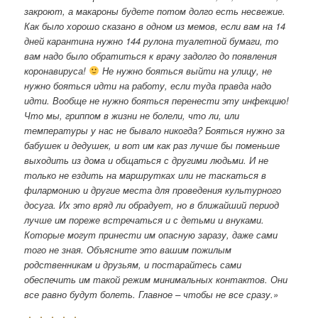
закроют, а макароны будете потом долго есть несвежие.
Как было хорошо сказано в одном из мемов, если вам на 14
дней карантина нужно 144 рулона туалетной бумаги, то
вам надо было обратиться к врачу задолго до появления
коронавируса!
Не нужно бояться выйти на улицу, не
нужно бояться идти на работу, если туда правда надо
идти. Вообще не нужно бояться перенести эту инфекцию!
Что мы, гриппом в жизни не болели, что ли, или
температуры у нас не бывало никогда? Бояться нужно за
бабушек и дедушек, и вот им как раз лучше бы поменьше
выходить из дома и общаться с другими людьми. И не
только не ездить на маршрутках или не таскаться в
филармонию и другие места для проведения культурного
досуга. Их это вряд ли обрадует, но в ближайший период
лучше им пореже встречаться и с детьми и внуками.
Которые могут принести им опасную заразу, даже сами
того не зная. Объясните это вашим пожилым
родственникам и друзьям, и постарайтесь сами
обеспечить им такой режим минимальных контактов. Они
все равно будут болеть. Главное – чтобы не все сразу.»