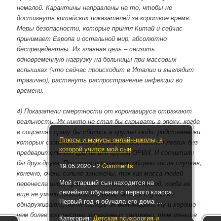
немалой. Карантины направлены на то, чтобы не
достигнуть китайских показателей за короткое время.
Меры безопасности, которые принял Китай и сейчас
принимает Европа и остальной мир, абсолютно
беспрецедентны. Их главная цель – снизить
одновременную нагрузку на больницы при массовых
вспышках (что сейчас происходит в Италии и выглядит
трагично), растянуть распространение инфекции во
времени.
4) Показатели смертности от коронавируса отражают
реальность. Их никто не стал бы скрывать в эпоху, когда
в соцсетях сразу бы сбились в группы люди, родственники
Плюсы и минусы онлайн-школы, в
которых скоропостижно умерли от воспаления легких без
которой учится мой сын
предварительного гриппа или другой ОРВИ. И сосчитали
бы друг друга. При этом показатели общего числа случаев,
19.05.2020
-
2 Comments
конечно, очень сильно занижены, так как масса людей
Мой старший сын находится на
перенесла инфекцию бессимптомно и в период, когда ее
семейном обучении с первого класса.
еще не умели выявить. И сейчас многие случаи не
Первый год я обучала его дома ...
обнаруживают, хотя теперь их мониторят. Ну и хорошо –
чем более количество зараженных занижено, тем меньше
Категория:
Детская психология и