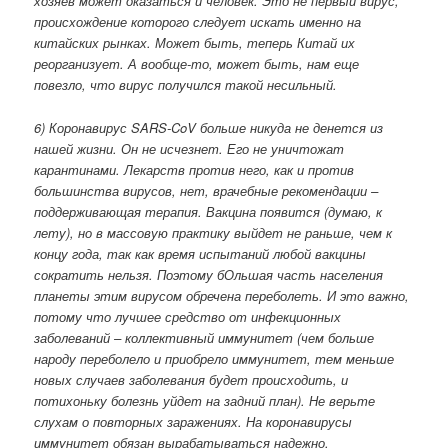
хозяев может оказаться и человек. Это не первый вирус,
происхождение которого следует искать именно на
китайских рынках. Может быть, теперь Китай их
реорганизует. А вообще-то, может быть, нам еще
повезло, что вирус получился такой несильный.
6) Коронавирус SARS-CoV больше никуда не денется из
нашей жизни. Он не исчезнет. Его не уничтожат
карантинами. Лекарств против него, как и против
большинства вирусов, нет, врачебные рекомендации –
поддерживающая терапия. Вакцина появится (думаю, к
лету), но в массовую практику выйдет не раньше, чем к
концу года, так как время испытаний любой вакцины
сократить нельзя. Поэтому бОльшая часть населения
планеты этим вирусом обречена переболеть. И это важно,
потому что лучшее средство от инфекционных
заболеваний – коллективный иммунитет (чем больше
народу переболело и приобрело иммунитет, тем меньше
новых случаев заболевания будет происходить, и
потихоньку болезнь уйдет на задний план). Не верьте
слухам о повторных заражениях. На коронавирусы
иммунитет обязан вырабатываться надежно.