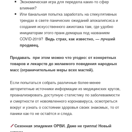
Экономическая игра для передела каких-то сфер
влияния?
Или банальная попытка заработать на спекулятивных
трендах в свете панических ожиданий апокалипсиса и
создания искусственного ажиотажа там, где удобно
инициаторам этого пранк-демарша под названием
COVID-2019?
Ведь страх, как известно, — лучший
продавец.
Продавать при этом можно что угодно: от конкретных
товаров и лекарств до желаемого поведения народных
масс (ограничительные меры всех мастей).
Если попытаться собрать различные более-менее
авторитетные источники информации из медицинских кругов,
проанализировать доступную статистику по заболеваемости
и смертности от новоявленного коронавируса, осмотреться
вокруг и узнать о состоянии здоровья своих знакомых, то от
паники как-то не остаётся и следа.
Сезонная эпидемия ОРВИ. Даже не гриппа! Новый
штамм.