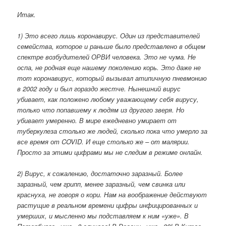
Итак.
1) Это всего лишь коронавирус. Один из представителей
семейства, которое и раньше было представлено в общем
спектре возбудителей ОРВИ человека. Это не чума. Не
оспа, не родная еще нашему поколению корь. Это даже не
тот коронавирус, который вызывал атипичную пневмонию
в 2002 году и был гораздо жестче. Нынешний вирус
убивает, как положено любому уважающему себя вирусу,
только что попавшему к людям из другого зверя. Но
убивает умеренно. В мире ежедневно умирает от
туберкулеза столько же людей, сколько пока что умерло за
все время от COVID. И еще столько же – от малярии.
Просто за этими цифрами мы не следим в режиме онлайн.
2) Вирус, к сожалению, достаточно заразный. Более
заразный, чем грипп, менее заразный, чем свинка или
краснуха, не говоря о кори. Нам на воображение действуют
растущие в реальном времени цифры инфицированных и
умерших, и мысленно мы подставляем к ним «уже». В