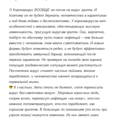
7) Коронавирус ВООБЩЕ не похож на вирус гриппа. И
поэтому он не будет держать человечество в карантинах
и под боем годами и десятилетиями. У коронавирусов нет
особенностей и механизмов, обеспечивающих высокую
изменчивость, присущую вирусам гриппа. Они, вероятно,
пойдут по обычному пути таких инфекций – чем дольше
вместе с человеком, тем мягче симптоматика. И новые
формы будут появляться редко, и не будут эффективно
преодолевать иммунный барьер, возникающий после
первого заражения. Но примерно на полгода (моя оценка)
текущая эпидемическая ситуация может растянуться.
Постепенно вирус станет частью пейзажа, многие
переболеют, и человечество начнет возвращаться к
нормальной жизни.
К счастью, дети почти не болеют, хотя переносить
вирус бессимптомно могут. Здоровые взрослые люди,
скорее всего, перенесут инфекцию «на ногах», кто-то
немного потемпературит, кто-то переболеет, как
хорошим гриппом. В больницах по показаниям (то есть при
угрозе жизни) окажутся немногие. Из них имеют шанс