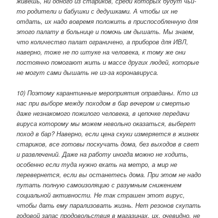
живешь, ни одного из стариков, среди которых будут чьи-
то родители и бабушки с дедушками. А чтобы их не
отдать, их надо вовремя положить в приспособленную для
этого палату в больнице и помочь им дышать. Мы знаем,
что количество палат ограничено, а приборов для ИВЛ,
наверно, тоже не по штуке на человека, к тому же они
постоянно помогают жить и массе других людей, которые
не могут сами дышать не из-за коронавируса.
10) Поэтому карантинные мероприятия оправданы. Кто из
нас при выборе между походом в бар вечером и смертью
даже незнакомого пожилого человека, в цепочке передачи
вируса которому мы можем невольно оказаться, выберет
поход в бар? Наверно, если цена скуки измеряется в жизнях
стариков, все готовы поскучать дома, без выходов в свет
и развлечений. Даже на работу иногда можно не ходить,
особенно если туда нужно ехать на метро, а мир не
перевернется, если вы останетесь дома. При этом не надо
путать полную самоизоляцию с разумным снижением
социальной активности. Не так страшен этот вирус,
чтобы дать ему парализовать жизнь. Нет резонов скупать
годовой запас продовольствия в магазинах, их, очевидно, не