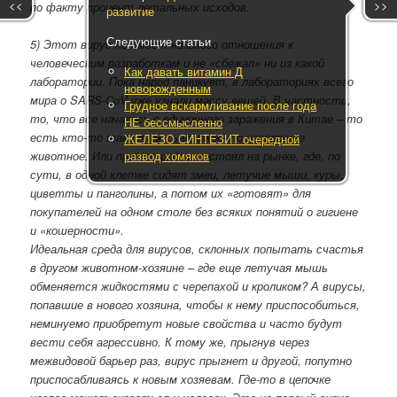
<<
>>
по факту процент летальных исходов.
развитие
Следующие статьи
5) Этот вирус не имеет никакого отношения к
человеческим разработкам и не «сбежал» ни из какой
Как давать витамин Д
лаборатории. Пока народ паникует, в лабораториях всего
новорожденным
мира о SARS-CoV уже узнали массу вещей. В частности,
Грудное вскармливание после года
то, что все началось с единичного заражения в Китае – то
НЕ бессмысленно
есть кто-то таки там съел какое-то нехорошее
ЖЕЛЕЗО СИНТЕЗИТ очередной
развод хомяков
животное. Или просто рядом постоял на рынке, где, по
сути, в одной клетке сидят змеи, летучие мыши, куры,
циветты и панголины, а потом их «готовят» для
покупателей на одном столе без всяких понятий о гигиене
и «кошерности».
Идеальная среда для вирусов, склонных попытать счастья
в другом животном-хозяине – где еще летучая мышь
обменяется жидкостями с черепахой и кроликом? А вирусы,
попавшие в нового хозяина, чтобы к нему приспособиться,
неминуемо приобретут новые свойства и часто будут
вести себя агрессивно. К тому же, прыгнув через
межвидовой барьер раз, вирус прыгнет и другой, попутно
приспосабливаясь к новым хозяевам. Где-то в цепочке