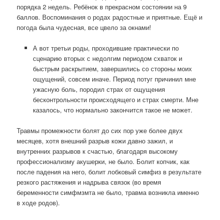
порядка 2 недель. Ребёнок в прекрасном состоянии на 9
баллов. Воспоминания о родах радостные и приятные. Ещё и
погода была чудесная, все цвело за окнами!
А вот третьи роды, проходившие практически по
сценарию вторых с недолгим периодом схваток и
быстрым раскрытием, завершились со стороны моих
ощущений, совсем иначе. Период потуг причинил мне
ужасную боль, породил страх от ощущения
бесконтрольности происходящего и страх смерти. Мне
казалось, что нормально закончится такое не может.
Травмы промежности болят до сих пор уже более двух
месяцев, хотя внешний разрыв кожи давно зажил, и
внутренних разрывов к счастью, благодаря высокому
профессионализму акушерки, не было.
Болит копчик, как
после падения на него, болит лобковый симфиз в результате
резкого растяжения и надрыва связок (во время
беременности симфмзмта не было, травма возникла именно
в ходе родов).