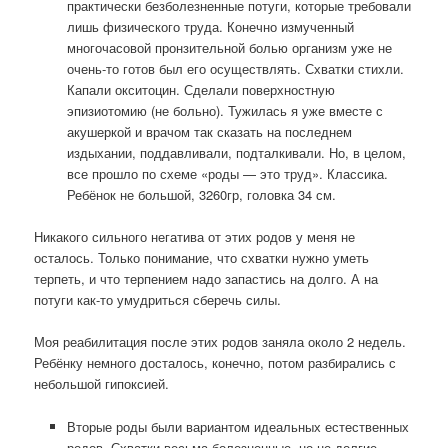
практически безболезненные потуги, которые требовали
лишь физического труда. Конечно измученный
многочасовой пронзительной болью организм уже не
очень-то готов был его осуществлять. Схватки стихли.
Капали окситоцин. Сделали поверхностную
эпизиотомию (не больно). Тужилась я уже вместе с
акушеркой и врачом так сказать на последнем
издыхании, поддавливали, подталкивали. Но, в целом,
все прошло по схеме «роды — это труд». Классика.
Ребёнок не большой, 3260гр, головка 34 см.
Никакого сильного негатива от этих родов у меня не
осталось. Только понимание, что схватки нужно уметь
терпеть, и что терпением надо запастись на долго.
А на
потуги как-то умудриться сберечь силы.
Моя реабилитация после этих родов заняла около 2 недель.
Ребёнку немного досталось, конечно, потом разбирались с
небольшой гипоксией.
Вторые роды были вариантом идеальных естественных
родов. Схватки весьма болезненные, но не долгие —