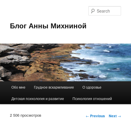
Sear
Блог Анны Михниной
Main
Обо мне
Грудное вскармливание
О здоровье
Skip
menu
Детская психология и развитие
Психология отношений
to
primary
2 506 просмотров
Post
←
Previous
Next
→
navigation
content