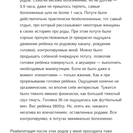
3,5 часа, даже не пришлось терпеть, самые
болезненные шли не более 1 часа. Потуги были
действительно практически безболезненные, тот самый
отдых, про который рассказывают некоторые женщины
в своих историях про роды. При этом потуги были
хорошо прочувствованные (я прекрасно ощущала
движение ребёнка по родовому каналу, рождение
головки), контролируемые мной. Можно было
продышать собачкой очередную потугу, позволив
головке ребёнка повернуться, а акушерке — выполнить
необходимые манипуляции. Боли не было даже в
момент эпизиотомии — только жжение. Как и при
прорезывании головки ребёнка. Ощущения конечно не
оргазмические, но вполне себе интересные. Тужится
было тяжело именно физически, как большой тяжелый
груз тянуть. Головка 36 см ощущалась как футбольный
мяч. Вес ребёнка 3600гр. Но, опять же, никакого
негатива во впечатлениях, оставленных родами. Все
контролируемо, в потугах минимально болезненно.
Реабилитация после этих родов у меня проходила тоже