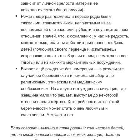
зависит от личной зрелости матери и ее
психологического благополучия).
Рожать ещё раз, даже если первые роды были
тяжелыми, травматичными, неприятными из-за
воспоминаний о страхе или грубости и неуважительном
отношении врачей, что, к сожалению, у нас не редкость,
можно только, если ты действительно очень любишь
детей (полюбила своего первенца и испытываешь
искреннюю радость от общения с ним, несмотря на все
тяготы) или из каких-то меркантильных побуждений.
Бывает ещё рождение без намерения — в результате
случайной беременности и нежелания аборта по
религиозным, этическим или медицинским
соображениям. Но это уже вынужденная ситуация, где
женщина мало что решает, выступая до некоторой
степени в роли жертвы. Хотя ребёнок в итоге такой
беременности может стать очень любимым и
счастливым. А может и нет.
Если говорить именно о планировании количества детей,
то по моим личным опросам знакомых женщин, фактор