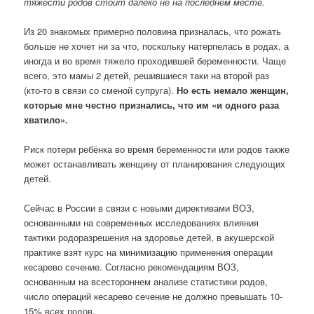
тяжести родов стоит далеко не на последнем месте.
Из 20 знакомых примерно половина призналась, что рожать
больше не хочет ни за что, поскольку натерпелась в родах, а
иногда и во время тяжело проходившей беременности. Чаще
всего, это мамы 2 детей, решившиеся таки на второй раз
(кто-то в связи со сменой супруга).
Но есть немало женщин,
которые мне честно признались, что им «и одного раза
хватило».
Риск потери ребёнка во время беременности или родов также
может останавливать женщину от планирования следующих
детей.
Сейчас в России в связи с новыми директивами ВОЗ,
основанными на современных исследованиях влияния
тактики родоразрешения на здоровье детей, в акушерской
практике взят курс на минимизацию применения операции
кесарево сечение. Согласно рекомендациям ВОЗ,
основанным на всестороннем анализе статистики родов,
число операций кесарево сечение не должно превышать 10-
15% всех родов.