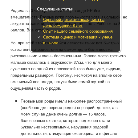
Следующие статьи
Родила за 3 часа ребёнка 3750гр в ходе ЕР без
вмешательств. Разрыв кожи промежности хотя и большой, но
Сценарий детского праздника на
аккуратно зашили, внутренних разрывов нет. Ребёнок на 8
день рождения 8 лет
баллов. Все хорошо.
Опыт нашего семейного образования
Система оценок и мотивация к учебе
в школе
Но, при всей этой кажущейся легкости таких вот быстрых
естественных родов, они на самом деле были весьма
рискованными и очень болезненными. Голова моего третьего
малыша оказалась в окружности 37см, что для моего
суженного по одной из плоскостей таза было уже, видимо,
предельным размером. Поэтому, несмотря на вполне себе
вменяемый вес плода, потуги были самой жуткой по
ощущениям частью родов.
Первые мои роды имели наиболее распространённый
(особенно для первых родов) сценарий: долгие, а в
моем случае даже очень долгие — 15 часов,
болезненные схватки, которые под конец стали
буквально нестерпимыми, нарушения родовой
деятельности, стимуляция окситоцина, и в финале