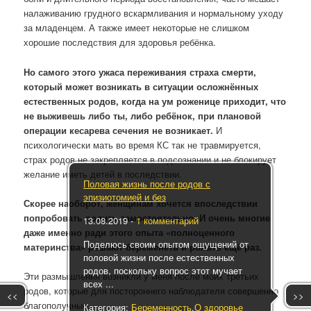
налаживанию грудного вскармливания и нормальному уходу
за младенцем. А также имеет некоторые не слишком
хорошие последствия для здоровья ребёнка.
Но самого этого ужаса переживания страха смерти,
который может возникать в ситуации осложнённых
естественных родов, когда на ум роженице приходит, что
не выживешь либо ты, либо ребёнок, при плановой
операции кесарева сечения не возникает.
И
психологически мать во время КС так не травмируется,
страх родов не закрепляется в подсознании и не блокирует
желание иметь детей в последствии.
Половая жизнь после родов с
эпизиотомией и без
Скорее наоборот, женщинам хочется впоследствии
попробовать родить самостоятельно. И очень многие
13.08.2019
-
1 комментарий
даже именно ради этого опыта «полноценного
Поделюсь своим опытом ощущений от
материнства» решают беременеть и рожать ещё раз.
половой жизни после естественных
родов, поскольку вопрос этот мучает
Эти размышления возникли у меня после моих третьих
всех ...
родов, которые для постороннего наблюдателя совершенно
<<
>>
благополучные.
Категория:
Беременность
,
О здоровье