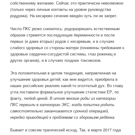
собственному желанию. Сейчас это практически невозможно
(только через личные контакты на уровне руководства
роддома). На кесарево сечение введён чуть ли не запрет.
Число ПКС резко снизилось: родоразрешать естественным
образом стремятся последующие беременности и после
первых (и даже вторых) родов с кесаревым, и в случаях
слабого здоровья со стороны матери (понижены требования к
здоровью сердечно-сосудистой системы, глаз рожениц и
других органов), и в случаях поздних токсикозов.
Эта положительная в целом тенденция, направленная на
улучшение здоровья детей, как мне видится, приобрела в
наших российских реалиях какой-то оголтелый дух. Во главу
угла поставили формальное улучшение статистики ЕР, по
факту, любой ценой.
В итоге многие роды из категории
ПКС перешли в категорию ЭКС, когда попытка родить
самостоятельно заканчивается срочной операцией,
нередко приводящей к проблемам со здоровьем ребёнка.
Бывает и совсем трагический исход. Так, в марте 2017 года