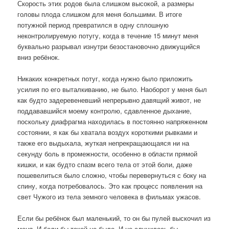
Скорость этих родов была слишком высокой, а размеры
головы плода слишком для меня большими. В итоге
потужной период превратился в одну сплошную
неконтролируемую потугу, когда в течение 15 минут меня
буквально разрывал изнутри безостановочно движущийся
вниз ребёнок.
Никаких конкретных потуг, когда нужно было приложить
усилия по его выталкиванию, не было. Наоборот у меня был
как будто задеревеневший непрерывно давящий живот, не
поддававшийся моему контролю, сдавленное дыхание,
поскольку диафрагма находилась в постоянно напряженном
состоянии, я как бы хватала воздух короткими рывками и
также его выдыхала, жуткая непрекращающаяся ни на
секунду боль в промежности, особенно в области прямой
кишки, и как будто спазм всего тела от этой боли, даже
пошевелиться было сложно, чтобы перевернуться с боку на
спину, когда потребовалось. Это как процесс появления на
свет Чужого из тела земного человека в фильмах ужасов.
Если бы ребёнок был маленький, то он бы пулей выскочил из
меня. И боли бы такой не было. И не случилось бы