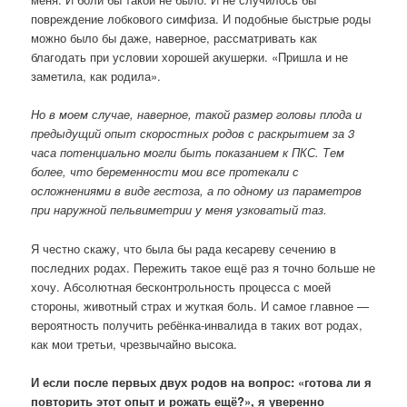
повреждение лобкового симфиза. И подобные быстрые роды
можно было бы даже, наверное, рассматривать как
благодать при условии хорошей акушерки. «Пришла и не
заметила, как родила».
Но в моем случае, наверное, такой размер головы плода и
предыдущий опыт скоростных родов с раскрытием за 3
часа потенциально могли быть показанием к ПКС. Тем
более, что беременности мои все протекали с
осложнениями в виде гестоза, а по одному из параметров
при наружной пельвиметрии у меня узковатый таз.
Я честно скажу, что была бы рада кесареву сечению в
последних родах. Пережить такое ещё раз я точно больше не
хочу. Абсолютная бесконтрольность процесса с моей
стороны, животный страх и жуткая боль. И самое главное —
вероятность получить ребёнка-инвалида в таких вот родах,
как мои третьи, чрезвычайно высока.
И если после первых двух родов на вопрос: «готова ли я
повторить этот опыт и рожать ещё?», я уверенно