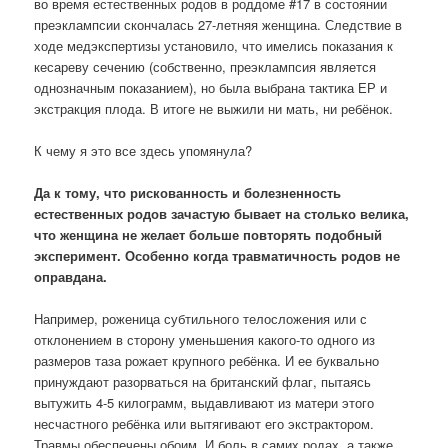
во время естественных родов в роддоме #17 в состоянии
преэклампсии скончалась 27-летняя женщина. Следствие в
ходе медэкспертизы установило, что имелись показания к
кесареву сечению (собственно, преэклампсия является
однозначным показанием), но была выбрана тактика ЕР и
экстракция плода. В итоге не выжили ни мать, ни ребёнок.
К чему я это все здесь упомянула?
Да к тому, что рискованность и болезненность
естественных родов зачастую бывает на столько велика,
что женщина не желает больше повторять подобный
эксперимент. Особенно когда травматичность родов не
оправдана.
Например, роженица субтильного телосложения или с
отклонением в сторону уменьшения какого-то одного из
размеров таза рожает крупного ребёнка. И ее буквально
принуждают разорваться на британский флаг, пытаясь
вытужить 4-5 килограмм, выдавливают из матери этого
несчастного ребёнка или вытягивают его экстрактором.
Травмы обеспечены обоим. И боль в самих родах, а также