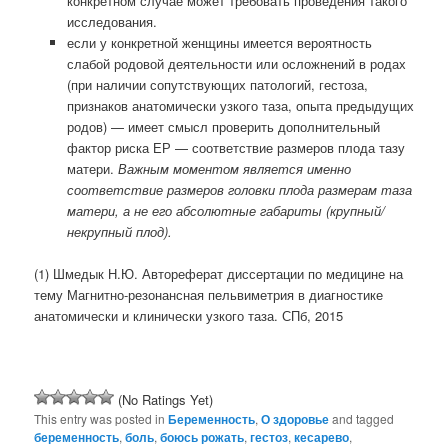
конкретном случае может требовать проведения такого
исследования.
если у конкретной женщины имеется вероятность
слабой родовой деятельности или осложнений в родах
(при наличии сопутствующих патологий, гестоза,
признаков анатомически узкого таза, опыта предыдущих
родов) — имеет смысл проверить дополнительный
фактор риска ЕР — соответствие размеров плода тазу
матери.
Важным моментом является именно
соответствие размеров головки плода размерам таза
матери, а не его абсолютные габариты (крупный/
некрупный плод).
(1) Шмедык Н.Ю. Автореферат диссертации по медицине на
тему Магнитно-резонансная пельвиметрия в диагностике
анатомически и клинически узкого таза. СПб, 2015
(No Ratings Yet)
This entry was posted in
Беременность
,
О здоровье
and tagged
беременность
,
боль
,
боюсь рожать
,
гестоз
,
кесарево
,