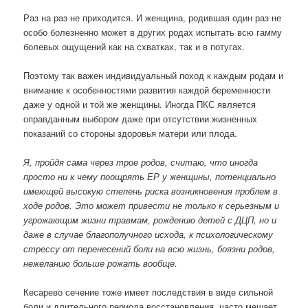
Раз на раз не приходится. И женщина, родившая один раз не
особо болезненно может в других родах испытать всю гамму
болевых ощущений как на схватках, так и в потугах.
Поэтому так важен индивидуальный поход к каждым родам и
внимание к особенностями развития каждой беременности
даже у одной и той же женщины. Иногда ПКС является
оправданным выбором даже при отсутствии жизненных
показаний со стороны здоровья матери или плода.
Я, пройдя сама через трое родов, считаю, что иногда
просто ни к чему поощрять ЕР у женщины, потенциально
имеющей высокую степень риска возникновения проблем в
ходе родов. Это может привести не только к серьезным и
угрожающим жизни травмам, рождению детей с ДЦП, но и
даже в случае благополучного исхода, к психологическому
стрессу от перенесений боли на всю жизнь, боязни родов,
нежеланию больше рожать вообще.
Кесарево сечение тоже имеет последствия в виде сильной
боли и длительного периода восстановления, часто мешает