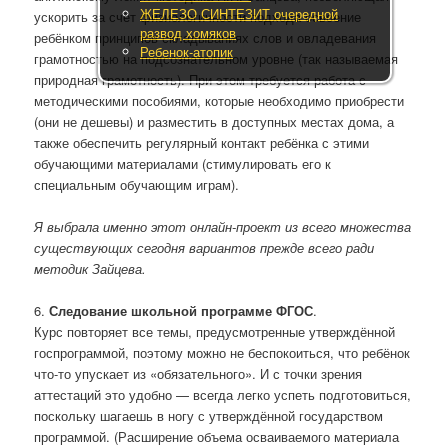
ЖЕЛЕЗО СИНТЕЗИТ очередной
ускорить за счёт физиологичности подхода освоение
развод хомяков
ребёнком принципов складываниях слов и овладевания
Ребенок-атопик
грамотностью на подсознательном уровне (так называемая
природная грамотность). При этом требуется работа с
методическими пособиями, которые необходимо приобрести
(они не дешевы) и разместить в доступных местах дома, а
также обеспечить регулярный контакт ребёнка с этими
обучающими материалами (стимулировать его к
специальным обучающим играм).
Я выбрала именно этот онлайн-проект из всего множества
существующих сегодня вариантов прежде всего ради
методик Зайцева.
6.
Следование школьной программе ФГОС
.
Курс повторяет все темы, предусмотренные утверждённой
госпрограммой, поэтому можно не беспокоиться, что ребёнок
что-то упускает из «обязательного». И с точки зрения
аттестаций это удобно — всегда легко успеть подготовиться,
поскольку шагаешь в ногу с утверждённой государством
программой. (Расширение объема осваиваемого материала