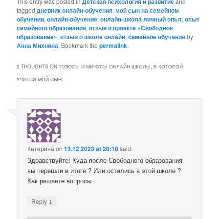
This entry was posted in
Детская психология и развитие
and
tagged
дневник онлайн-обучения
,
мой сын на семейном
обучении
,
онлайн-обучение
,
онлайн-школа личный опыт
,
опыт
семейного образования
,
отзыв о проекте «Свободное
образование»
,
отзыв о школе онлайн
,
семейное обучение
by
Анна Михнина
. Bookmark the
permalink
.
2 THOUGHTS ON “
ПЛЮСЫ И МИНУСЫ ОНЛАЙН-ШКОЛЫ, В КОТОРОЙ
УЧИТСЯ МОЙ СЫН
”
Катерина
on
13.12.2023 at 20:10
said:
Здравствуйте! Куда после Свободного образования
вы перешли в итоге ? Или остались в этой школе ?
Как решаете вопросы
↓
Reply