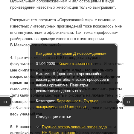
музыкальным сопровождением и иллюстрациями в виде
произведений известных живописцев только выигрывают.
Раскрытие тем предмета «Окружающий мир» с помощью
известных литературных произведений тоже показалось мне
вполне уместным и эффективным. Так, тема «профессии»
разбиралась на примере известного стихотворения
В.Маяковского «Кем быть?».
Как давать витамин Д новорожденным
4. Практические занятия ИЗО выведены в курсе в
01.06.2020
-
Комментариев нет
факультатив, как и поделки к уроку «Технология». И это тоже
мне симпатично, поскольку
дети младшего школьного
Витамин Д (прогормон) чрезвычайно
возраста обычно много рисуют и мастерят в свободное
важен для метаболических процессов в
время на интересные им темы.
У нас в онлайн-школе не
нашем организме. Педиатры
было четких тем, на которые требовалось выполнить работы.
рекомендуют давать его ...
Дети были вольны мастерить и рисовать на любые темы и с
Категория:
Беременность
,
Грудное
<<
>>
помощью любых материалов и техник. К зачёту принимались
вскармливание
,
О здоровье
любые аккуратно выполненные детские поделки и рисунки за
весь учебный год.
Следующие статьи
5. В основе системы обучения русскому языку, чтению и
Грудное вскармливание после года
НЕ бессмысленно
английскому лежит методика Н.Н. Зайцева, позволяющая