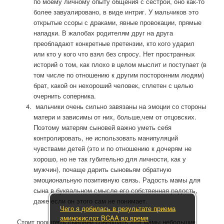
по моему личному опыту общения с сестрой, оно как-то
более завуалировано, в виде интриг. У мальчиков это
открытые ссоры с драками, явные провокации, прямые
нападки. В жалобах родителям друг на друга
преобладают конкретные претензии, кто кого ударил
или кто у кого что взял без спросу. Нет пространных
историй о том, как плохо в целом мыслит и поступает (в
том числе по отношению к другим посторонним людям)
брат, какой он нехороший человек, сплетен с целью
очернить соперника.
мальчики очень сильно завязаны на эмоции со стороны
матери и зависимы от них, больше,чем от отцовских.
Поэтому матерям сыновей важно уметь себя
контролировать, не использовать манипуляций
чувствами детей (это и по отношению к дочерям не
хорошо, но не так губительно для личности, как у
мужчин), почаще дарить сыновьям обратную
эмоциональную позитивную связь. Радость мамы для
сына в буквальном смысле его собственная радость,
даже если он этого сам не понимает.
Чего я добилась в результате приема
аминокислот BCAA во время
Стоит поощрять сыновей совершать для мамы небольшие