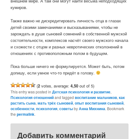
внешнем мире. А там они могут найти весьма неподходящих
кумиров.
Также важно не дискредитировать личность отца в глазах
детей своими замечаниями и высказываниями, чтобы не
зарождать в душе сыновей сомнений в собственной мужской
состоятельности, комплексов насчёт своего мужского начала
и схожести с отцом и разных невротических отколонений в
отношениях с противоположным полом в будущем.
Пока больше ничего не формулируется. Может быть, потом
допишу, если умное что-то придёт в голову.
(
2
votes, average:
4,50
out of 5)
This entry was posted in
Детская психология и развитие
,
Психология отношений
and tagged
воспитание мальчиков
,
как
растить сына
,
мать трёх сыновей
,
опыт воспитания сыновей
,
особенности
,
психология
,
советы
by
Анна Михнина
. Bookmark
the
permalink
.
Добавить комментарий