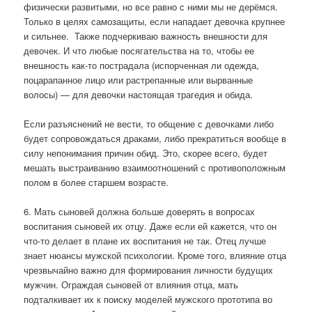
физически развитыми, но все равно с ними мы не дерёмся.
Только в целях самозащиты, если нападает девочка крупнее
и сильнее.
Также подчеркиваю важность внешности для
девочек. И что любые посягательства на то, чтобы ее
внешность как-то пострадала (испорченная ли одежда,
поцарапанное лицо или растрепанные или вырванные
волосы) — для девочки настоящая трагедия и обида.
Если разъяснений не вести, то общение с девочками либо
будет сопровождаться драками, либо прекратиться вообще в
силу непонимания причин обид. Это, скорее всего, будет
мешать выстраиванию взаимоотношений с противоположным
полом в более старшем возрасте.
6. Мать сыновей должна больше доверять в вопросах
воспитания сыновей их отцу. Даже если ей кажется, что он
что-то делает в плане их воспитания не так. Отец лучше
знает нюансы мужской психологии. Кроме того, влияние отца
чрезвычайно важно для формирования личности будущих
мужчин. Ограждая сыновей от влияния отца, мать
подталкивает их к поиску моделей мужского прототипа во