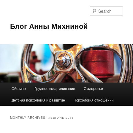
Sear
Блог Анны Михниной
Main
Обо мне
Грудное вскармливание
О здоровье
Skip
Skip
menu
Детская психология и развитие
Психология отношений
to
to
primary
secondary
MONTHLY ARCHIVES:
ФЕВРАЛЬ 2018
content
content