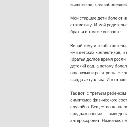
испытывает сам заболевши
Мои старшие дети болеют не
статистику. И мой родитель
братья в том же возрасте.
Виной тому и то обстоятель
ими детских коллективов, и
(братья долгое время росли
детский сад, а потому боле
организма играют роль. Не з
всегда актуальна. И в отнош
Так вот, с третьим ребёнко
симптомов физического сос
случайно. Вещество давалос
предназначение — выведение
энтеросорбент. Назначают е