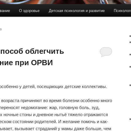
вание
О здоровье
Детская психология и развитие
Психолог
0
пособ облегчить
яние при ОРВИ
особенно у детей, посещающих детские коллективы.
возраста причиняют во время болезни особенно много
переносят недомогание: жар, головную боль, зуд,
Их ночные стоны и дневное нытьё тяжело отражаются
еском состоянии родителей. И желание помочь и как-
 бывает, вызывает страданий у мамы даже больше, чем