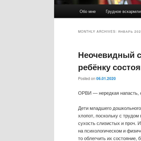
Main
Обо мне
Грудное вскармли
Skip
Skip
menu
to
to
MONTHLY ARCHIVES:
ЯНВАРЬ 202
primary
secondary
Неочевидный с
content
content
ребёнку состо
Posted on
06.01.2020
ОРВИ — нередкая напасть, 
Дети младшего дошкольного 
хлопот, поскольку с трудом 
сухость слизистых и проч. 
на психологическом и физич
то облегчить их состояние,