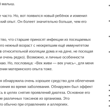
й малыш.
 часто. Но, вот появился новый ребёнок и изменил
ский опыт. Он болеет значительно больше, чем его
ство, что старшие приносят инфекции из посещаемых
 его нежный возраст с неокрепшим ещё иммунитетом
 в относительной изоляции дома и на даче, не посещая
ли очень редко). Возможно, и личные особенности
наю. Но, пословица: «Век живи — век учись», для меня
ении материнского опыта тоже.
м я обнаружила очень хорошее средство для облегчения
тояния во время заболевания. Обнаружен был эффект
ь в целях снятия проявлений диатеза. Основное его
 различных токсинов из организма. Это
го обычно при отравлениях и аллергиях.