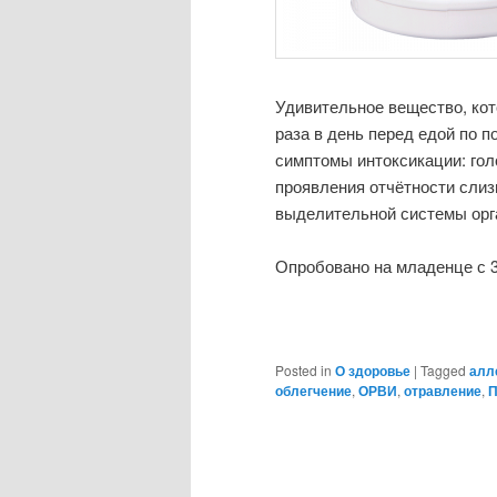
Удивительное вещество, кот
раза в день перед едой по 
симптомы интоксикации: гол
проявления отчётности слиз
выделительной системы орг
Опробовано на младенце с 3
Posted in
О здоровье
|
Tagged
алл
облегчение
,
ОРВИ
,
отравление
,
П