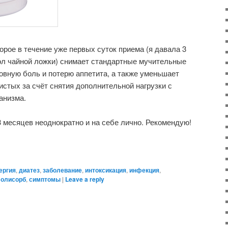
орое в течение уже первых суток приема (я давала 3
пол чайной ложки) снимает стандартные мучительные
овную боль и потерю аппетита, а также уменьшает
истых за счёт снятия дополнительной нагрузки с
анизма.
 месяцев неоднократно и на себе лично. Рекомендую!
ергия
,
диатез
,
заболевание
,
интоксикация
,
инфекция
,
олисорб
,
симптомы
|
Leave a reply