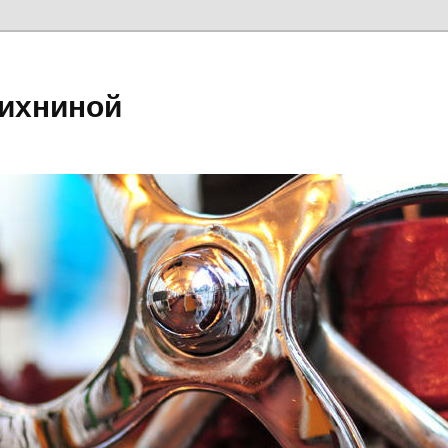
ихниной