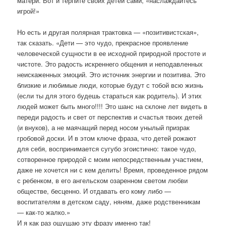
матери. Вот и терпите своих детей сами, «наслаждайтесь
игрой!»
Но есть и другая полярная трактовка — «позитивистская»,
так сказать. «Дети — это чудо, прекрасное проявление
человеческой сущности в ее исходной природной простоте и
чистоте. Это радость искреннего общения и неподавленных
неискаженных эмоций. Это источник энергии и позитива. Это
близкие и любимые люди, которые будут с тобой всю жизнь
(если ты для этого будешь стараться как родитель). И этих
людей может быть много!!!! Это шанс на склоне лет видеть в
переди радость и свет от перспектив и счастья твоих детей
(и внуков), а не маячащий перед носом унылый призрак
гробовой доски. И в этом ключе фраза, что детей рожают
для себя, воспринимается сугубо эгоистично: такое чудо,
сотворенное природой с моим непосредственным участием,
даже не хочется ни с кем делить! Время, проведенное рядом
с ребенком, в его ангельском озаренном светом любви
обществе, бесценно. И отдавать его кому либо —
воспитателям в детском саду, няням, даже родственникам
— как-то жалко.»
И я как раз ощущаю эту фразу именно так!