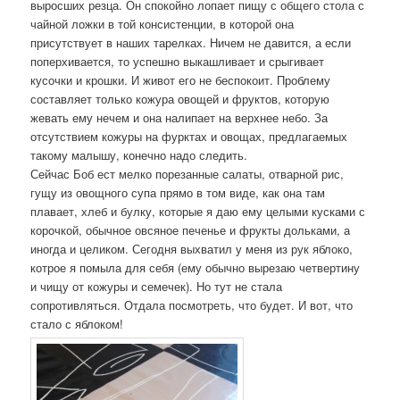
выросших резца. Он спокойно лопает пищу с общего стола с
чайной ложки в той консистенции, в которой она
присутствует в наших тарелках. Ничем не давится, а если
поперхивается, то успешно выкашливает и срыгивает
кусочки и крошки. И живот его не беспокоит. Проблему
составляет только кожура овощей и фруктов, которую
жевать ему нечем и она налипает на верхнее небо. За
отсутствием кожуры на фурктах и овощах, предлагаемых
такому малышу, конечно надо следить.
Сейчас Боб ест мелко порезанные салаты, отварной рис,
гущу из овощного супа прямо в том виде, как она там
плавает, хлеб и булку, которые я даю ему целыми кусками с
корочкой, обычное овсяное печенье и фрукты дольками, а
иногда и целиком. Сегодня выхватил у меня из рук яблоко,
котрое я помыла для себя (ему обычно вырезаю четвертину
и чищу от кожуры и семечек). Но тут не стала
сопротивляться. Отдала посмотреть, что будет. И вот, что
стало с яблоком!