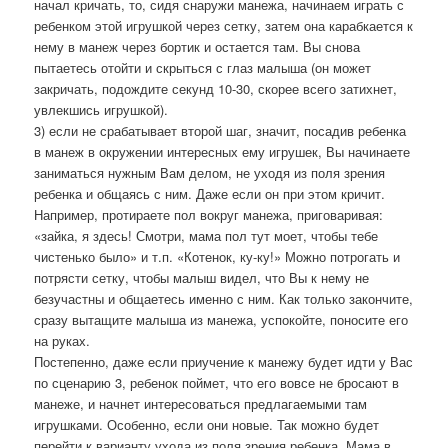
начал кричать, то, сидя снаружи манежа, начинаем играть с
ребенком этой игрушкой через сетку, затем она карабкается к
нему в манеж через бортик и остается там. Вы снова
пытаетесь отойти и скрыться с глаз малыша (он может
закричать, подождите секунд 10-30, скорее всего затихнет,
увлекшись игрушкой).
3) если не срабатывает второй шаг, значит, посадив ребенка
в манеж в окружении интересных ему игрушек, Вы начинаете
заниматься нужным Вам делом, не уходя из поля зрения
ребенка и общаясь с ним. Даже если он при этом кричит.
Например, протираете пол вокруг манежа, приговаривая:
«зайка, я здесь! Смотри, мама пол тут моет, чтобы тебе
чистенько было» и т.п. «Котенок, ку-ку!» Можно потрогать и
потрясти сетку, чтобы малыш видел, что Вы к нему не
безучастны и общаетесь именно с ним. Как только закончите,
сразу вытащите малыша из манежа, успокойте, поносите его
на руках.
Постепенно, даже если приучение к манежу будет идти у Вас
по сценарию 3, ребенок поймет, что его вовсе не бросают в
манеже, и начнет интересоваться предлагаемыми там
игрушками. Особенно, если они новые. Так можно будет
перейти к варианту ухода из поля зрения ребенка. Мама в