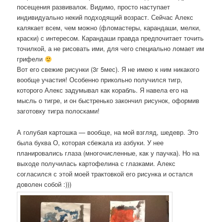
посещения развивалок. Видимо, просто наступает
индивидуально некий подходящий возраст. Сейчас Алекс
калякает всем, чем можно (фломастеры, карандаши, мелки,
краски) с интересом. Карандаши правда предпочитает точить
точилкой, а не рисовать ими, для чего специально ломает им
грифели
Вот его свежие рисунки (3г 5мес). Я не имею к ним никакого
вообще участия! Особенно прикольно получился тигр,
которого Алекс задумывал как корабль. Я навела его на
мысль о тигре, и он быстренько закончил рисунок, оформив
заготовку тигра полосками!
А голубая картошка — вообще, на мой взгляд, шедевр. Это
была буква О, которая сбежала из азбуки. У нее
планировались глаза (многочисленные, как у паучка). Но на
выходе получилась картофелина с глазками. Алекс
согласился с этой моей трактовкой его рисунка и остался
доволен собой :)))