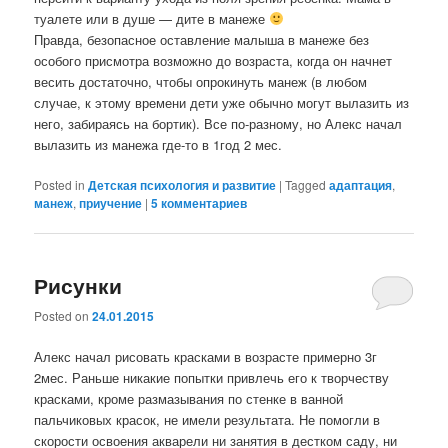
туалете или в душе — дите в манеже
Правда, безопасное оставление малыша в манеже без
особого присмотра возможно до возраста, когда он начнет
весить достаточно, чтобы опрокинуть манеж (в любом
случае, к этому времени дети уже обычно могут вылазить из
него, забираясь на бортик). Все по-разному, но Алекс начал
вылазить из манежа где-то в 1год 2 мес.
Posted in
Детская психология и развитие
|
Tagged
адаптация
,
манеж
,
приучение
|
5
комментариев
Рисунки
Posted on
24.01.2015
Алекс начал рисовать красками в возрасте примерно 3г
2мес. Раньше никакие попытки привлечь его к творчеству
красками, кроме размазывания по стенке в ванной
пальчиковых красок, не имели результата. Не помогли в
скорости освоения акварели ни занятия в дестком саду, ни