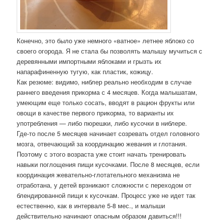
Конечно, это было уже немного «ватное» летнее яблоко со
своего огорода. Я не стала бы позволять малышу мучиться с
деревянными импортными яблоками и грызть их
напарафиненную тугую, как пластик, кожицу.
Как резюме: видимо, ниблер реально необходим в случае
раннего введения прикорма с 4 месяцев. Когда малышатам,
умеющим еще только сосать, вводят в рацион фрукты или
овощи в качестве первого прикорма, то варианты их
употребления — либо пюрешки, либо кусочки в ниблере.
Где-то после 5 месяцев начинает созревать отдел головного
мозга, отвечающий за координацию жевания и глотания.
Поэтому с этого возраста уже стоит начать тренировать
навыки поглощения пищи кусочками. После 8 месяцев, если
координация жевательно-глотательного механизма не
отработана, у детей врзникают сложности с переходом от
блендированной пищи к кусочкам. Процесс уже не идет так
естественно, как в интервале 5-8 мес., и малыши
действительно начинают опасным образом давиться!!!