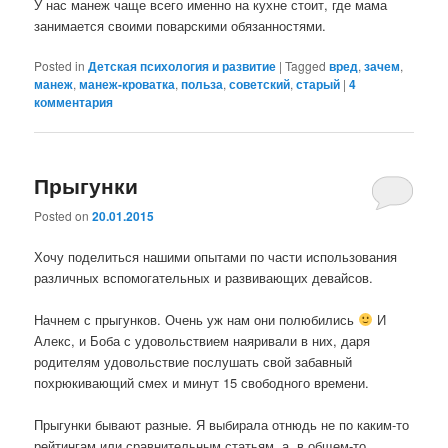
У нас манеж чаще всего именно на кухне стоит, где мама
занимается своими поварскими обязанностями.
Posted in
Детская психология и развитие
|
Tagged
вред
,
зачем
,
манеж
,
манеж-кроватка
,
польза
,
советский
,
старый
|
4
комментария
Прыгунки
Posted on
20.01.2015
Хочу поделиться нашими опытами по части использования
различных вспомогательных и развивающих девайсов.
Начнем с прыгунков. Очень уж нам они полюбились
И
Алекс, и Боба с удовольствием наяривали в них, даря
родителям удовольствие послушать свой забавный
похрюкивающий смех и минут 15 свободного времени.
Прыгунки бывают разные. Я выбирала отнюдь не по каким-то
рейтингам или сравнительным статьям, а, в общем-то,