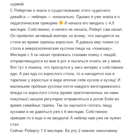
хурмой.
С Робертом я знала о существовании этого чудесного
девайса — ниблера — изначально. Однако я уже знала и о
педагогическом прикорме
И начала его вводить с 4,5
месяцев. Собственно, я ничего не начала, Роберт сам начал.
Он проявлял активный инетерс ко всему, что находится на
столе во время трапезы взрослых. Я давала ему ложки со
стола и микроскопические кусочки пищи на «понюшку».
Месяцев с 5 он начал провожать глазами ложку с пищей,
отправляющуюся ко мне в рот и пытаться отнять ее у меня.
Вот тут я поняла, что проснулся у него интерес к собственно
еде. А раз еда со взрослого стола, то и находится она в
тарелках у взрослых в виде вполне себе кусков и кусищ! И
маленькие пробные кусочки почти каждого вегетарианского
блюда со взрослого стола (кроме приготовленных не нами
покупных) начали регулярно отправляться в ротик Бобе во
время семейных трапез. Так он научился глотать пищу
кусками и не давиться уже к 6 месяцам. Собственно
прикорм-то я еще и не вводила! А ниблер нам уже не нужен
стал.
Сейчас Роберту 7,5 месяцев. Во рту 2 нижних наполовину