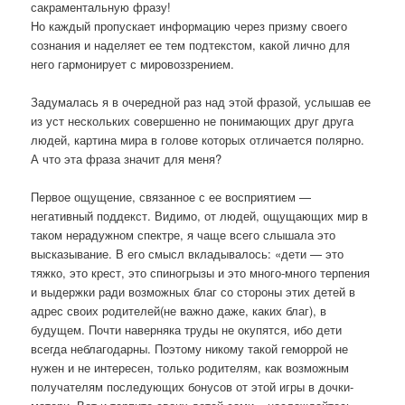
сакраментальную фразу!
Но каждый пропускает информацию через призму своего
сознания и наделяет ее тем подтекстом, какой лично для
него гармонирует с мировоззрением.
Задумалась я в очередной раз над этой фразой, услышав ее
из уст нескольких совершенно не понимающих друг друга
людей, картина мира в голове которых отличается полярно.
А что эта фраза значит для меня?
Первое ощущение, связанное с ее восприятием —
негативный поддекст. Видимо, от людей, ощущающих мир в
таком нерадужном спектре, я чаще всего слышала это
высказывание. В его смысл вкладывалось: «дети — это
тяжко, это крест, это спиногрызы и это много-много терпения
и выдержки ради возможных благ со стороны этих детей в
адрес своих родителей(не важно даже, каких благ), в
будущем. Почти наверняка труды не окупятся, ибо дети
всегда неблагодарны. Поэтому никому такой геморрой не
нужен и не интересен, только родителям, как возможным
получателям последующих бонусов от этой игры в дочки-