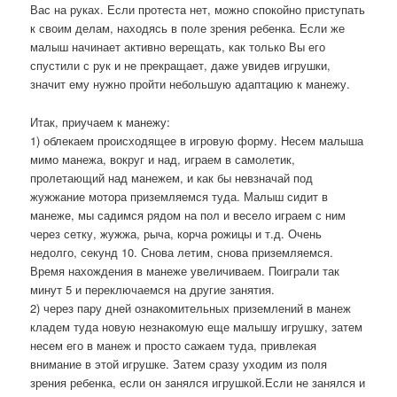
Вас на руках. Если протеста нет, можно спокойно приступать
к своим делам, находясь в поле зрения ребенка. Если же
малыш начинает активно верещать, как только Вы его
спустили с рук и не прекращает, даже увидев игрушки,
значит ему нужно пройти небольшую адаптацию к манежу.
Итак, приучаем к манежу:
1) облекаем происходящее в игровую форму. Несем малыша
мимо манежа, вокруг и над, играем в самолетик,
пролетающий над манежем, и как бы невзначай под
жужжание мотора приземляемся туда. Малыш сидит в
манеже, мы садимся рядом на пол и весело играем с ним
через сетку, жужжа, рыча, корча рожицы и т.д. Очень
недолго, секунд 10. Снова летим, снова приземляемся.
Время нахождения в манеже увеличиваем. Поиграли так
минут 5 и переключаемся на другие занятия.
2) через пару дней ознакомительных приземлений в манеж
кладем туда новую незнакомую еще малышу игрушку, затем
несем его в манеж и просто сажаем туда, привлекая
внимание в этой игрушке. Затем сразу уходим из поля
зрения ребенка, если он занялся игрушкой.Если не занялся и