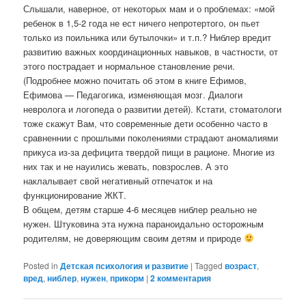
Слышали, наверное, от некоторых мам и о проблемах: «мой
ребенок в 1,5-2 года не ест ничего непротертого, он пьет
только из поильника или бутылочки» и т.п.? Ниблер вредит
развитию важных координационных навыков, в частности, от
этого пострадает и нормальное становление речи.
(Подробнее можно почитать об этом в книге Ефимов,
Ефимова — Педагогика, изменяющая мозг. Диалоги
невролога и логопеда о развитии детей). Кстати, стоматологи
тоже скажут Вам, что современные дети особенно часто в
сравненнии с прошлыми поколениями страдают аномалиями
прикуса из-за дефицита твердой пищи в рационе. Многие из
них так и не науились жевать, повзрослев. А это
наклалывает свой негативный отпечаток и на
функционирование ЖКТ.
В общем, детям старше 4-6 месяцев ниблер реально не
нужен. Штуковина эта нужна параноидально осторожным
родителям, не доверяющим своим детям и природе
Posted in
Детская психология и развитие
|
Tagged
возраст
,
вред
,
ниблер
,
нужен
,
прикорм
|
2
комментария