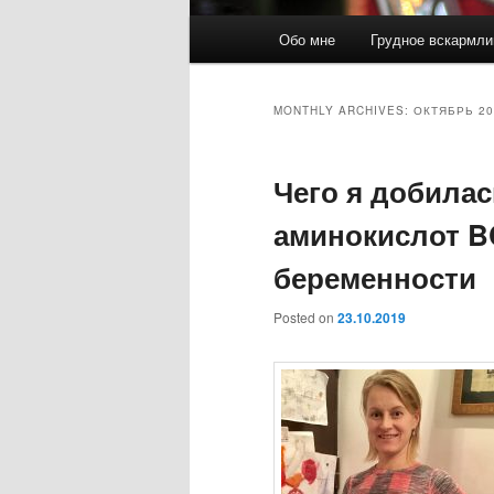
Main
Обо мне
Грудное вскармли
Skip
Skip
menu
to
to
MONTHLY ARCHIVES:
ОКТЯБРЬ 20
primary
secondary
Чего я добилас
content
content
аминокислот B
беременности
Posted on
23.10.2019