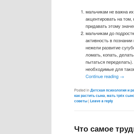
мальчикам не важна их
акцентировать на том, 
придавать этому значе
мальчикам до подростк
активность в познании
нежели развитие сугуб
ломать, копать, делать
пытаться переделать). 
необходимые для таког
Continue reading
→
Posted in
Детская психология и р
как растить сына
,
мать трёх сын
советы
|
Leave a reply
Что самое труд