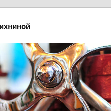
ихниной