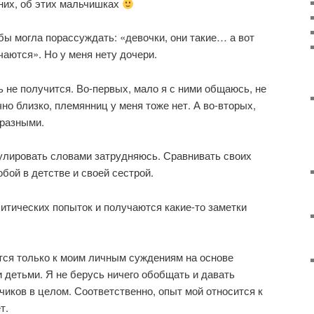
 них, об этих мальчишках
 бы могла порассуждать: «девочки, они такие… а вот
чаются». Но у меня нету дочери.
 не получится. Во-первых, мало я с ними общаюсь, не
но близко, племянниц у меня тоже нет. А во-вторых,
 разными.
улировать словами затрудняюсь. Сравнивать своих
обой в детстве и своей сестрой.
литических попыток и получаются какие-то заметки
ится только к моим личным суждениям на основе
 детьми. Я не берусь ничего обобщать и давать
чиков в целом.
Соответственно, опыт мой относится к
ет.