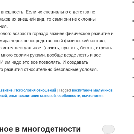
 внешность. Если их специально с детства не
каков их внешний вид, то сами они не склонны
ния.
ового возраста гораздо важнее физическое развитие и
 мира через непосредственный физический контакт,
о интеллектуальное
(лазить, прыгать, бегать, строить,
 много своими руками, вообще везде лезть и все
И им надо это все позволять. И создавать
о развития относительно безопасные условия.
азвитие
,
Психология отношений
|
Tagged
воспитание мальчиков
,
овей
,
опыт воспитания сыновей
,
особенности
,
психология
,
ное в многодетности