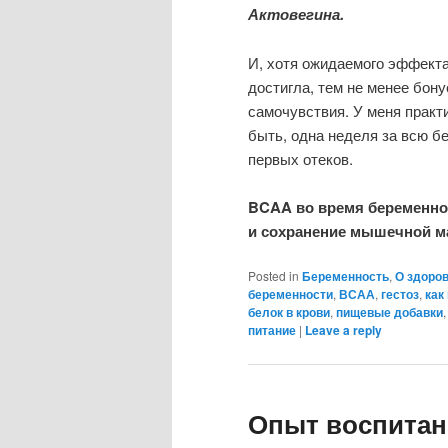
Актовегина.
И, хотя ожидаемого эффекта
достигла, тем не менее бон
самочувствия. У меня практ
быть, одна неделя за всю б
первых отеков.
BCAA во время беременно
и сохранение мышечной м
Posted in
Беременность
,
О здоро
беременности
,
ВСАА
,
гестоз
,
как
белок в крови
,
пищевые добавки
питание
|
Leave a reply
Опыт воспитан