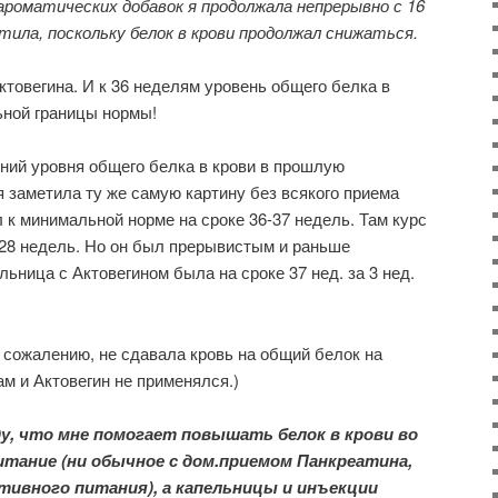
ароматических добавок я продолжала непрерывно с 16
тила, поскольку белок в крови продолжал снижаться.
ктовегина. И к 36 неделям уровень общего белка в
ьной границы нормы!
ний уровня общего белка в крови в прошлую
я заметила ту же самую картину без всякого приема
 к минимальной норме на сроке 36-37 недель. Там курс
 28 недель. Но он был прерывистым и раньше
ьница с Актовегином была на сроке 37 нед. за 3 нед.
к сожалению, не сдавала кровь на общий белок на
ам и Актовегин не применялся.)
ду, что мне помогает повышать белок в крови во
итание (ни обычное с дом.приемом Панкреатина,
тивного питания), а капельницы и инъекции