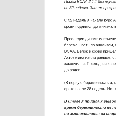
Приём ВСАА 2:1:1 без вкусо
по 32 неделю. Затем прекра
С 32 недель я начала курс А
крови поднялся до минимал
Проследив динамику измене
беременность по анализам, 
BCAA. Белок в крови пришёл
Актовегина начли раньше, с
закончился. Последняя капел
до родов.
(В первую беременность я, 
сроке после 28 недель. Но т
В итоге я пришла к выво
время беремннности не п
ни аминокислоты из спор