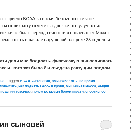
 от приема ВСАА во время беременности я не
усом от них могу отметить однозначное улучшение
ически не было периода вялости и сонливости. Может
еременность в начале нарушений на сроке 28 недель и
сти дали мне бодрость, физическую выносливость
ассы, которая была бы съедена растущим плодом.
вье
|
Tagged
BCAA
,
Актовегин
,
аминокислоты
,
во время
 повысить
,
как поднять белок в крови
,
мышечная масса
,
общий
,
поздний токсикоз
,
приём во время беремнности
,
спортивное
ия сыновей