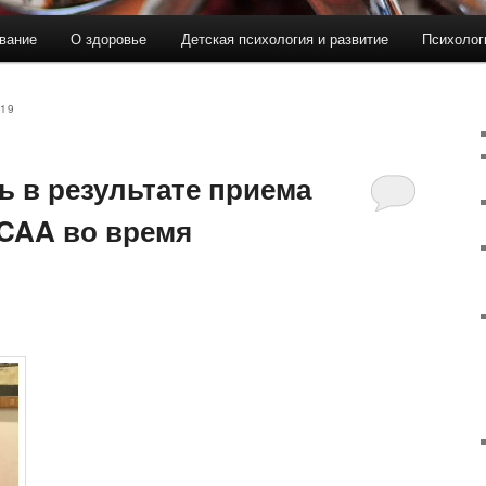
вание
О здоровье
Детская психология и развитие
Психолог
19
ь в результате приема
CAA во время