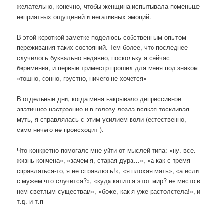
желательно, конечно, чтобы женщина испытывала поменьше
неприятных ощущений и негативных эмоций.
В этой короткой заметке поделюсь собственным опытом
переживания таких состояний. Тем более, что последнее
случилось буквально недавно, поскольку я сейчас
беременна, и первый триместр прошёл для меня под знаком
«тошно, сонно, грустно, ничего не хочется»
В отдельные дни, когда меня накрывало депрессивное
апатичное настроение и в голову лезла всякая тоскливая
муть, я справлялась с этим усилием воли (естественно,
само ничего не происходит ).
Что конкретно помогало мне уйти от мыслей типа: «ну, все,
жизнь кончена», «зачем я, старая дура…», «а как с тремя
справляться-то, я не справлюсь!», «я плохая мать», «а если
с мужем что случится?», «куда катится этот мир? не место в
нем светлым существам», «боже, как я уже растолстела!», и
т.д. и т.п.