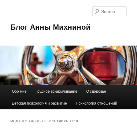
Sear
Блог Анны Михниной
Main
Обо мне
Грудное вскармливание
О здоровье
Skip
Skip
menu
Детская психология и развитие
Психология отношений
to
to
primary
secondary
MONTHLY ARCHIVES:
СЕНТЯБРЬ 2018
content
content