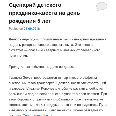
Сценарий детского
праздника-квеста на день
рождения 5 лет
Posted on
23.09.2018
Делюсь ещё одним придуманным мной сценарием праздника
на день рождения своего старшего сына. Это квест с
сюжетом — спасение северных животных от глобального
потепления.
Проходил, как обычно, на даче во дворе.
Планета Земля перегревается от парникового эффекта
выхлопных газов транспорта и деятельности электростанций
и заводов. Снежная Королева, чтобы не растаять, собирает
весь снег и лёд по всей планете и уносит в свои чертоги. При
этом бороться с причинами глобального потепления она не
желает, хотя могла бы придумать что-то и поколдовать. Путь
к ее дворцу заколдован, и его не найти. Нужно разгадывать
загадки.
Continue reading
→