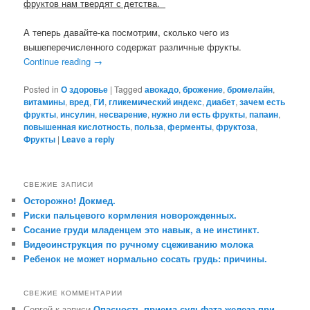
фруктов нам твердят с детства.
А теперь давайте-ка посмотрим, сколько чего из
вышеперечисленного содержат различные фрукты.
Continue reading
→
Posted in
О здоровье
|
Tagged
авокадо
,
брожение
,
бромелайн
,
витамины
,
вред
,
ГИ
,
гликемический индекс
,
диабет
,
зачем есть
фрукты
,
инсулин
,
несварение
,
нужно ли есть фрукты
,
папаин
,
повышенная кислотность
,
польза
,
ферменты
,
фруктоза
,
Фрукты
|
Leave a reply
СВЕЖИЕ ЗАПИСИ
Осторожно! Докмед.
Риски пальцевого кормления новорожденных.
Сосание груди младенцем это навык, а не инстинкт.
Видеоинструкция по ручному сцеживанию молока
Ребенок не может нормально сосать грудь: причины.
СВЕЖИЕ КОММЕНТАРИИ
Сергей
к записи
Опасность приема сульфата железа при