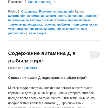
Пошагово
Continue reading
→
Posted in
О здоровье
,
Психология отношений
|
Tagged
аутотренинг
,
беременная
,
беременность
,
депрессия
,
здоровая
беременность
,
как бороться
,
негативные мысли
,
первый
триместр
,
перепады настроения
,
проблемы
,
психологическая
установка
,
ранние сроки беременности
,
справляться с
депрессией
|
Leave a reply
Содержание витамина Д в
рыбьем жире
Posted on
18.09.2018
Сколько витамина Д содержится в рыбьем жире?
Многие люди советской эпохи ещё помнят обязательное
кормление детей рыбьим жиром, целью которого являлась
прежде всего профилактика рахита. Ответственным за эту
профилактику является витамин Д, про свойства и
множественные полезные эффекты которого можно