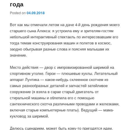
года
Posted on
04.09.2018
Вот как мы отмечали летом на даче 4-й день рождения моего
старшего сына Алекса: я устроила ему и зрителям-гостям
небольшой интерактивный спектакль по интересовавшим его
тогда темам конструирования машин и полетов в космос,
заодно обыгрывая разные слова и поясняя малышам их
значение.
Место действия — двор с импровизированной ширимой на
спортивном уголке. Герои — плюшевые куклы. Летательный
аппарат Лунтика — какое-нибудь склеенное скотчем из
самых разнообразных деталей и запчастей затейливое
сооружение (я взяла в сарае старый двигатель от
стиральной машины и облепила его с помощью
сантехнического скотча различными проводами и железками,
включая старые компьютерные платы). Ведущий — мама-
кукловод за ширимой.
Делюсь сценарием, может быть кому-то пригодятся идеи.