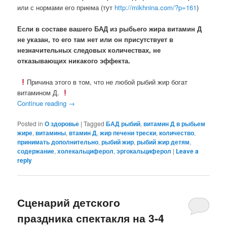
или с нормами его приема (тут
http://mikhnina.com/?p=161
)
Если в составе вашего БАД из рыбьего жира витамин Д
не указан, то его там нет или он присутствует в
незначительных следовых количествах, не
отказывающих никакого эффекта.
Причина этого в том, что не любой рыбий жир богат
витамином Д.
Continue reading
→
Posted in
О здоровье
|
Tagged
БАД рыбий
,
витамин Д в рыбьем
жире
,
витамины
,
втамин Д
,
жир печени трески
,
количество
,
принимать дополнительно
,
рыбий жир
,
рыбий жир детям
,
содержание
,
холекальциферол
,
эргокальциферол
|
Leave a
reply
Сценарий детского
праздника спектакля на 3-4