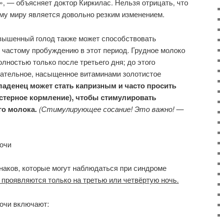
, — объясняет доктор Киркилас. Нельзя отрицать, что
му миру является довольно резким изменением.
овышенный голод также может способствовать
 частому пробуждению в этот период. Грудное молоко
лностью только после третьего дня; до этого
ательное, насыщенное витаминами золотистое
ладенец может стать капризным и часто просить
астерное кормление), чтобы стимулировать
го молока.
(Стимулирующее сосание! Это важно! —
очи
наков, которые могут наблюдаться при синдроме
а проявляются только на третью или четвёртую ночь.
очи включают: