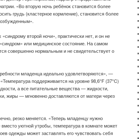
атрии. «Во вторую ночь ребёнок становится более
осить грудь (кластерное кормление), становится более
возбужденным».
«синдрому второй ночи», практически нет, и он не
 «синдром» или медицинское состояние. На самом
тся совершенно нормальным и не свидетельствует о
отребности младенца идеально удовлетворяются», —
 «Температура поддерживается на уровне 98,6°F (37°C)
дкости, а все питательные вещества — жидкости,
ки, жиры — мгновенно доставляются от матери через
нечно, резко меняется. «Теперь младенцу нужно
е вместо уютной утробы, температура в комнате может
лоев одежды может заставлять его чувствовать себя