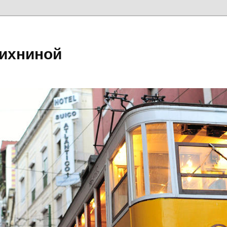
ихниной