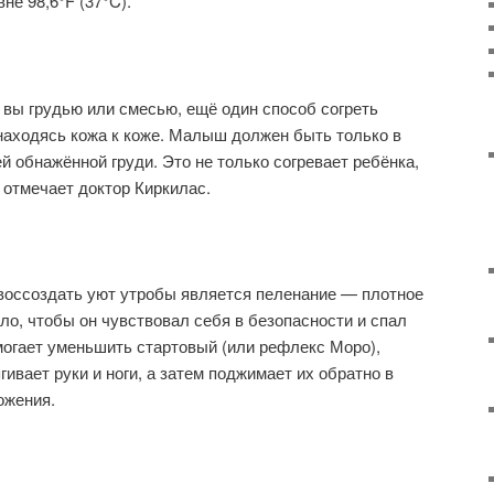
не 98,6°F (37°C).
е вы грудью или смесью, ещё один способ согреть
 находясь кожа к коже. Малыш должен быть только в
й обнажённой груди. Это не только согревает ребёнка,
, отмечает доктор Киркилас.
воссоздать уют утробы является пеленание — плотное
ло, чтобы он чувствовал себя в безопасности и спал
огает уменьшить стартовый (или рефлекс Моро),
гивает руки и ноги, а затем поджимает их обратно в
ожения.