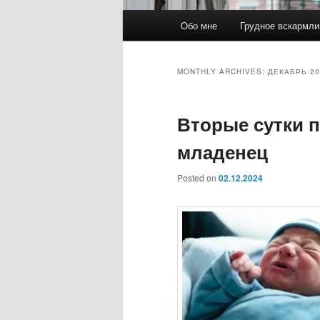
Main
Обо мне
Грудное вскармли
Skip
Skip
menu
to
to
MONTHLY ARCHIVES:
ДЕКАБРЬ 20
primary
secondary
Вторые сутки 
content
content
младенец
Posted on
02.12.2024