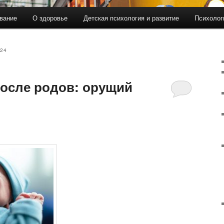
вание
О здоровье
Детская психология и развитие
Психолог
24
после родов: орущий