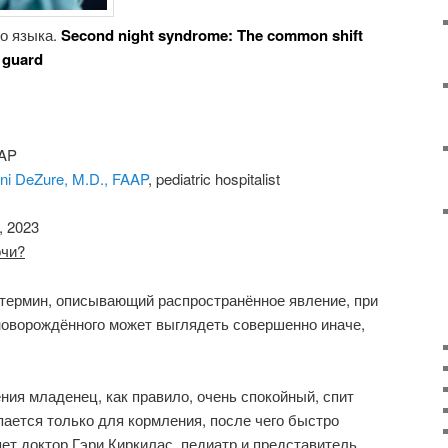
го языка.
Second night syndrome: The common shift
f guard
ni DeZure, M.D., FAAP
, pediatric hospitalist
, 2023
очи?
 термин, описывающий распространённое явление, при
новорождённого может выглядеть совершенно иначе,
ния младенец, как правило, очень спокойный, спит
ается только для кормления, после чего быстро
ет доктор Гэри Киркилас, педиатр и представитель