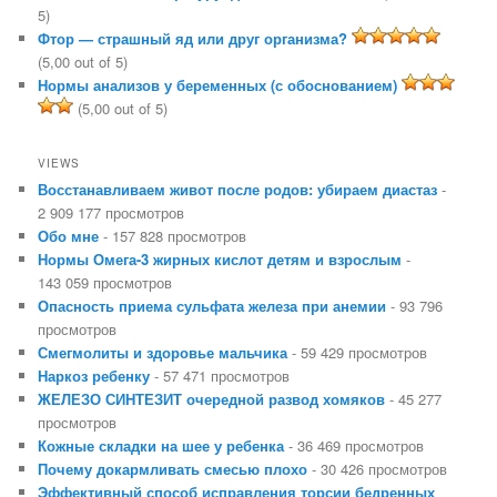
5)
Фтор — страшный яд или друг организма?
(5,00 out of 5)
Нормы анализов у беременных (с обоснованием)
(5,00 out of 5)
VIEWS
Восстанавливаем живот после родов: убираем диастаз
-
2 909 177 просмотров
Обо мне
- 157 828 просмотров
Нормы Омега-3 жирных кислот детям и взрослым
-
143 059 просмотров
Опасность приема сульфата железа при анемии
- 93 796
просмотров
Смегмолиты и здоровье мальчика
- 59 429 просмотров
Наркоз ребенку
- 57 471 просмотров
ЖЕЛЕЗО СИНТЕЗИТ очередной развод хомяков
- 45 277
просмотров
Кожные складки на шее у ребенка
- 36 469 просмотров
Почему докармливать смесью плохо
- 30 426 просмотров
Эффективный способ исправления торсии бедренных