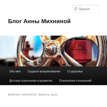
Sear
Блог Анны Михниной
Main
Обо мне
Грудное вскармливание
О здоровье
Skip
Skip
menu
Детская психология и развитие
Психология отношений
to
to
primary
secondary
MONTHLY ARCHIVES:
ЯНВАРЬ 2023
content
content