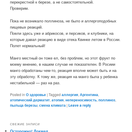
перекрестной к березе, а не самостоятельной.
Проверим.
Пока не возникало поллиноза, не было и аллергоподобных
пищевых реакций.
Поели здесь уже и абрикосов, и персиков, и клубники, на
которые давал реакцию в виде отека Квинке летом в России.
Полет нормальный!
Манго местный он тоже ел, без проблем, но этот фрукт по
моему мнению, в нашем случае не показателен. В Росиии
манго обработаны чем-то, реакция вполне может быть и на
эту обработку. К тому же, реакция на манго была у ребенка
нестабильной — раз на раз.
Posted in
О здоровье
|
Tagged
аллергия
,
Аргентина
,
атопический дерматит
,
атопия
,
непереносимость
,
поллиноз
,
пыльца березы
,
смена климата
|
Leave a reply
СВЕЖИЕ ЗАПИСИ
Осторожно! Докмед.