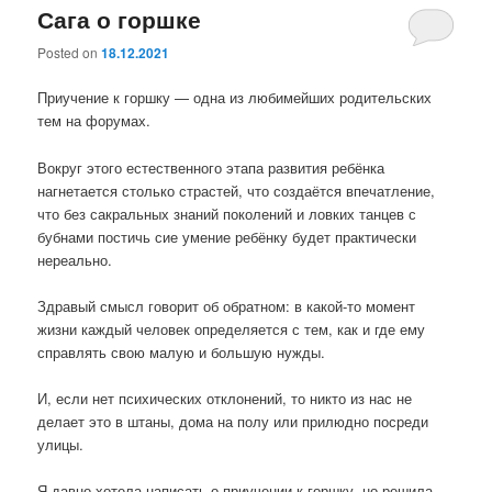
Сага о горшке
Posted on
18.12.2021
Приучение к горшку — одна из любимейших родительских
тем на форумах.
Вокруг этого естественного этапа развития ребёнка
нагнетается столько страстей, что создаётся впечатление,
что без сакральных знаний поколений и ловких танцев с
бубнами постичь сие умение ребёнку будет практически
нереально.
Здравый смысл говорит об обратном: в какой-то момент
жизни каждый человек определяется с тем, как и где ему
справлять свою малую и большую нужды.
И, если нет психических отклонений, то никто из нас не
делает это в штаны, дома на полу или прилюдно посреди
улицы.
Я давно хотела написать о приучении к горшку, но решила,