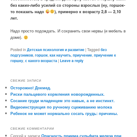
без каких-либо усилий со стороны взрослых (ну, горшок-
то показать надо
), примерно к возрасту 2,8 — 2,10
лет.
Надо просто подождать. И сохранить свои нервы (и мебель в
доме).
Posted in
Детская психология и развитие
|
Tagged
без
подгузников
,
горшок
,
как научить
,
приучение
,
приучение к
горшку
,
с какого возраста
|
Leave a reply
СВЕЖИЕ ЗАПИСИ
Осторожно! Докмед.
Риски пальцевого кормления новорожденных.
Сосание груди младенцем это навык, а не инстинкт.
Видеоинструкция по ручному сцеживанию молока
Ребенок не может нормально сосать грудь: причины.
СВЕЖИЕ КОММЕНТАРИИ
Сергей
к записи
Опасность приема сульфата железа при