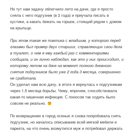
Но тут нам задачу облегчило лето на даче, где я просто
сняла с него подгузник (в 2 года) и приучала писать в
кустики, а какать бежать на горшок, стоящий рядом с домом
на крыльце.
При этом такая же тактика с младшим, у которого перед
глазами был пример двух старших, справляющих свои дела
в туалет, о чем я ему каждый раз с комментариями
сообщала, и он лично наблюдал, как это у них происходит, и
которому летом на даче на момент полного дневного
снятия подгузников было уже 2 года 3 месяца, совершенно
не сработала.
Он уделал нам всю дачу, в итоге я вернулась к подгузникам
через 1,5 месяца борьбы. Чему, впрочем, способствовала
какая-то кишечная инфекция. С поносом так ходить было
совсем не реально.
По возвращению в город осенью я снова попробовала снять
подгузник, но началось описывание всей мягкой мебели и
паркета, на что очень возмутился муж и потребовал держать