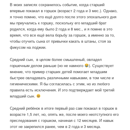
В моих записях сохранилось событие, когда старший
впервые покакал в горшок (возраст 2 года и 3 мес.). Однако,
я точно помню, что ещё долго после этого эпохального дня
мы приучались к горшку, поскольку его младший брат
родился, когда ему было 2 года и 8 мес., и я помню в это
время, что все ещё вела борьбу за горшок, а именно за то,
чтобы отучить сына от привычки какать в штаны, стоя за
фикусом на лоджии.
Средний сын,
в целом более смышленый, овладел
горшечным делом раньше (но не намного
). Существует
мнение, что пример старших детей помогает младшим
быстрее овладевать различными навыками, в том числе и
гигиеническими. Я бы согласилась с этим, но из любого
правила есть исключения. И это подтверждает мой третий
младший сын.
Средний ребёнок в итоге первый раз сам покакал в горшок в
возрасте 1,5 лет, но, опять же, после моего неотступного его
преследования с горшком, начиная с 12 месяцев. И навык
этот не закрепился ранее, чем в 2 года и 3 месяца.