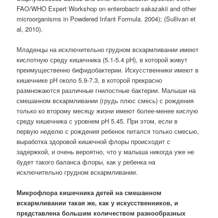
FAO/WHO Expert Workshop on enterobactr sakazakii and other
microorganisms in Powdered Infant Formula. 2004); (Sullivan et
al, 2010).
Младенцы на исключительно грудном вскармливании имеют
кислотную среду кишечника (5.1-5.4 pH), в которой живут
преимущественно бифидобактерии. Искусственники имеют в
кишечнике pH около 5.9-7.3, в которой прекрасно
размножаются различные гнилостные бактерии. Малыши на
смешанном вскармливании (грудь плюс смесь) с рождения
только ко второму месяцу жизни имеют более-менее кислую
среду кишечника с уровнем pH 5.45. При этом, если в
первую неделю с рождения ребенок питался только смесью,
выработка здоровой кишечной флоры происходит с
задержкой, и очень вероятно, что у малыша никогда уже не
будет такого баланса флоры, как у ребенка на
исключительно грудном вскармливании.
Микрофлора кишечника детей на смешанном
вскармливании такая же, как у искусственников, и
представлена большим количеством разнообразных