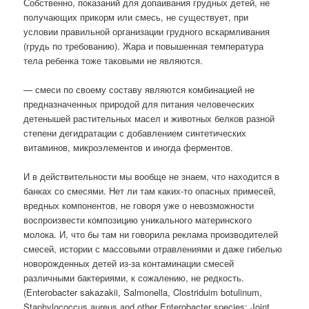
Собственно, показаний для допаивания грудных детей, не
получающих прикорм или смесь, не существует, при
условии правильной организации грудного вскармливания
(грудь по требованию). Жара и повышенная температура
тела ребенка тоже таковыми не являются.
— смеси по своему составу являются комбинацией не
предназначенных природой для питания человеческих
детенышей растительных масел и животных белков разной
степени дегидратации с добавлением синтетических
витаминов, микроэлементов и иногда ферментов.
И в действительности мы вообще не знаем, что находится в
банках со смесями. Нет ли там каких-то опасных примесей,
вредных компонентов, не говоря уже о невозможности
воспроизвести композицию уникального материнского
молока. И, что бы там ни говорила реклама производителей
смесей, истории с массовыми отравлениями и даже гибелью
новорожденных детей из-за контаминации смесей
различными бактериями, к сожалению, не редкость.
(Enterobacter sakazakii, Salmonella, Clostriduim botulinum,
Staphylococcus aureus and other Enterobacter species; Joint