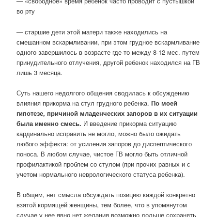
— «свободное» время ребенок часто проводит с пустышкой
во рту
— старшие дети этой матери также находились на
смешанном вскармливании, при этом грудное вскармливание
одного завершилось в возрасте где-то между 8-12 мес. путем
принудительного отлучения, другой ребенок находился на ГВ
лишь 3 месяца.
Суть нашего недолгого общения сводилась к обсуждению
влияния прикорма на стул грудного ребенка.
По моей
гипотезе, причиной младенческих запоров в их ситуации
была именно смесь.
И введение прикорма ситуацию
кардинально исправить не могло, можно было ожидать
любого эффекта: от усиления запоров до диспептического
поноса. В любом случае, чистое ГВ могло быть отличной
профилактикой проблем со стулом (при прочих равных и с
учетом нормального неврологического статуса ребенка).
В общем, нет смысла обсуждать позицию каждой конкретно
взятой кормящей женщины, тем более, что в упомянутом
случае у нее явно нет желания возможно дольше сохранять