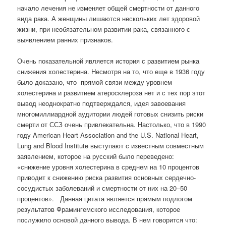
начало лечения не изменяет общей смертности от данного
вида рака. А женщины лишаются нескольких лет здоровой
жизни, при необязательном развитии рака, связанного с
выявлением ранних признаков.
Очень показательной является история с развитием рынка
снижения холестерина. Несмотря на то, что еще в 1936 году
было доказано, что
прямой связи между уровнем
холестерина и развитием атеросклероза нет и с тех пор этот
вывод неоднократно подтверждался, идея завоевания
многомиллиардной аудитории людей готовых снизить риски
смерти от ССЗ очень привлекательна. Настолько, что в 1990
году American Heart Association and the U.S. National Heart,
Lung and Blood Institute выступают с известным совместным
заявлением, которое на русский было переведено:
«снижение уровня холестерина в среднем на 10 процентов
приводит к снижению риска развития основных сердечно-
сосудистых заболеваний и смертности от них на 20–50
процентов».
Данная цитата является прямым подлогом
результатов Фрамингемского исследования, которое
послужило основой данного вывода. В нем говорится что: