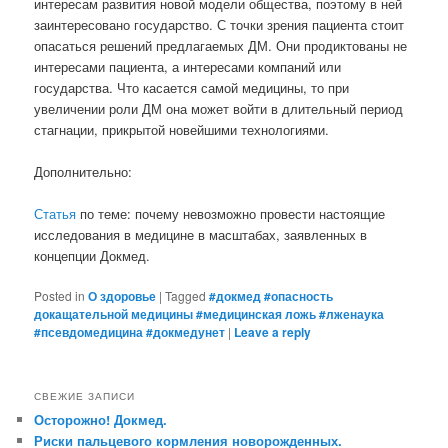
интересам развития новой модели общества, поэтому в ней
заинтересовано государство. С точки зрения пациента стоит
опасаться решений предлагаемых ДМ. Они продиктованы не
интересами пациента, а интересами компаний или
государства. Что касается самой медицины, то при
увеличении роли ДМ она может войти в длительный период
стагнации, прикрытой новейшими технологиями.
Дополнительно:
Статья
по теме: почему невозможно провести настоящие
исследования в медицине в масштабах, заявленных в
концепции Докмед.
Posted in
О здоровье
|
Tagged
#докмед #опасность
докащательной медицины #медицинская ложь #лженаука
#псевдомедицина #докмедунет
|
Leave a reply
СВЕЖИЕ ЗАПИСИ
Осторожно! Докмед.
Риски пальцевого кормления новорожденных.