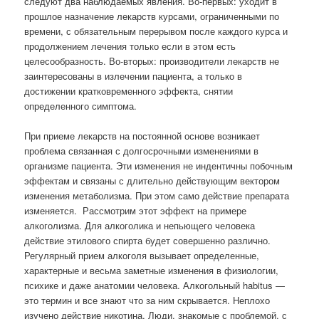
следуют два наблюдаемых явления. Во-первых: уходит в
прошлое назначение лекарств курсами, ограниченными по
времени, с обязательным перерывом после каждого курса и
продолжением лечения только если в этом есть
целесообразность. Во-вторых: производители лекарств не
заинтересованы в излечении пациента, а только в
достижении кратковременного эффекта, снятии
определенного симптома.
При приеме лекарств на постоянной основе возникает
проблема связанная с долгосрочными изменениями в
организме пациента. Эти изменения не индентичны побочным
эффектам и связаны с длительно действующим вектором
изменения метаболизма. При этом само действие препарата
изменяется.
Рассмотрим этот эффект на примере
алкоголизма. Для алкоголика и непьющего человека
действие этилового спирта будет совершенно различно.
Регулярный прием алкоголя вызывает определенные,
характерные и весьма заметные изменения в физиологии,
психике и даже анатомии человека. Алкогольный habitus —
это термин и все знают что за ним скрывается. Неплохо
изучено действие никотина. Люди, знакомые с проблемой, с