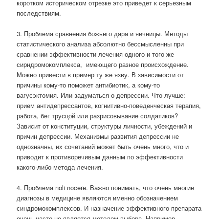
коротком историческом отрезке это приведет к серьезным
последствиям.
3. Проблема сравнения божьего дара и яичницы. Методы
статистического анализа абсолютно бессмысленны при
сравнении эффективности лечения одного и того же
сирндромокомплекса,
имеющего разное происхождение.
Можно привести в пример ту же язву. В зависимости от
причины кому-то поможет антибиотик, а кому-то
вагусэктомия. Или задуматься о депрессии. Что лучше:
прием антидепрессантов, когнитивно-поведенческая терапия,
работа, бег трусцой или разрисовывание солдатиков?
Зависит от конституции, структуры личности, убеждений и
причин депрессии. Механизмы развития депрессии не
однозначны, их сочетаний может быть очень много, что и
приводит к противоречивым данным по эффективности
какого-либо метода лечения.
4. Проблема noli nocere. Важно понимать, что очень многие
диагнозы в медицине являются именно обозначением
синдромокомплексов. И назначение эффективного препарата
очень часто не является методом выбора. Например,