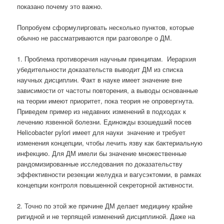
показано почему это важно.
Попробуем сформулирговать несколько пунктов, которые
обычно не рассматриваются при разговолре о ДМ.
1. Проблема противоречия научным принципам.
Иерархия
убедительности доказательств выводит ДМ из списка
научных дисциплин. Факт в науке имеет значение вне
зависимости от частоты повторения, а выводы основанные
на теории имеют приоритет, пока теория не опровергнута.
Приведем пример из недавних изменений в подходах к
лечению язвенной болезни. Единожды взошедший посев
Helicobacter pylori имеет для науки
значение и требует
изменения концепции, чтобы лечить язву как бактериальную
инфекцию. Для ДМ имели бы значение множественные
рандомизированные исследования по доказательству
эффективности резекции желудка и вагусэктомии, в рамках
концепции контроля повышенной секреторной активности.
2. Точно по этой же причине ДМ делает медицину крайне
ригидной и не терпящей изменений дисциплиной. Даже на