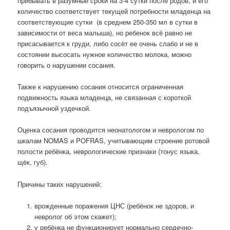
прибывать в разумные сроки на 3-4 сутки после родов, и его
количество соответствует текущей потребности младенца на
соответствующие сутки (в среднем 250-350 мл в сутки в
зависимости от веса малыша), но ребенок всё равно не
присасывается к груди, либо сосёт ее очень слабо и не в
состоянии высосать нужное количество молока, можно
говорить о нарушении сосания.
Также к нарушению сосания относится ограниченная
подвижность языка младенца, не связанная с короткой
подъязычной уздечкой.
Оценка сосания проводится неонатологом и неврологом по
шкалам NOMAS и POFRAS, учитывающим строение ротовой
полости ребёнка, неврологические признаки (тонус языка,
щёк, губ).
Причины таких нарушений:
врожденные поражения ЦНС (ребёнок не здоров, и
невролог об этом скажет);
у ребёнка не функционирует нормально сердечно-