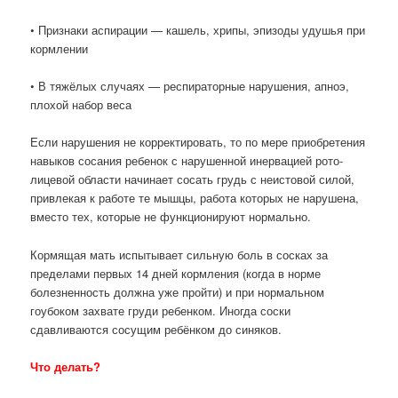
• Признаки
аспирации
— кашель, хрипы, эпизоды удушья при
кормлении
• В тяжёлых случаях —
респираторные нарушения
,
апноэ
,
плохой набор веса
Если нарушения не корректировать, то по мере приобретения
навыков сосания ребенок с нарушенной инервацией рото-
лицевой области начинает сосать грудь с неистовой силой,
привлекая к работе те мышцы, работа которых не нарушена,
вместо тех, которые не функционируют нормально.
Кормящая мать испытывает сильную боль в сосках за
пределами первых 14 дней кормления (когда в норме
болезненность должна уже пройти) и при нормальном
гоубоком захвате груди ребенком. Иногда соски
сдавливаются сосущим ребёнком до синяков.
Что делать?