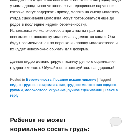
у мамы доподлинно установлены эндокринные нарушения,
которые могут задержать приход молока на смену молозиву
(тогда сцеживания молозива могут потребоваться еще до
родов в последние недели беременности).
Использование молокоотсоса при этом на практике
невозможно, поскольку молозива выделяются капли. Они
будут размазываться по воронке и клапану молокоотсоса и
их будет невозможно собрать для докорма.
Данное видео демонстрирует технику ручного сцеживания
грудного молока. Обучайтесь и пользуйтесь на здоровье!
Posted in
Беременность
,
Грудное вскармливание
|
Tagged
видео
,
грудное вскармливание
,
грудное молоко
,
как сцедить
руками
,
молокоотсос
,
обучение
,
ручное сцеживание
|
Leave a
reply
Ребенок не может
нормально сосать грудь: