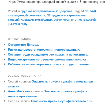
https://www.researchgate.net/publication/51625664_Breastfeeding_p
Posted in
Грудное вскармливание
,
О здоровье
|
Tagged
D3
,
БАД
с кальцием
,
беременность
,
ГВ
,
грудное вскармливание
,
кальций
,
лактация
,
метаболизм
,
остеопороз
,
плотность костей
|
Leave a reply
СВЕЖИЕ ЗАПИСИ
Осторожно! Докмед.
Риски пальцевого кормления новорожденных.
Сосание груди младенцем это навык, а не инстинкт.
Видеоинструкция по ручному сцеживанию молока
Ребенок не может нормально сосать грудь: причины.
СВЕЖИЕ КОММЕНТАРИИ
Сергей
к записи
Опасность приема сульфата железа при
анемии
Анна Михнина
к записи
Опасность приема сульфата
железа при анемии
Нелля
к записи
Опасность приема сульфата железа при