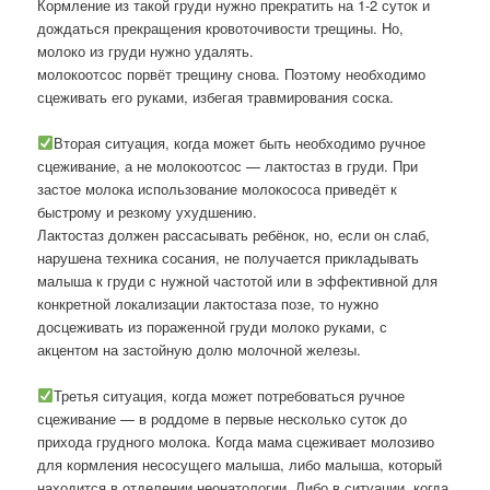
Кормление из такой груди нужно прекратить на 1-2 суток и
дождаться прекращения кровоточивости трещины. Но,
молоко из груди нужно удалять.
молокоотсос порвёт трещину снова. Поэтому необходимо
сцеживать его руками, избегая травмирования соска.
Вторая ситуация, когда может быть необходимо ручное
сцеживание, а не молокоотсос — лактостаз в груди. При
застое молока использование молокососа приведёт к
быстрому и резкому ухудшению.
Лактостаз должен рассасывать ребёнок, но, если он слаб,
нарушена техника сосания, не получается прикладывать
малыша к груди с нужной частотой или в эффективной для
конкретной локализации лактостаза позе, то нужно
досцеживать из пораженной груди молоко руками, с
акцентом на застойную долю молочной железы.
Третья ситуация, когда может потребоваться ручное
сцеживание — в роддоме в первые несколько суток до
прихода грудного молока. Когда мама сцеживает молозиво
для кормления несосущего малыша, либо малыша, который
находится в отделении неонатологии. Либо в ситуации, когда