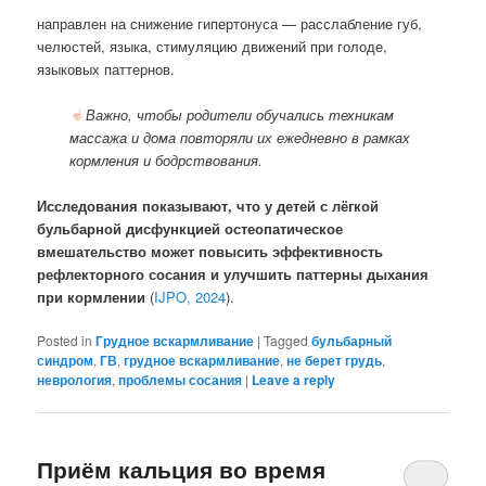
направлен на снижение гипертонуса — расслабление губ,
челюстей, языка, стимуляцию движений при голоде,
языковых паттернов.
Важно, чтобы
родители обучались техникам
массажа и дома
повторяли их ежедневно в рамках
кормления и бодрствования.
Исследования показывают, что
у детей с лёгкой
бульбарной дисфункцией остеопатическое
вмешательство может повысить эффективность
рефлекторного сосания
и улучшить паттерны дыхания
при кормлении
(
IJPO, 2024
).
Posted in
Грудное вскармливание
|
Tagged
бульбарный
синдром
,
ГВ
,
грудное вскармливание
,
не берет грудь
,
неврология
,
проблемы сосания
|
Leave a reply
Приём кальция во время