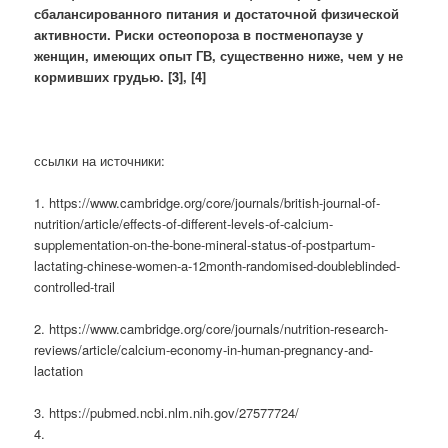
сбалансированного питания и достаточной физической
активности. Риски остеопороза в постменопаузе у
женщин, имеющих опыт ГВ, существенно ниже, чем у не
кормивших грудью. [3], [4]
ссылки на источники:
1. https://www.cambridge.org/core/journals/british-journal-of-
nutrition/article/effects-of-different-levels-of-calcium-
supplementation-on-the-bone-mineral-status-of-postpartum-
lactating-chinese-women-a-12month-randomised-doubleblinded-
controlled-trail
2. https://www.cambridge.org/core/journals/nutrition-research-
reviews/article/calcium-economy-in-human-pregnancy-and-
lactation
3. https://pubmed.ncbi.nlm.nih.gov/27577724/
4.