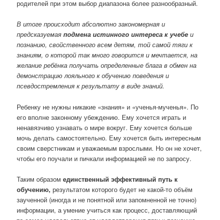
родителей при этом выбор диапазона более разнообразный.
В итоге происходит абсолютно закономерная и
предсказуемая
подмена истинного интереса к учебе
и
познанию, свойственного всем детям, той самой тяги к
знаниям, о которой так много говорится и мечтается, на
желание ребёнка получать определенные блага в обмен на
демонстрацию лояльного к обучению поведения и
псевдостремления к результату в виде знаний.
Ребенку не нужны никакие «знания» и «ученья-мученья». По
его вполне законному убеждению. Ему хочется играть и
ненавязчиво узнавать о мире вокруг. Ему хочется больше
мочь делать самостоятельно. Ему хочется быть интересным
своим сверстникам и уважаемым взрослыми. Но он не хочет,
чтобы его поучали и пичкали информацией не по запросу.
Таким образом
единственный эффективный путь к
обучению,
результатом которого будет не какой-то объём
заученной (иногда и не понятной или запомненной не точно)
информации, а умение учиться как процесс, доставляющий