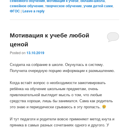
семейного обучения
,
мотивация к учебе
,
онлайн-школа
,
семейное обучение
,
творческое обучение
,
учим детей сами
,
ФГОС
|
Leave a reply
Мотивация к учебе любой
ценой
Posted on
13.10.2019
Сходила на собрание в школе. Окунулась в систему.
Получила очередную порцию информации к размышлению.
Когда встаёт вопрос о необходимости замотивировать
ребёнка на обучение школьным предметам, очень
привлекательной выглядит мысль о том, что любые
средства хороши, лишь бы занимался. Сама как родитель
это знаю и периодически срываюсь в эту пропасть.
И тут педагоги и родители вовсю применяют метод кнута и
пряника в самых разных сочетаниях одного и другого. У