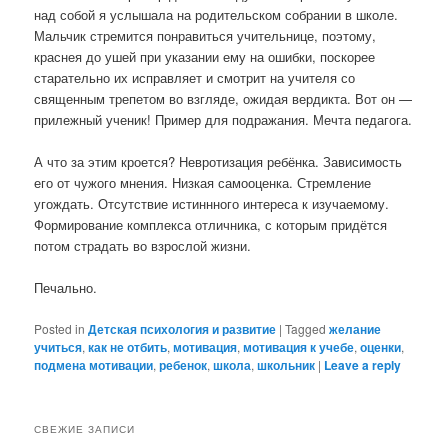
над собой я услышала на родительском собрании в школе.
Мальчик стремится понравиться учительнице, поэтому,
краснея до ушей при указании ему на ошибки, поскорее
старательно их исправляет и смотрит на учителя со
священным трепетом во взгляде, ожидая вердикта. Вот он —
прилежный ученик! Пример для подражания. Мечта педагога.
А что за этим кроется? Невротизация ребёнка. Зависимость
его от чужого мнения. Низкая самооценка. Стремление
угождать. Отсутствие истиннного интереса к изучаемому.
Формирование комплекса отличника, с которым придётся
потом страдать во взрослой жизни.
Печально.
Posted in
Детская психология и развитие
|
Tagged
желание
учиться
,
как не отбить
,
мотивация
,
мотивация к учебе
,
оценки
,
подмена мотивации
,
ребенок
,
школа
,
школьник
|
Leave a reply
СВЕЖИЕ ЗАПИСИ