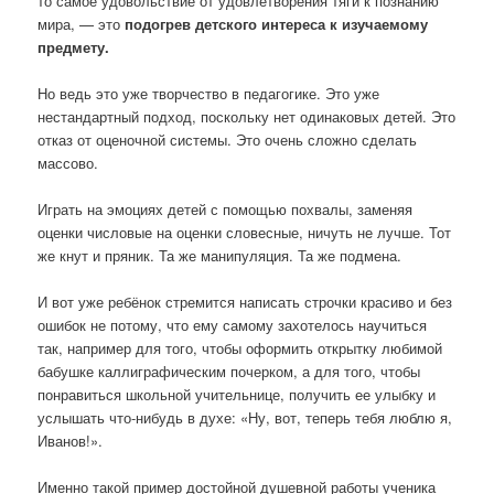
то самое удовольствие от удовлетворения тяги к познанию
мира, — это
подогрев детского интереса к изучаемому
предмету.
Но ведь это уже творчество в педагогике. Это уже
нестандартный подход, поскольку нет одинаковых детей. Это
отказ от оценочной системы. Это очень сложно сделать
массово.
Играть на эмоциях детей с помощью похвалы, заменяя
оценки числовые на оценки словесные, ничуть не лучше. Тот
же кнут и пряник. Та же манипуляция. Та же подмена.
И вот уже ребёнок стремится написать строчки красиво и без
ошибок не потому, что ему самому захотелось научиться
так, например для того, чтобы оформить открытку любимой
бабушке каллиграфическим почерком, а для того, чтобы
понравиться школьной учительнице, получить ее улыбку и
услышать что-нибудь в духе: «Ну, вот, теперь тебя люблю я,
Иванов!».
Именно такой пример достойной душевной работы ученика