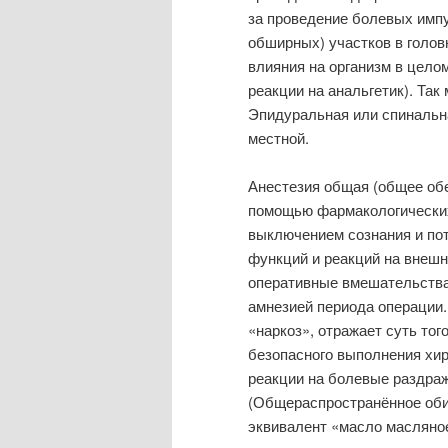
за проведение болевых импу
обширных) участков в голов
влияния на организм в цело
реакции на анальгетик). Та
Эпидуральная или спинальна
местной.
Анестезия общая (общее обе
помощью фармакологически
выключением сознания и по
функций и реакций на внешн
оперативные вмешательства 
амнезией периода операции.
«наркоз», отражает суть тог
безопасного выполнения хир
реакции на болевые раздраж
(Общераспространённое оби
эквивалент «масло масляное