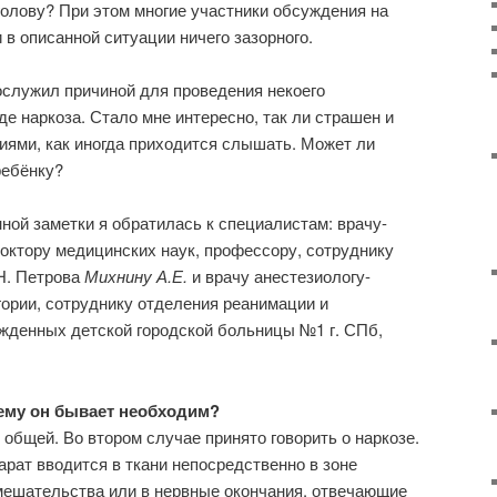
 голову? При этом многие участники обсуждения на
 в описанной ситуации ничего зазорного.
ослужил причиной для проведения некоего
е наркоза. Стало мне интересно, так ли страшен и
иями, как иногда приходится слышать. Может ли
ребёнку?
ной заметки я обратилась к специалистам: врачу-
доктору медицинских наук, профессору, сотруднику
Н. Петрова
Михнину А.Е.
и врачу анестезиологу-
ории, сотруднику отделения реанимации и
жденных детской городской больницы №1 г. СПб,
чему он бывает необходим?
 общей. Во втором случае принято говорить о наркозе.
арат вводится в ткани непосредственно в зоне
мешательства или в нервные окончания, отвечающие