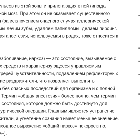
льсов из этой зоны и прилегающих к ней (иногда
ной мозг. При этом он не оказывает существенного
м (за исключением опасного случая аллергической
к мы лечим зубы, удаляем папилломы, делаем пирсинг.
я анестезия, используемая в родах, тоже относится к
зболивание, наркоз) — это состояние, вызываемое с
х средств и характеризующееся управляемым
тререй чувствительности, подавлением рефлекторных
ие раздражители, что позволяет выполнять
без опасных последствий для организма и с полной
 Термин «общая анестезия» более полно, чем термин
о состояния, которое должно быть достигнуто для
ургической операции. Главным является устранение
ители, а угнетение сознания имеет меньшее значение.
ходное выражение «общий наркоз» некорректно,
»).