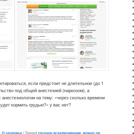
нтироваться, если предстоит не длительное (до 1
ьство под общей анестезией (наркозом), а
 анестезиологом на тему: «через сколько времени
удет кормить грудью?» у вас нет?
,
О здоровье
|
Tagged
грудное вскармливание
,
можно ли