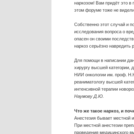
наркозом! Вам придёт это в
этом форуме тоже не видели
Собственно этот случай и п
исследования вопроса о вред
опасен он своими последств
наркоз серьёзно навредить 
Для помощи в написании дан
хирургу высшей категории, 
НИИ онкологии им. проф. Н.
реаниматологу высшей катег
интенсивной терапии новоро
Наумову Д.Ю.
Что же такое наркоз, и по
Анестезия бывает местной и
При местной анестезии преп
проведения медицинского в