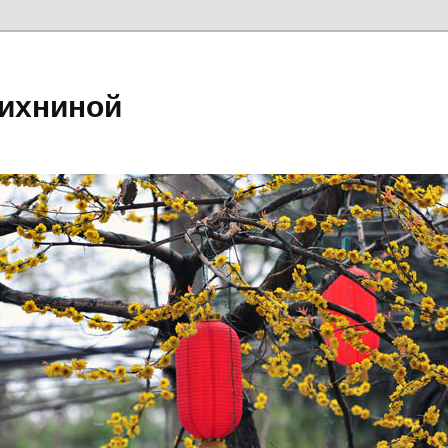
ихниной