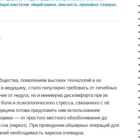
бщая анестезия
,
общий наркоз
,
опасность
,
пропофол
,
севоран
,
у
бщества, появлением высоких технологий и их
 в медицину, стало популярно требовать от лечебных
ния от недуга, но и минимума дискомфорта при их
боли и психологического стресса, связанного с её
дицина готова предложить нам использование
ормах — от простого местного обезболивания до
 сна (наркоз). При проведении обширных операций для
аний необходимость наркоза очевидна.