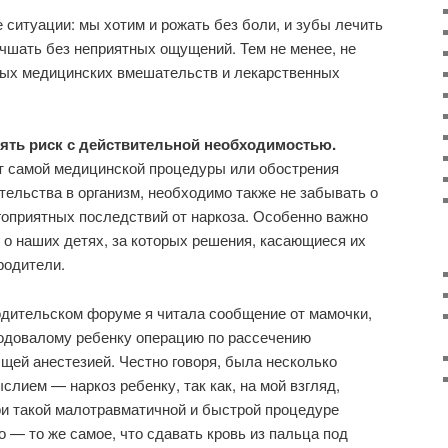
 ситуации: мы хотим и рожать без боли, и зубы лечить
учшать без неприятных ощущений. Тем не менее, не
ых медицинских вмешательств и лекарственных
рять риск с действительной необходимостью.
т самой медицинской процедуры или обострения
ельства в организм, необходимо также не забывать о
оприятных последствий от наркоза. Особенно важно
т о наших детях, за которых решения, касающиеся их
родители.
одительском форуме я читала сообщение от мамочки,
годовалому ребенку операцию по рассечению
щей анестезией. Честно говоря, была несколько
лием — наркоз ребенку, так как, на мой взгляд,
ри такой малотравматичной и быстрой процедуре
 — то же самое, что сдавать кровь из пальца под