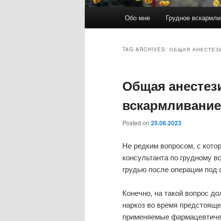
Main
Обо мне
Грудное вскармли
Skip
Skip
menu
to
to
TAG ARCHIVES:
ОБЩАЯ АНЕСТЕЗ
primary
secondary
Общая анестези
content
content
вскармливание
Posted on
25.06.2023
Не редким вопросом, с кото
консультанта по грудному в
грудью после операции под
Конечно, на такой вопрос д
наркоз во время предстояще
применяемые фармацевтичес