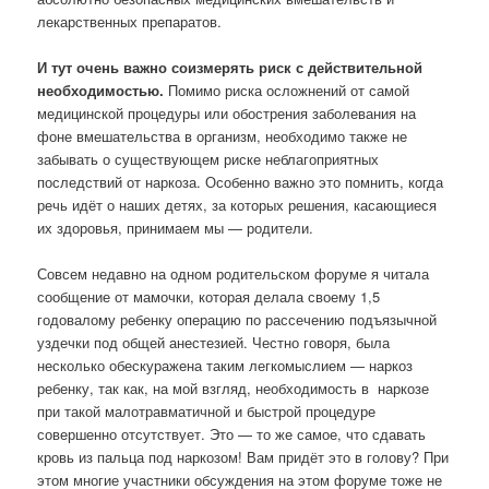
лекарственных препаратов.
И тут очень важно соизмерять риск с действительной
необходимостью.
Помимо риска осложнений от самой
медицинской процедуры или обострения заболевания на
фоне вмешательства в организм, необходимо также не
забывать о существующем риске неблагоприятных
последствий от наркоза. Особенно важно это помнить, когда
речь идёт о наших детях, за которых решения, касающиеся
их здоровья, принимаем мы — родители.
Совсем недавно на одном родительском форуме я читала
сообщение от мамочки, которая делала своему 1,5
годовалому ребенку операцию по рассечению подъязычной
уздечки под общей анестезией. Честно говоря, была
несколько обескуражена таким легкомыслием — наркоз
ребенку, так как, на мой взгляд, необходимость в наркозе
при такой малотравматичной и быстрой процедуре
совершенно отсутствует. Это — то же самое, что сдавать
кровь из пальца под наркозом! Вам придёт это в голову? При
этом многие участники обсуждения на этом форуме тоже не