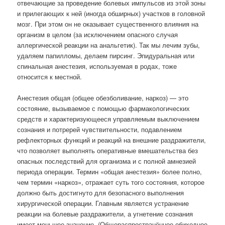
отвечающие за проведение болевых импульсов из этой зоны
и прилегающих к ней (иногда обширных) участков в головной
мозг. При этом он не оказывает существенного влияния на
организм в целом (за исключением опасного случая
аллергической реакции на анальгетик). Так мы лечим зубы,
удаляем папилломы, делаем пирсинг. Эпидуральная или
спинальная анестезия, используемая в родах, тоже
относится к местной.
Анестезия общая (общее обезболивание, наркоз) — это
состояние, вызываемое с помощью фармакологических
средств и характеризующееся управляемым выключением
сознания и потререй чувствительности, подавлением
рефлекторных функций и реакций на внешние раздражители,
что позволяет выполнять оперативные вмешательства без
опасных последствий для организма и с полной амнезией
периода операции. Термин «общая анестезия» более полно,
чем термин «наркоз», отражает суть того состояния, которое
должно быть достигнуто для безопасного выполнения
хирургической операции. Главным является устранение
реакции на болевые раздражители, а угнетение сознания
имеет меньшее значение. (Общераспространённое обиходное