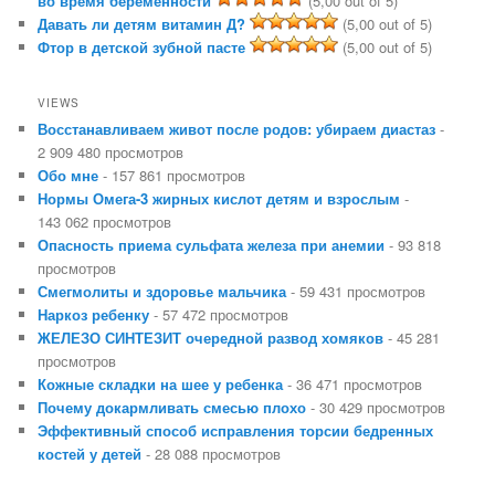
во время беременности
(5,00 out of 5)
Давать ли детям витамин Д?
(5,00 out of 5)
Фтор в детской зубной пасте
(5,00 out of 5)
VIEWS
Восстанавливаем живот после родов: убираем диастаз
-
2 909 480 просмотров
Обо мне
- 157 861 просмотров
Нормы Омега-3 жирных кислот детям и взрослым
-
143 062 просмотров
Опасность приема сульфата железа при анемии
- 93 818
просмотров
Смегмолиты и здоровье мальчика
- 59 431 просмотров
Наркоз ребенку
- 57 472 просмотров
ЖЕЛЕЗО СИНТЕЗИТ очередной развод хомяков
- 45 281
просмотров
Кожные складки на шее у ребенка
- 36 471 просмотров
Почему докармливать смесью плохо
- 30 429 просмотров
Эффективный способ исправления торсии бедренных
костей у детей
- 28 088 просмотров