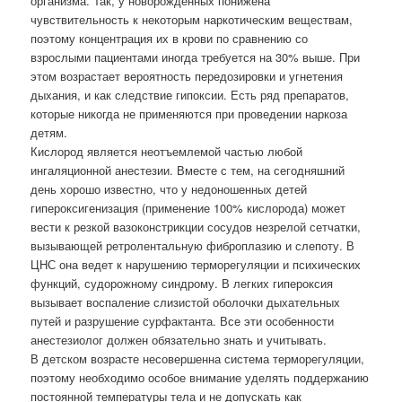
организма. Так, у новорожденных понижена
чувствительность к некоторым наркотическим веществам,
поэтому концентрация их в крови по сравнению со
взрослыми пациентами иногда требуется на 30% выше. При
этом возрастает вероятность передозировки и угнетения
дыхания, и как следствие гипоксии. Есть ряд препаратов,
которые никогда не применяются при проведении наркоза
детям.
Кислород является неотъемлемой частью любой
ингаляционной анестезии. Вместе с тем, на сегодняшний
день хорошо известно, что у недоношенных детей
гипероксигенизация (применение 100% кислорода) может
вести к резкой вазоконстрикции сосудов незрелой сетчатки,
вызывающей ретролентальную фиброплазию и слепоту. В
ЦНС она ведет к нарушению терморегуляции и психических
функций, судорожному синдрому. В легких гипероксия
вызывает воспаление слизистой оболочки дыхательных
путей и разрушение сурфактанта. Все эти особенности
анестезиолог должен обязательно знать и учитывать.
В детском возрасте несовершенна система терморегуляции,
поэтому необходимо особое внимание уделять поддержанию
постоянной температуры тела и не допускать как