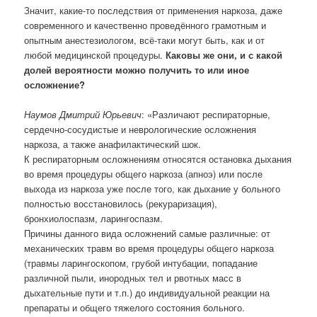
Значит, какие-то последствия от применения наркоза, даже
современного и качественно проведённого грамотным и
опытным анестезиологом, всё-таки могут быть, как и от
любой медицинской процедуры.
Каковы же они, и с какой
долей вероятности можно получить то или иное
осложнение?
Наумов Дмитрий Юрьевич
: «Различают респираторные,
сердечно-сосудистые и неврологические осложнения
наркоза, а также анафилактический шок.
К респираторным осложнениям относятся остановка дыхания
во время процедуры общего наркоза (апноэ) или после
выхода из наркоза уже после того, как дыхание у больного
полностью восстановилось (рекураризация),
бронхиолоспазм, ларингоспазм.
Причины данного вида осложнений самые различные: от
механических травм во время процедуры общего наркоза
(травмы ларингоскопом, грубой интубации, попадание
различной пыли, инородных тел и рвотных масс в
дыхательные пути и т.п.) до индивидуальной реакции на
препараты и общего тяжелого состояния больного.