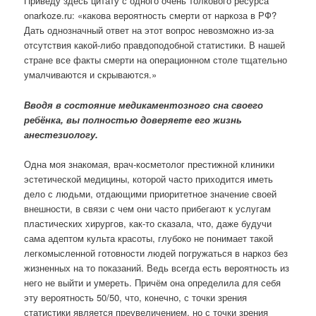
Приведу здесь цитату с одного очень толкового ресурса
onarkoze.ru: «какова вероятность смерти от наркоза в РФ?
Дать однозначный ответ на этот вопрос невозможно из-за
отсутствия какой-либо правдоподобной статистики. В нашей
стране все факты смерти на операционном столе тщательно
умалчиваются и скрываются.»
Вводя в состояние медикаментозного сна своего
ребёнка, вы полностью доверяете его жизнь
анестезиологу.
Одна моя знакомая, врач-косметолог престижной клиники
эстетической медицины, которой часто приходится иметь
дело с людьми, отдающими приоритетное значение своей
внешности, в связи с чем они часто прибегают к услугам
пластических хирургов, как-то сказала, что, даже будучи
сама адептом культа красоты, глубоко не понимает такой
легкомысленной готовности людей погружаться в наркоз без
жизненных на то показаний. Ведь всегда есть вероятность из
него не выйти и умереть. Причём она определила для себя
эту вероятность 50/50, что, конечно, с точки зрения
статистики является преувеличением, но с точки зрения