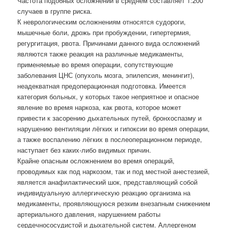
Частота подобных осложнений в среднем составляет 1:200
случаев в группе риска.
К неврологическим осложнениям относятся судороги,
мышечные боли, дрожь при пробуждении, гипертермия,
регургитация, рвота. Причинами данного вида осложнений
являются также реакция на различные медикаменты,
применяемые во время операции, сопутствующие
заболевания ЦНС (опухоль мозга, эпилепсия, менингит),
неадекватная предоперационная подготовка. Имеется
категория больных, у которых такое неприятное и опасное
явление во время наркоза, как рвота, которое может
привести к засорению дыхательных путей, бронхоспазму и
нарушению вентиляции лёгких и гипоксии во время операции,
а также воспалению лёгких в послеоперационном периоде,
наступает без каких-либо видимых причин.
Крайне опасным осложнением во время операций,
проводимых как под наркозом, так и под местной анестезией,
является анафилактический шок, представляющий собой
индивидуальную аллергическую реакцию организма на
медикаменты, проявляющуюся резким внезапным снижением
артериального давления, нарушением работы
сердечнососудистой и дыхательной систем. Аллергеном