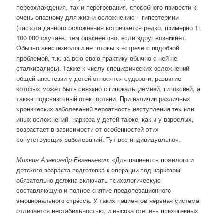
переохлаждения, так и перегревания, способного привести к
очень опасному для жизни осложнению – гипертермии
(частота данного осложнения встречается редко, примерно 1:
100 000 случаев, тем опаснее оно, если вдруг возникнет.
Обычно анестезиологи не готовы к встрече с подобной
проблемой, т.к. за всю свою практику обычно с ней не
сталкивались). Также к числу специфических осложнений
общей анестезии у детей относятся судороги, развитие
которых может быть связано с гипокальциемией, гипоксией, а
также подсвязочный отек гортани. При наличии различных
хронических заболеваний вероятность наступления тех или
иных осложнений наркоза у детей также, как и у взрослых,
возрастает в зависимости от особенностей этих
сопутствующих заболеваний. Тут всё индивидуально».
Михнин Александр Евгеньевич
: «Для пациентов пожилого и
детского возраста подготовка к операции под наркозом
обязательно должна включать психологическую
составляющую и полное снятие предоперационного
эмоционального стресса. У таких пациентов нервная система
отличается нестабильностью, и высока степень психогенных