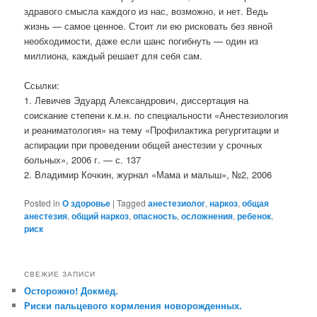
здравого смысла каждого из нас, возможно, и нет. Ведь
жизнь — самое ценное. Стоит ли ею рисковать без явной
необходимости, даже если шанс погибнуть — один из
миллиона, каждый решает для себя сам.
Ссылки:
1. Левичев Эдуард Александрович, диссертация на
соискание степени к.м.н. по специальности «Анестезиология
и реаниматология» на тему «Профилактика регургитации и
аспирации при проведении общей анестезии у срочных
больных», 2006 г. — с. 137
2. Владимир Кочкин, журнал «Мама и малыш», №2, 2006
Posted in
О здоровье
|
Tagged
анестезиолог
,
наркоз
,
общая
анестезия
,
общий наркоз
,
опасность
,
осложнения
,
ребенок
,
риск
СВЕЖИЕ ЗАПИСИ
Осторожно! Докмед.
Риски пальцевого кормления новорожденных.