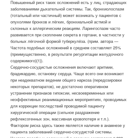
Повышенный риск таких осложнений есть у лиц, страдающих
заболеваниями дыхательной системы. Так, бронхиолоспазм
(тотальный или частичный) может возникать у пациентов с
опухолями бронхов и лёгких, бронхиальной астмой и
склонных к аллергическим реакциям. Ларингоспазм часто
развивается при скоплении секрета в гортани, в частности у
больных лёгочной формой туберкулёза. (прим. автора —
Частота подобных осложнений в среднем составляет 25%
(преимущественно, в результате регургитации желудочного
содержимого){1}).
Сердечно-сосудистые осложнения включают аритмии,
брадикардию, остановку сердца. Чаще всего они возникают
при неадекватном ведении общего наркоза (передозировки
некоторых препаратов), не достаточно оперативном
устранении признаков гипоксии, несвоевременных или
неэффективных реанимационных мероприятиях, проводимых
для коррекции последствий проводимой пациенту
хирургической операции (сильное раздражение
рефлексогенных зон, массивная кровопотеря и т.п.).
Фактором риска здесь также является наличие в анамнезе у
пациента заболеваний сердечно-сосудистой системы.