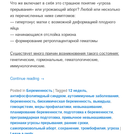
Что же включает в себя это страшное понятие «угроза
прерывания» или угрожающий аборт? Любой или несколько
из перечисленных ниже симптомов:
— гипертонус матки с возможной деформацией плодного
яйца
— начинающаяся отслойка хориона
— формирование ретроплацентарной гематомы
Существует много причин возникновения такого состояния:
генетические, гормональные, гематологические,
иммунологические.
Continue reading
→
Posted in
Беременность
|
Tagged
12 недель
,
антифосфолипидный синдром
,
аутоиммунные заболевания
,
беременность
,
биохимическая беременность
,
выкидыш
,
гомоцистеин
,
меры профилактики
,
невынашивание
,
планирование беременности
,
подготовка к беременности
,
прегравидарная подготовка
,
привычное невынашивание
,
признаки угрозы прерывания
,
ранние сроки
,
самопроизвольный аборт
,
сохранение
,
тромбофилия
,
угроза
|
Leave a reply