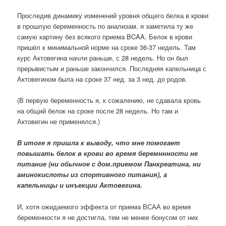
Проследив динамику изменений уровня общего белка в крови
в прошлую беременность по анализам, я заметила ту же
самую картину без всякого приема BCAA. Белок в крови
пришёл к минимальной норме на сроке 36-37 недель. Там
курс Актовегина начли раньше, с 28 недель. Но он был
прерывистым и раньше закончился. Последняя капельница с
Актовегином была на сроке 37 нед. за 3 нед. до родов.
(В первую беременность я, к сожалению, не сдавала кровь
на общий белок на сроке после 28 недель. Но там и
Актовегин не применялся.)
В итоге я пришла к выводу, что мне помогает
повышать белок в крови во время беремннности не
питание (ни обычное с дом.приемом Панкреатина, ни
аминокислоты из спортивного питания), а
капельницы и инъекции Актовегина.
И, хотя ожидаемого эффекта от приема ВСАА во время
беременности я не достигла, тем не менее бонусом от них