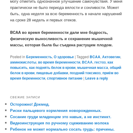
могу отметить однозначное улучшение самочувствия. У меня
практически не было периода вялости и сонливости. Может
быть, одна неделя за всю беременность в начале нарушений
на сроке 28 недель и первых отеков.
BCAA во время беременности дали мне бодрость,
физическую выносливость и сохранение мышечной
массы, которая была бы съедена растущим плодом.
Posted in
Беременность
,
О здоровье
|
Tagged
BCAA
,
Актовегин
,
аминокислоты
,
во время беременности
,
ВСАА
,
гестоз
,
как
повысить
,
как поднять белок в крови
,
мышечная масса
,
общий
белок в крови
,
пищевые добавки
,
поздний токсикоз
,
приём во
время беремнности
,
спортивное питание
|
Leave a reply
СВЕЖИЕ ЗАПИСИ
Осторожно! Докмед.
Риски пальцевого кормления новорожденных.
Сосание груди младенцем это навык, а не инстинкт.
Видеоинструкция по ручному сцеживанию молока
Ребенок не может нормально сосать грудь: причины.