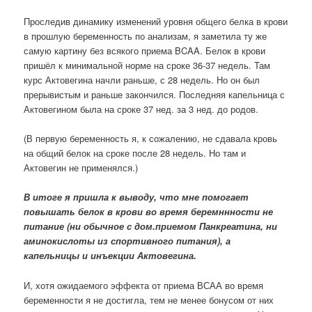
Проследив динамику изменений уровня общего белка в крови
в прошлую беременность по анализам, я заметила ту же
самую картину без всякого приема BCAA. Белок в крови
пришёл к минимальной норме на сроке 36-37 недель. Там
курс Актовегина начли раньше, с 28 недель. Но он был
прерывистым и раньше закончился. Последняя капельница с
Актовегином была на сроке 37 нед. за 3 нед. до родов.
(В первую беременность я, к сожалению, не сдавала кровь
на общий белок на сроке после 28 недель. Но там и
Актовегин не применялся.)
В итоге я пришла к выводу, что мне помогает
повышать белок в крови во время беремннности не
питание (ни обычное с дом.приемом Панкреатина, ни
аминокислоты из спортивного питания), а
капельницы и инъекции Актовегина.
И, хотя ожидаемого эффекта от приема ВСАА во время
беременности я не достигла, тем не менее бонусом от них