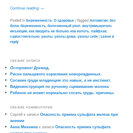
Continue reading
→
Posted in
Беременность
,
О здоровье
|
Tagged
Актовегин
,
без
боли
,
беременность
,
болезненный укол
,
внутримышечно
,
инъекции
,
как вводить не больно
,
как колоть
,
лайфхак
,
самостоятельно
,
уколы
,
уколы дома
,
уколы себе
|
Leave a
reply
СВЕЖИЕ ЗАПИСИ
Осторожно! Докмед.
Риски пальцевого кормления новорожденных.
Сосание груди младенцем это навык, а не инстинкт.
Видеоинструкция по ручному сцеживанию молока
Ребенок не может нормально сосать грудь: причины.
СВЕЖИЕ КОММЕНТАРИИ
Сергей
к записи
Опасность приема сульфата железа при
анемии
Анна Михнина
к записи
Опасность приема сульфата
железа при анемии