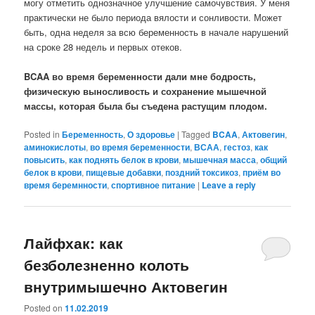
могу отметить однозначное улучшение самочувствия. У меня
практически не было периода вялости и сонливости. Может
быть, одна неделя за всю беременность в начале нарушений
на сроке 28 недель и первых отеков.
BCAA во время беременности дали мне бодрость,
физическую выносливость и сохранение мышечной
массы, которая была бы съедена растущим плодом.
Posted in
Беременность
,
О здоровье
|
Tagged
BCAA
,
Актовегин
,
аминокислоты
,
во время беременности
,
ВСАА
,
гестоз
,
как
повысить
,
как поднять белок в крови
,
мышечная масса
,
общий
белок в крови
,
пищевые добавки
,
поздний токсикоз
,
приём во
время беремнности
,
спортивное питание
|
Leave a reply
Лайфхак: как
безболезненно колоть
внутримышечно Актовегин
Posted on
11.02.2019