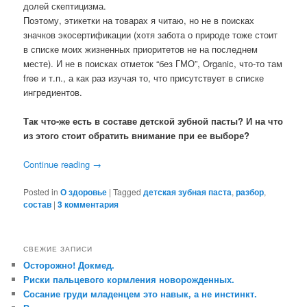
долей скептицизма.
Поэтому, этикетки на товарах я читаю, но не в поисках
значков экосертификации (хотя забота о природе тоже стоит
в списке моих жизненных приоритетов не на последнем
месте). И не в поисках отметок “без ГМО”, Organic, что-то там
free и т.п., а как раз изучая то, что присутствует в списке
ингредиентов.
Так что-же есть в составе детской зубной пасты? И на что
из этого стоит обратить внимание при ее выборе?
Continue reading
→
Posted in
О здоровье
|
Tagged
детская зубная паста
,
разбор
,
состав
|
3
комментария
СВЕЖИЕ ЗАПИСИ
Осторожно! Докмед.
Риски пальцевого кормления новорожденных.
Сосание груди младенцем это навык, а не инстинкт.