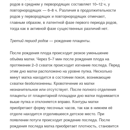
родов в среднем у первородящих составляет 10–12 ч, у
повторнородящих — 6–8 ч. Различия в продолжительности
родов у первородящих и повторнородящих отмечают,
главным образом, в латентной фазе первого периода родов,
тогда как в активной фазе существенных различий нет.
Третий период родов
— рождение плаценты.
После рождения плода происходит резкое уменьшение
объёма матки. Через 5–7 мин после рождения плода на
протяжении 2–3 схваток происходит изгнание последа. Перед
этим дно матки расположено на уровне пупка. Несколько
минут матка находится в состоянии покоя, возникающие
схватки безболезненны. Кровотечение из матки
незначительное или отсутствует. После полного отделения
плаценты от плацентарной площадки дно матки поднимается
выше пупка и отклоняется вправо. Контуры матки
приобретают форму песочных часов, так как в нижнем её
отделе находится отделившееся детское место. При
появлении потуги происходит рождение последа. После
рождения последа матка приобретает плотность, становится