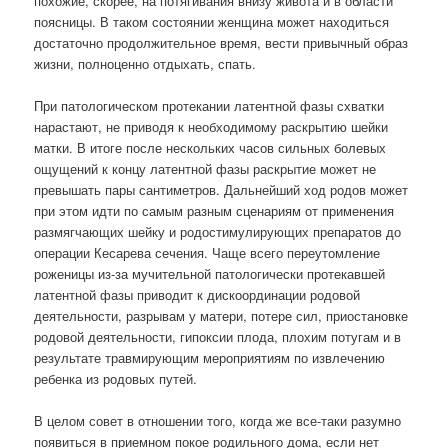
похожие, скорее, на потягивания внизу живота и в области
поясницы. В таком состоянии женщина может находиться
достаточно продолжительное время, вести привычный образ
жизни, полноценно отдыхать, спать.
При патологическом протекании латентной фазы схватки
нарастают, не приводя к необходимому раскрытию шейки
матки. В итоге после нескольких часов сильных болевых
ощущений к концу латентной фазы раскрытие может не
превышать пары сантиметров. Дальнейший ход родов может
при этом идти по самым разным сценариям от применения
размягчающих шейку и родостимулирующих препаратов до
операции Кесарева сечения. Чаще всего переутомление
роженицы из-за мучительной патологически протекавшей
латентной фазы приводит к дискоординации родовой
деятельности, разрывам у матери, потере сил, приостановке
родовой деятельности, гипоксии плода, плохим потугам и в
результате травмирующим мероприятиям по извлечению
ребенка из родовых путей.
В целом совет в отношении того, когда же все-таки разумно
появиться в приемном покое родильного дома, если нет