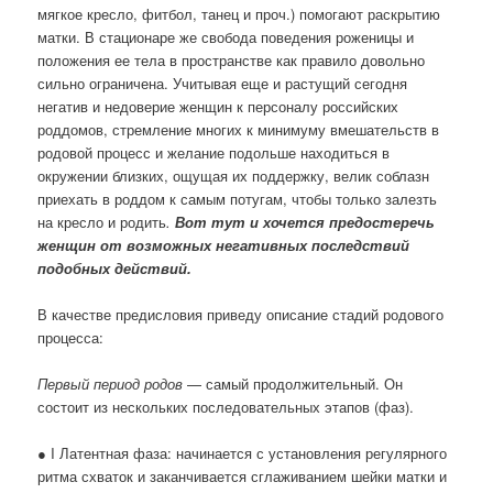
мягкое кресло, фитбол, танец и проч.) помогают раскрытию
матки. В стационаре же свобода поведения роженицы и
положения ее тела в пространстве как правило довольно
сильно ограничена. Учитывая еще и растущий сегодня
негатив и недоверие женщин к персоналу российских
роддомов, стремление многих к минимуму вмешательств в
родовой процесс и желание подольше находиться в
окружении близких, ощущая их поддержку, велик соблазн
приехать в роддом к самым потугам, чтобы только залезть
на кресло и родить
.
Вот тут и хочется предостеречь
женщин от возможных негативных последствий
подобных действий.
В качестве предисловия приведу описание стадий родового
процесса:
Первый период родов
— самый продолжительный. Он
состоит из нескольких последовательных этапов (фаз).
● I Латентная фаза: начинается с установления регулярного
ритма схваток и заканчивается сглаживанием шейки матки и