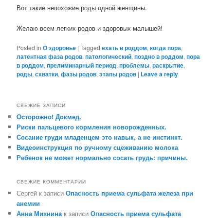
Вот такие непохожие роды одной женщины.
Желаю всем легких родов и здоровых малышей!
Posted in
О здоровье
|
Tagged
ехать в роддом
,
когда пора
,
латентная фаза родов
,
патологический
,
поздно в роддом
,
пора
в роддом
,
прелиминарный период
,
проблемы
,
раскрытие
,
роды
,
схватки
,
фазы родов
,
этапы родов
|
Leave a reply
СВЕЖИЕ ЗАПИСИ
Осторожно! Докмед.
Риски пальцевого кормления новорожденных.
Сосание груди младенцем это навык, а не инстинкт.
Видеоинструкция по ручному сцеживанию молока
Ребенок не может нормально сосать грудь: причины.
СВЕЖИЕ КОММЕНТАРИИ
Сергей
к записи
Опасность приема сульфата железа при
анемии
Анна Михнина
к записи
Опасность приема сульфата