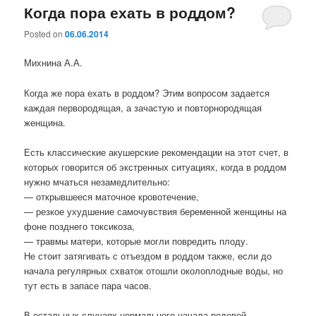
Когда пора ехать в роддом?
Posted on
06.06.2014
Михнина А.А.
Когда же пора ехать в роддом? Этим вопросом задается
каждая первородящая, а зачастую и повторнородящая
женщина.
Есть классические акушерские рекомендации на этот счет, в
которых говорится об экстренных ситуациях, когда в роддом
нужно мчаться незамедлительно:
— открывшееся маточное кровотечение,
— резкое ухудшение самочувствия беременной женщины на
фоне позднего токсикоза,
— травмы матери, которые могли повредить плоду.
Не стоит затягивать с отъездом в роддом также, если до
начала регулярных схваток отошли околоплодные воды, но
тут есть в запасе пара часов.
В остальных случаях нормального начала родовой