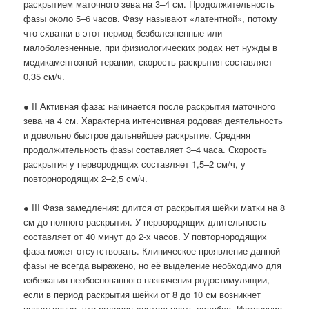
раскрытием маточного зева на 3–4 см. Продолжительность
фазы около 5–6 часов. Фазу называют «латентной», потому
что схватки в этот период безболезненные или
малоболезненные, при физиологических родах нет нужды в
медикаментозной терапии, скорость раскрытия составляет
0,35 см/ч.
● II Активная фаза: начинается после раскрытия маточного
зева на 4 см. Характерна интенсивная родовая деятельность
и довольно быстрое дальнейшее раскрытие. Средняя
продолжительность фазы составляет 3–4 часа. Скорость
раскрытия у первородящих составляет 1,5–2 см/ч, у
повторнородящих 2–2,5 см/ч.
● III Фаза замедления: длится от раскрытия шейки матки на 8
см до полного раскрытия. У первородящих длительность
составляет от 40 минут до 2-х часов. У повторнородящих
фаза может отсутствовать. Клиническое проявление данной
фазы не всегда выражено, но её выделение необходимо для
избежания необоснованного назначения родостимулящии,
если в период раскрытия шейки от 8 до 10 см возникнет
впечатление, что родовая деятельность ослабла. Изменение