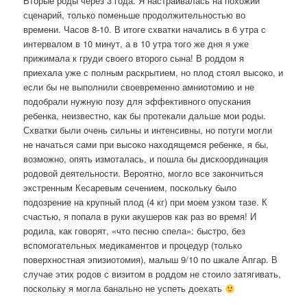
Вторые роды через 3 года. Я настраивалась на похожий
сценарий, только поменьше продолжительностью во
времени. Часов 8-10. В итоге схватки начались в 6 утра с
интервалом в 10 минут, а в 10 утра того же дня я уже
прижимала к груди своего второго сына! В роддом я
приехала уже с полным раскрытием, но плод стоял высоко, и
если бы не выполнили своевременно амниотомию и не
подобрали нужную позу для эффективного опускания
ребенка, неизвестно, как бы протекали дальше мои роды.
Схватки были очень сильны и интенсивны, но потуги могли
не начаться сами при высоко находящемся ребенке, я бы,
возможно, опять измоталась, и пошла бы дискоординация
родовой деятельности. Вероятно, могло все закончиться
экстренным Кесаревым сечением, поскольку было
подозрение на крупный плод (4 кг) при моем узком тазе. К
счастью, я попала в руки акушеров как раз во время! И
родила, как говорят, «что песню спела»: быстро, без
вспомогательных медикаментов и процедур (только
поверхностная эпизиотомия), малыш 9/10 по шкале Апгар. В
случае этих родов с визитом в роддом не стоило затягивать,
поскольку я могла банально не успеть доехать