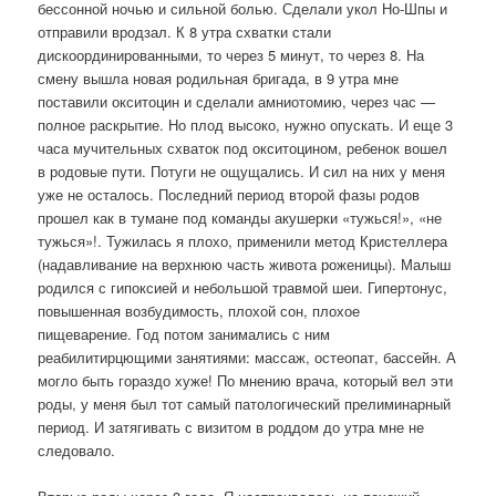
бессонной ночью и сильной болью. Сделали укол Но-Шпы и
отправили вродзал. К 8 утра схватки стали
дискоординированными, то через 5 минут, то через 8. На
смену вышла новая родильная бригада, в 9 утра мне
поставили окситоцин и сделали амниотомию, через час —
полное раскрытие. Но плод высоко, нужно опускать. И еще 3
часа мучительных схваток под окситоцином, ребенок вошел
в родовые пути. Потуги не ощущались. И сил на них у меня
уже не осталось. Последний период второй фазы родов
прошел как в тумане под команды акушерки «тужься!», «не
тужься»!. Тужилась я плохо, применили метод Кристеллера
(надавливание на верхнюю часть живота роженицы). Малыш
родился с гипоксией и небольшой травмой шеи. Гипертонус,
повышенная возбудимость, плохой сон, плохое
пищеварение. Год потом занимались с ним
реабилитирцющими занятиями: массаж, остеопат, бассейн. А
могло быть гораздо хуже! По мнению врача, который вел эти
роды, у меня был тот самый патологический прелиминарный
период. И затягивать с визитом в роддом до утра мне не
следовало.