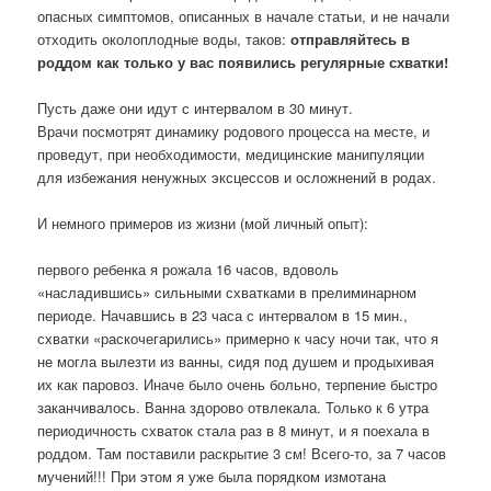
опасных симптомов, описанных в начале статьи, и не начали
отходить околоплодные воды, таков:
отправляйтесь в
роддом как только у вас появились регулярные схватки!
Пусть даже они идут с интервалом в 30 минут.
Врачи посмотрят динамику родового процесса на месте, и
проведут, при необходимости, медицинские манипуляции
для избежания ненужных эксцессов и осложнений в родах.
И немного примеров из жизни (мой личный опыт):
первого ребенка я рожала 16 часов, вдоволь
«насладившись» сильными схватками в прелиминарном
периоде. Начавшись в 23 часа с интервалом в 15 мин.,
схватки «раскочегарились» примерно к часу ночи так, что я
не могла вылезти из ванны, сидя под душем и продыхивая
их как паровоз. Иначе было очень больно, терпение быстро
заканчивалось. Ванна здорово отвлекала. Только к 6 утра
периодичность схваток стала раз в 8 минут, и я поехала в
роддом. Там поставили раскрытие 3 см! Всего-то, за 7 часов
мучений!!! При этом я уже была порядком измотана