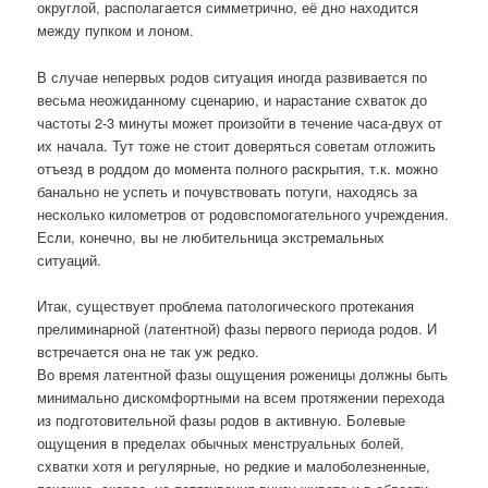
округлой, располагается симметрично, её дно находится
между пупком и лоном.
В случае непервых родов ситуация иногда развивается по
весьма неожиданному сценарию, и нарастание схваток до
частоты 2-3 минуты может произойти в течение часа-двух от
их начала. Тут тоже не стоит доверяться советам отложить
отъезд в роддом до момента полного раскрытия, т.к. можно
банально не успеть и почувствовать потуги, находясь за
несколько километров от родовспомогательного учреждения.
Если, конечно, вы не любительница экстремальных
ситуаций.
Итак, существует проблема патологического протекания
прелиминарной (латентной) фазы первого периода родов. И
встречается она не так уж редко.
Во время латентной фазы ощущения роженицы должны быть
минимально дискомфортными на всем протяжении перехода
из подготовительной фазы родов в активную. Болевые
ощущения в пределах обычных менструальных болей,
схватки хотя и регулярные, но редкие и малоболезненные,