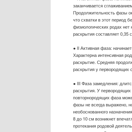
заканчивается сглаживанием
Продолжительность фазы ок
что схватки в этот период 
физиологических родах нет 
раскрытия составляет 0,35 с
● II Активная фаза: начинае
Характерна интенсивная ро
раскрытие. Средняя продолж
раскрытия у первородящих со
● III Фаза замедления: длит
раскрытия. У первородящих 
повторнородящих фаза може
фазы не всегда выражено, 
необоснованного назначения
8 до 10 см возникнет впеча
протекания родовой деятельн