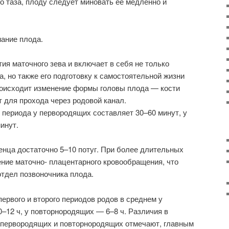
го таза, плоду следует миновать её медленно и
ание плода.
ия маточного зева и включает в себя не только
, но также его подготовку к самостоятельной жизни
роисходит изменение формы головы плода — кости
 для прохода через родовой канал.
периода у первородящих составляет 30–60 минут, у
инут.
нца достаточно 5–10 потуг. При более длительных
ние маточно- плацентарного кровообращения, что
тдел позвоночника плода.
рвого и второго периодов родов в среднем у
–12 ч, у повторнородящих — 6–8 ч. Различия в
 первородящих и повторнородящих отмечают, главным