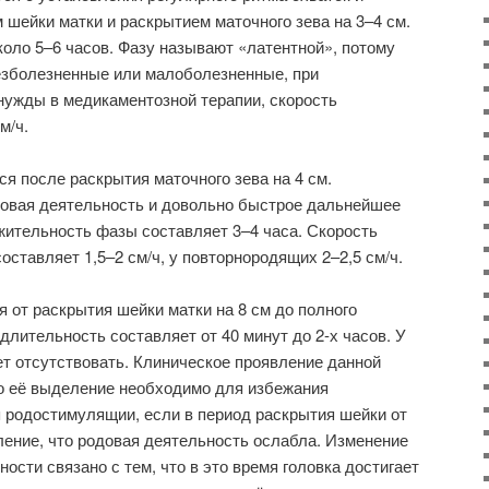
 шейки матки и раскрытием маточного зева на 3–4 см.
оло 5–6 часов. Фазу называют «латентной», потому
безболезненные или малоболезненные, при
нужды в медикаментозной терапии, скорость
м/ч.
тся после раскрытия маточного зева на 4 см.
довая деятельность и довольно быстрое дальнейшее
ительность фазы составляет 3–4 часа. Скорость
ставляет 1,5–2 см/ч, у повторнородящих 2–2,5 см/ч.
ся от раскрытия шейки матки на 8 см до полного
длительность составляет от 40 минут до 2-х часов. У
т отсутствовать. Клиническое проявление данной
но её выделение необходимо для избежания
 родостимулящии, если в период раскрытия шейки от
тление, что родовая деятельность ослабла. Изменение
ости связано с тем, что в это время головка достигает