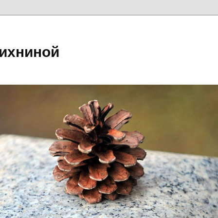
ихниной