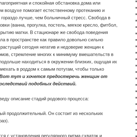
лагоприятная и спокойная обстановка дома или
м воздухе помогает естественному протеканию и
 гораздо лучше, чем больничный стресс. Свобода в
овки (ванна, прогулка, постель, мягкое кресло, фитбол,
скрытию матки. В стационаре же свобода поведения
ла в пространстве как правило довольно сильно
 растущий сегодня негатив и недоверие женщин к
омов, стремление многих к минимуму вмешательств в
подольше находиться в окружении близких, ощущая их
риехать в роддом к самым потугам, чтобы только
Вот тут и хочется предостеречь женщин от
оследствий подобных действий.
веду описание стадий родового процесса:
ый продолжительный. Он состоит из нескольких
аз).
тся с установления регулярного ритма схваток и