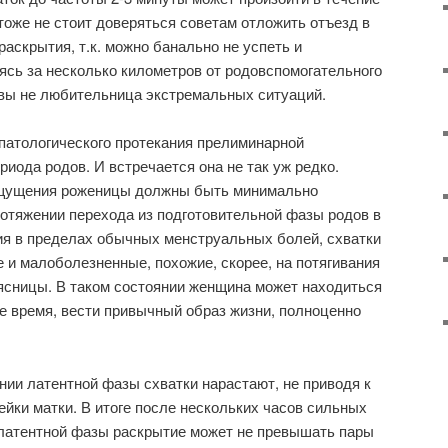
 тоже не стоит доверяться советам отложить отъезд в
аскрытия, т.к. можно банально не успеть и
дясь за несколько километров от родовспомогательного
 вы не любительница экстремальных ситуаций.
патологического протекания прелиминарной
риода родов. И встречается она не так уж редко.
ощущения роженицы должны быть минимально
отяжении перехода из подготовительной фазы родов в
я в пределах обычных менструальных болей, схватки
е и малоболезненные, похожие, скорее, на потягивания
оясницы. В таком состоянии женщина может находиться
 время, вести привычный образ жизни, полноценно
нии латентной фазы схватки нарастают, не приводя к
ки матки. В итоге после нескольких часов сильных
латентной фазы раскрытие может не превышать пары