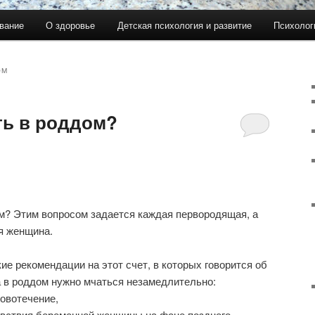
вание
О здоровье
Детская психология и развитие
Психолог
ОМ
ть в роддом?
ом? Этим вопросом задается каждая первородящая, а
я женщина.
ие рекомендации на этот счет, в которых говорится об
а в роддом нужно мчаться незамедлительно:
овотечение,
вствия беременной женщины на фоне позднего