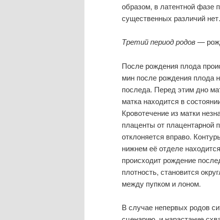
образом, в латентной фазе п
существенных различий нет
Третий период родов
— рожд
После рождения плода прои
мин после рождения плода н
последа. Перед этим дно ма
матка находится в состояни
Кровотечение из матки незн
плаценты от плацентарной 
отклоняется вправо. Контур
нижнем её отделе находится
происходит рождение после
плотность, становится округ
между пупком и лоном.
В случае непервых родов си
сценарию, и нарастание схв