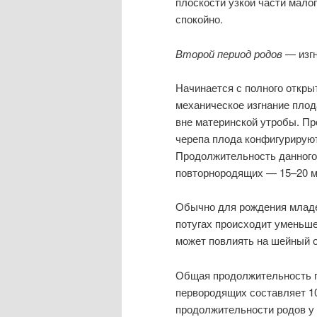
плоскости узкой части мало
спокойно.
Второй период родов
— изгн
Начинается с полного открыт
механическое изгнание плода
вне материнской утробы. П
черепа плода конфигурируют
Продолжительность данного 
повторнородящих — 15–20 м
Обычно для рождения младе
потугах происходит уменьше
может повлиять на шейный о
Общая продолжительность пе
первородящих составляет 10
продолжительности родов у