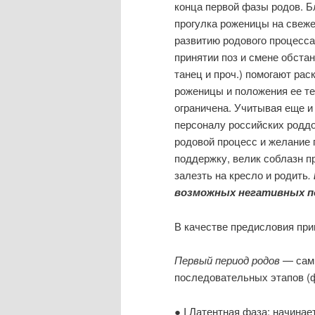
конца первой фазы родов. Б
прогулка роженицы на свеже
развитию родового процесса
принятии поз и смене обстан
танец и проч.) помогают ра
роженицы и положения ее те
ограничена. Учитывая еще и
персоналу российских родд
родовой процесс и желание 
поддержку, велик соблазн п
залезть на кресло и родить
.
возможных негативных п
В качестве предисловия при
Первый период родов
— сам
последовательных этапов (ф
● I Латентная фаза: начинае