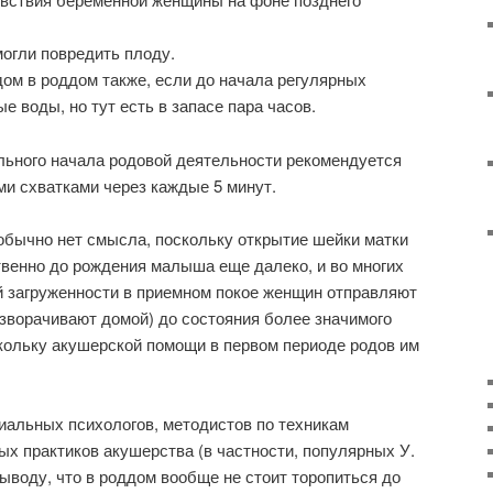
огли повредить плоду.
дом в роддом также, если до начала регулярных
 воды, но тут есть в запасе пара часов.
льного начала родовой деятельности рекомендуется
ми схватками через каждые 5 минут.
обычно нет смысла, поскольку открытие шейки матки
венно до рождения малыша еще далеко, и во многих
й загруженности в приемном покое женщин отправляют
разворачивают домой) до состояния более значимого
кольку акушерской помощи в первом периоде родов им
иальных психологов, методистов по техникам
ых практиков акушерства (в частности, популярных У.
выводу, что в роддом вообще не стоит торопиться до