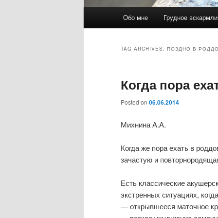
Main
Обо мне
Грудное вскармли
Skip
Skip
menu
to
to
TAG ARCHIVES:
ПОЗДНО В РОДД
primary
secondary
Когда пора еха
content
content
Posted on
06.06.2014
Михнина А.А.
Когда же пора ехать в родд
зачастую и повторнородяща
Есть классические акушерск
экстренных ситуациях, когд
— открывшееся маточное кр
— резкое ухудшение самочу