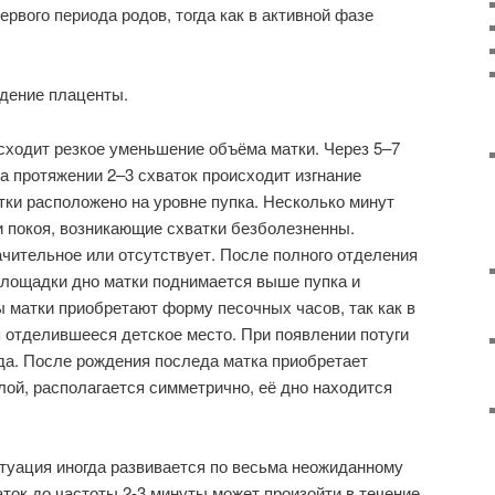
ервого периода родов, тогда как в активной фазе
.
ение плаценты.
сходит резкое уменьшение объёма матки. Через 5–7
а протяжении 2–3 схваток происходит изгнание
тки расположено на уровне пупка. Несколько минут
и покоя, возникающие схватки безболезненны.
ачительное или отсутствует. После полного отделения
площадки дно матки поднимается выше пупка и
ы матки приобретают форму песочных часов, так как в
 отделившееся детское место. При появлении потуги
да. После рождения последа матка приобретает
лой, располагается симметрично, её дно находится
туация иногда развивается по весьма неожиданному
аток до частоты 2-3 минуты может произойти в течение