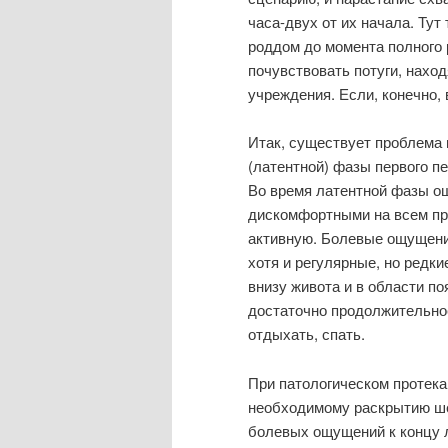
часа-двух от их начала. Тут
роддом до момента полного р
почувствовать потуги, нахо
учреждения. Если, конечно,
Итак, существует проблема 
(латентной) фазы первого пе
Во время латентной фазы 
дискомфортными на всем пр
активную. Болевые ощущени
хотя и регулярные, но редки
внизу живота и в области п
достаточно продолжительное
отдыхать, спать.
При патологическом протека
необходимому раскрытию шей
болевых ощущений к концу 