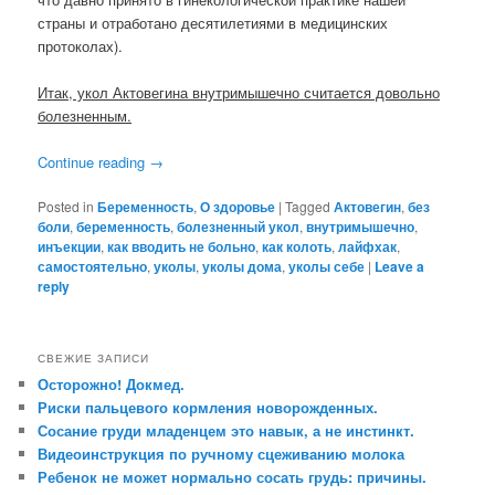
страны и отработано десятилетиями в медицинских
протоколах).
Итак, укол Актовегина внутримышечно считается довольно
болезненным.
Continue reading
→
Posted in
Беременность
,
О здоровье
|
Tagged
Актовегин
,
без
боли
,
беременность
,
болезненный укол
,
внутримышечно
,
инъекции
,
как вводить не больно
,
как колоть
,
лайфхак
,
самостоятельно
,
уколы
,
уколы дома
,
уколы себе
|
Leave a
reply
СВЕЖИЕ ЗАПИСИ
Осторожно! Докмед.
Риски пальцевого кормления новорожденных.
Сосание груди младенцем это навык, а не инстинкт.
Видеоинструкция по ручному сцеживанию молока
Ребенок не может нормально сосать грудь: причины.